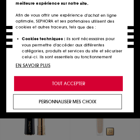
meilleure expérience sur notre site.
Afin de vous offrir une expérience d’achat en ligne
optimale, SEPHORA et ses partenaires utilisent des
TOO FACED
CHANEL
Born This Way The Natural
cookies et autres traceurs, tels que des :
STYLO YEUX WATERPROOF
Nudes
Contour Des Yeux Longue Tenue
Palette de Fards à Paupières
79
Cookies techniques :
ils sont nécessaires pour
481
35,00€
vous permettre d’accéder aux différentes
60,00€
13 teintes disponibles
catégories, produits et services du site et sécuriser
celui-ci. Ils sont essentiels au fonctionnement
technique du site et ne peuvent être désactivés.
EN SAVOIR PLUS
Ajouter au panier
Ajouter au panier
Cookies de personnalisation :
ils nous permettent
de vous offrir une expérience enrichie et
TOUT ACCEPTER
personnalisée en vous recommandant des
produits, des services et des contenus qui
répondent au mieux à vos préférences, et de vous
PERSONNALISER MES CHOIX
proposer des offres promotionnelles adaptées à
votre profil.
Cookies réseaux sociaux et publicité :
ils sont
utilisés pour vous présenter du contenu susceptible
de vous plaire via des publicités, y compris sur des
sites tiers et sur les réseaux sociaux, sur la base