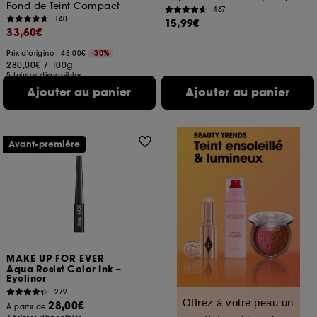
Fond de Teint Compact
467
140
15,99€
33,60€
Prix d'origine : 48,00€
-30%
280,00€
/
100g
5 teintes disponibles
Ajouter au panier
Ajouter au panier
Avant-première
MAKE UP FOR EVER
Aqua Resist Color Ink –
Eyeliner
279
Offrez à votre peau un
28,00€
À partir de