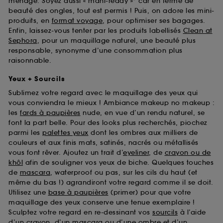
ménage. Soyez aussi « mani-ready »* car en terme de
beauté des ongles, tout est permis ! Puis, on adore les mini-
produits, en
format voyage
, pour optimiser ses bagages.
Enfin, laissez-vous tenter par les produits labellisés
Clean at
Sephora
, pour un maquillage naturel, une beauté plus
responsable, synonyme d’une consommation plus
raisonnable.
Yeux + Sourcils
Sublimez votre regard avec le maquillage des yeux qui
vous conviendra le mieux ! Ambiance makeup no makeup :
les
fards à paupières
nude, en vue d’un rendu naturel, se
font la part belle. Pour des looks plus recherchés, piochez
parmi les
palettes yeux
dont les ombres aux milliers de
couleurs et aux finis mats, satinés, nacrés ou métallisés
vous font rêver. Ajoutez un trait d’
eyeliner
, de
crayon ou de
khôl
afin de souligner vos yeux de biche. Quelques touches
de
mascara
, waterproof ou pas, sur les cils du haut (et
même du bas !) agrandiront votre regard comme il se doit.
Utilisez une
base à paupières
(primer) pour que votre
maquillage des yeux conserve une tenue exemplaire !
Sculptez votre regard en re-dessinant vos
sourcils
à l’aide
d’un crayon, d’un mascara ou d’une ombre et d’un