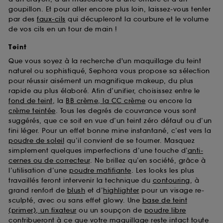
goupillon. Et pour aller encore plus loin, laissez-vous tenter
par des
faux-cils
qui décupleront la courbure et le volume
de vos cils en un tour de main !
Teint
Que vous soyez à la recherche d'un maquillage du teint
naturel ou sophistiqué, Sephora vous propose sa sélection
pour réussir aisément un magnifique makeup, du plus
rapide au plus élaboré. Afin d’unifier, choisissez entre le
fond de teint
, la
BB crème, la CC crème
ou encore la
crème teintée
. Tous les degrés de couvrance vous sont
suggérés, que ce soit en vue d’un teint zéro défaut ou d’un
fini léger. Pour un effet bonne mine instantané, c’est vers la
poudre de soleil
qu’il convient de se tourner. Masquez
simplement quelques imperfections d’une touche d’
anti-
cernes ou de correcteur
. Ne brillez qu’en société, grâce à
l’utilisation d’une
poudre matifiante
. Les looks les plus
travaillés feront intervenir la technique du
contouring
, à
grand renfort de
blush
et d’
highlighter
pour un visage re-
sculpté, avec ou sans effet glowy. Une
base de teint
(primer), un fixateur
ou un soupçon de
poudre libre
contribueront à ce que votre maquillage reste intact toute