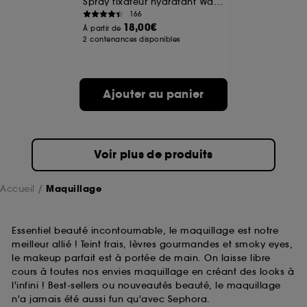
Spray fixateur hydratant Waterproof
166
18,00€
A l'exception des cookies techniques, le dépôt et la
À partir de
2 contenances disponibles
lecture de ces traceurs requiert votre accord. Vous
pouvez personnaliser vos choix concernant le dépôt
de ces cookies grâce au bouton "personnaliser mes
choix" ci-dessous ou décider de "tout accepter".
Ajouter au panier
Sephora pourra associer les informations de
navigation collectées par ces Cookies, pour les
finalités acceptées, avec les données personnelles
collectées ou générées lors de votre activité en ligne
ou en magasin. Pour refuser tous les cookies, cliques
Voir plus de produits
sur "continuer sans accepter". Voous pouvez à tout
moment choisir de retirer votrte consentement. Si vous
souhaitez obtenir plus d'information sur les cookies
Accueil
Maquillage
utilisés,
cliquez
ici
.
Essentiel beauté incontournable, le maquillage est notre
meilleur allié ! Teint frais, lèvres gourmandes et smoky eyes,
le makeup parfait est à portée de main. On laisse libre
cours à toutes nos envies maquillage en créant des looks à
l'infini ! Best-sellers ou nouveautés beauté, le maquillage
n'a jamais été aussi fun qu'avec Sephora.