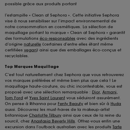
possible grâce aux produits portant
l’estampille « Clean at Sephora ». Cette initiative Sephora
vise à nous sensibiliser sur l’impact environnemental de
notre consommation en cosmétiques. La sélection de
maquillage portant la marque « Clean at Sephora » garantit
des formulations
éco-responsables
avec des ingrédients
d’origine
naturelle
(certaines d’entre elles étant même
certifiées
vegan
) ainsi que des emballages éco-conçus et
recyclables.
Top Marques Maquillage
C’est tout naturellement chez Sephora que vous retrouverez
vos marques préférées et même bien plus que cela ! Le
maquillage haute-couture, au chic incontestable, vous est
proposé avec une sélection remarquable :
Dior
,
Armani
,
Tom Ford
et
Yves Saint Laurent
vous séduiront assurément.
On pense à Rihanna pour
Fenty Beauty
et bien sûr à
Huda
aussi. Découvrez les must-haves de la makeup-artist
britannique
Charlotte Tilbury
ainsi que ceux de la reine du
sourcil, chez
Anastasia Beverly Hills
. Offrez-vous enfin une
excursion dans l’outback australien avec les produits
Tarte