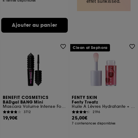
4 teintes disponibles
effet sunkissed.
Ajouter au panier
Clean at Sephora
BENEFIT COSMETICS
FENTY SKIN
BADgal BANG Mini
Fenty Treatz
Mascara Volume Intense Format Voyage
Huile À Lèvres Hydratante + Fortifiante
3712
2196
19,90€
25,00€
7 contenances disponibles