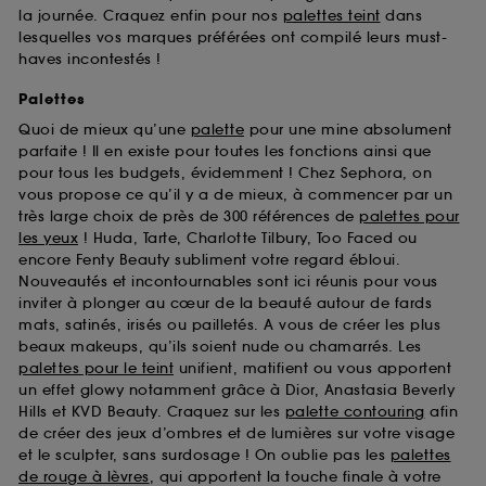
la journée. Craquez enfin pour nos
palettes teint
dans
lesquelles vos marques préférées ont compilé leurs must-
haves incontestés !
Palettes
Quoi de mieux qu’une
palette
pour une mine absolument
parfaite ! Il en existe pour toutes les fonctions ainsi que
pour tous les budgets, évidemment ! Chez Sephora, on
vous propose ce qu’il y a de mieux, à commencer par un
très large choix de près de 300 références de
palettes pour
les yeux
! Huda, Tarte, Charlotte Tilbury, Too Faced ou
encore Fenty Beauty subliment votre regard ébloui.
Nouveautés et incontournables sont ici réunis pour vous
inviter à plonger au cœur de la beauté autour de fards
mats, satinés, irisés ou pailletés. A vous de créer les plus
beaux makeups, qu’ils soient nude ou chamarrés. Les
palettes pour le teint
unifient, matifient ou vous apportent
un effet glowy notamment grâce à Dior, Anastasia Beverly
Hills et KVD Beauty. Craquez sur les
palette contouring
afin
de créer des jeux d’ombres et de lumières sur votre visage
et le sculpter, sans surdosage ! On oublie pas les
palettes
de rouge à lèvres
, qui apportent la touche finale à votre