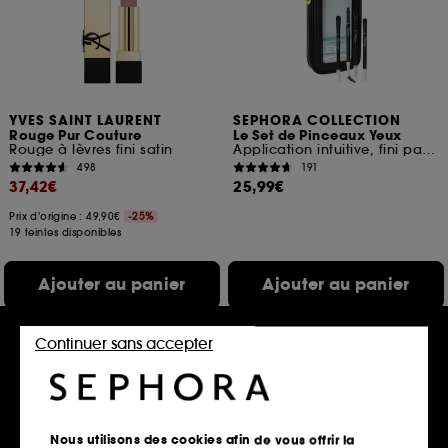
YVES SAINT LAURENT
SEPHORA COLLECTION
Rouge Pur Couture
Le Set de Pinceaux Yeux
Rouge à lèvres fini satin
Application intuitive, fini parfait
498
191
37,42€
25,99€
Prix d'origine : 49,90€
-25%
19 teintes disponibles
Ajouter au panier
Ajouter au panier
Continuer sans accepter
Nous utilisons des cookies afin de vous offrir la