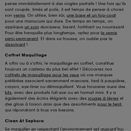
pense immédiatement à des ongles parfaits ! Une fois qu’ils
sont coupés, limés et polis, il est temps de penser à choisir
son
vernis
. On utilise, bien sûr,
une base et un top-coat
pour une manucure qui dure. De temps en temps, on
applique
un soin
durcisseur, lissant, fortifiant ou nourrissant.
Pour être tranquille plus longtemps, optez pour
le vernis
semi-permanent
. Et dans sa trousse, on oublie pas le
dissolvant
!
Coffret Maquillage
A offrir ou à s’offrir, le maquillage en coffret, constitue
toujours un cadeau du plus bel effet ! Découvrez nos
coffrets de maquillage pour les yeux
où vos marques
préférées associent savamment mascara, fard à paupières,
crayon, eye-liner ou démaquillant. Vous trouverez aussi des
kits
, avec des produits full-size ou en format mini. Il y a
également des écrins élégants avec des
rouges à lèvres
et
des gloss à foison ainsi que des assortiments
pour le teint
,
qui répondront à tous vos besoins.
Clean At Sephora
Se maquiller en respectant l’environnement est aujourd’hui