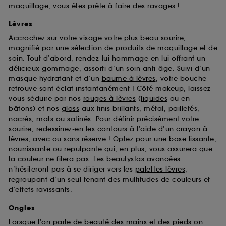
maquillage, vous êtes prête à faire des ravages !
Lèvres
Accrochez sur votre visage votre plus beau sourire,
magnifié par une sélection de produits de maquillage et de
soin. Tout d’abord, rendez-lui hommage en lui offrant un
délicieux gommage, assorti d’un soin anti-âge. Suivi d’un
masque hydratant et d’un
baume à lèvres
, votre bouche
retrouve sont éclat instantanément ! Côté makeup, laissez-
vous séduire par nos
rouges à lèvres
(
liquides
ou en
bâtons) et nos
gloss
aux finis brillants, métal, pailletés,
nacrés,
mats
ou satinés. Pour définir précisément votre
sourire, redessinez-en les contours à l’aide d’un
crayon à
lèvres
, avec ou sans réserve ! Optez pour une
base
lissante,
nourrissante ou repulpante qui, en plus, vous assurera que
la couleur ne filera pas. Les beautystas avancées
n’hésiteront pas à se diriger vers les
palettes lèvres
,
regroupant d’un seul tenant des multitudes de couleurs et
d’effets ravissants.
Ongles
Lorsque l’on parle de beauté des mains et des pieds on