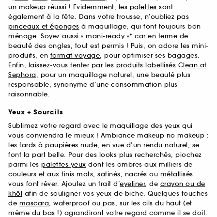
un makeup réussi ! Evidemment, les
palettes
sont
également à la fête. Dans votre trousse, n’oubliez pas
pinceaux et éponges
à maquillage, qui font toujours bon
ménage. Soyez aussi « mani-ready »* car en terme de
beauté des ongles, tout est permis ! Puis, on adore les mini-
produits, en
format voyage
, pour optimiser ses bagages.
Enfin, laissez-vous tenter par les produits labellisés
Clean at
Sephora
, pour un maquillage naturel, une beauté plus
responsable, synonyme d’une consommation plus
raisonnable.
Yeux + Sourcils
Sublimez votre regard avec le maquillage des yeux qui
vous conviendra le mieux ! Ambiance makeup no makeup :
les
fards à paupières
nude, en vue d’un rendu naturel, se
font la part belle. Pour des looks plus recherchés, piochez
parmi les
palettes yeux
dont les ombres aux milliers de
couleurs et aux finis mats, satinés, nacrés ou métallisés
vous font rêver. Ajoutez un trait d’
eyeliner
, de
crayon ou de
khôl
afin de souligner vos yeux de biche. Quelques touches
de
mascara
, waterproof ou pas, sur les cils du haut (et
même du bas !) agrandiront votre regard comme il se doit.