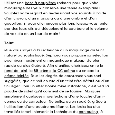
Utilisez une
base à paupières
(primer) pour que votre
maquillage des yeux conserve une tenue exemplaire !
Sculptez votre regard en re-dessinant vos
sourcils
à l’aide
d’un crayon, d’un mascara ou d’une ombre et d’un
goupillon. Et pour aller encore plus loin, laissez-vous tenter
par des
faux-cils
qui décupleront la courbure et le volume
de vos cils en un tour de main !
Teint
Que vous soyez à la recherche d'un maquillage du teint
naturel ou sophistiqué, Sephora vous propose sa sélection
pour réussir aisément un magnifique makeup, du plus
rapide au plus élaboré. Afin d’unifier, choisissez entre le
fond de teint
, la
BB crème, la CC crème
ou encore la
crème teintée
. Tous les degrés de couvrance vous sont
suggérés, que ce soit en vue d’un teint zéro défaut ou d’un
fini léger. Pour un effet bonne mine instantané, c’est vers la
poudre de soleil
qu’il convient de se tourner. Masquez
simplement quelques imperfections d’une touche d’
anti-
cernes ou de correcteur
. Ne brillez qu’en société, grâce à
l’utilisation d’une
poudre matifiante
. Les looks les plus
travaillés feront intervenir la technique du
contouring
, à