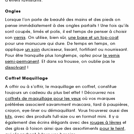
d’effets ravissants.
Ongles
Lorsque l’on parle de beauté des mains et des pieds on
pense immédiatement à des ongles parfaits ! Une fois qu’ils
sont coupés, limés et polis, il est temps de penser à choisir
son
vernis
. On utilise, bien sûr,
une base et un top-coat
pour une manucure qui dure. De temps en temps, on
applique
un soin
durcisseur, lissant, fortifiant ou nourrissant.
Pour être tranquille plus longtemps, optez pour
le vernis
semi-permanent
. Et dans sa trousse, on oublie pas le
dissolvant
!
Coffret Maquillage
A offrir ou à s’offrir, le maquillage en coffret, constitue
toujours un cadeau du plus bel effet ! Découvrez nos
coffrets de maquillage pour les yeux
où vos marques
préférées associent savamment mascara, fard à paupières,
crayon, eye-liner ou démaquillant. Vous trouverez aussi des
kits
, avec des produits full-size ou en format mini. Il y a
également des écrins élégants avec des
rouges à lèvres
et
des gloss à foison ainsi que des assortiments
pour le teint
,