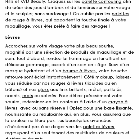
Hills et KVD Beauty. Craquez sur les
palette contouring
afin
de créer des jeux d’ombres et de lumières sur votre visage
et le sculpter, sans surdosage ! On oublie pas les
palettes
de rouge à lèvres
, qui apportent la touche finale à votre
maquillage, vous êtes prête à faire des ravages !
Lèvres
Accrochez sur votre visage votre plus beau sourire,
magnifié par une sélection de produits de maquillage et de
soin. Tout d’abord, rendez-lui hommage en lui offrant un
délicieux gommage, assorti d’un soin anti-âge. Suivi d’un
masque hydratant et d’un
baume à lèvres
, votre bouche
retrouve sont éclat instantanément ! Côté makeup, laissez-
vous séduire par nos
rouges à lèvres
(
liquides
ou en
bâtons) et nos
gloss
aux finis brillants, métal, pailletés,
nacrés,
mats
ou satinés. Pour définir précisément votre
sourire, redessinez-en les contours à l’aide d’un
crayon à
lèvres
, avec ou sans réserve ! Optez pour une
base
lissante,
nourrissante ou repulpante qui, en plus, vous assurera que
la couleur ne filera pas. Les beautystas avancées
n’hésiteront pas à se diriger vers les
palettes lèvres
,
regroupant d’un seul tenant des multitudes de couleurs et