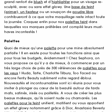
grand renfort de
blush
et d’
highlighter
pour un visage re-
sculpté, avec ou sans effet glowy. Une
base de teint
(primer), un fixateur
ou un soupçon de
poudre libre
contribueront à ce que votre maquillage reste intact toute
la journée. Craquez enfin pour nos
palettes teint
dans
lesquelles vos marques préférées ont compilé leurs must-
haves incontestés !
Palettes
Quoi de mieux qu’une
palette
pour une mine absolument
parfaite ! Il en existe pour toutes les fonctions ainsi que
pour tous les budgets, évidemment ! Chez Sephora, on
vous propose ce qu’il y a de mieux, à commencer par un
très large choix de près de 300 références de
palettes pour
les yeux
! Huda, Tarte, Charlotte Tilbury, Too Faced ou
encore Fenty Beauty subliment votre regard ébloui.
Nouveautés et incontournables sont ici réunis pour vous
inviter à plonger au cœur de la beauté autour de fards
mats, satinés, irisés ou pailletés. A vous de créer les plus
beaux makeups, qu’ils soient nude ou chamarrés. Les
palettes pour le teint
unifient, matifient ou vous apportent
un effet glowy notamment grâce à Dior, Anastasia Beverly