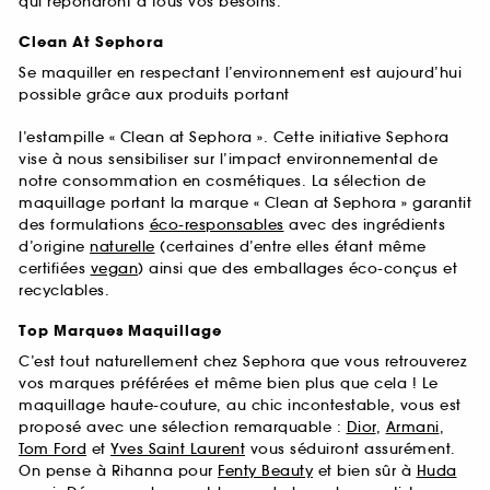
qui répondront à tous vos besoins.
Clean At Sephora
Se maquiller en respectant l’environnement est aujourd’hui
possible grâce aux produits portant
l’estampille « Clean at Sephora ». Cette initiative Sephora
vise à nous sensibiliser sur l’impact environnemental de
notre consommation en cosmétiques. La sélection de
maquillage portant la marque « Clean at Sephora » garantit
des formulations
éco-responsables
avec des ingrédients
d’origine
naturelle
(certaines d’entre elles étant même
certifiées
vegan
) ainsi que des emballages éco-conçus et
recyclables.
Top Marques Maquillage
C’est tout naturellement chez Sephora que vous retrouverez
vos marques préférées et même bien plus que cela ! Le
maquillage haute-couture, au chic incontestable, vous est
proposé avec une sélection remarquable :
Dior
,
Armani
,
Tom Ford
et
Yves Saint Laurent
vous séduiront assurément.
On pense à Rihanna pour
Fenty Beauty
et bien sûr à
Huda