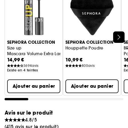
Ignorer le carrousel produits
SEPHORA COLLECTION
SEPHORA COLLECTION
S
Size up
Houppette Poudre
B
Mascara Volume Extra Large Immédiat
Po
14,99 €
10,99 €
1
3694
avis
800
avis
Existe en 4 teintes
Ex
Ajouter au panier
Ajouter au panier
Avis sur le produit
4.8/5
(415 avis sur le produit)