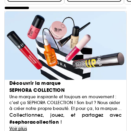
Découvrir la marque
SEPHORA COLLECTION
Une marque inspirante et toujours en mouvement :
c’est ça SEPHORA COLLECTION ! Son but ? Nous aider
à créer notre propre beauté. Et pour ça, la marque
a justement imaginé des centaines de produits : du
Collectionnez, jouez, et partagez avec
maquillage aux soins, du capillaire au parfum, du
#sephoracollection
!
bain aux compléments alimentaires,… Avec pour
Voir plus