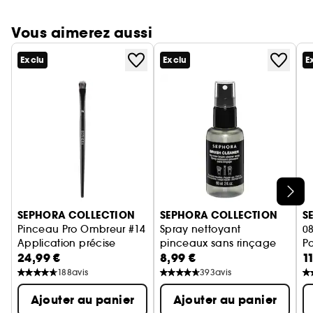
Vous aimerez aussi
Exclu
Exclu
E
Ignorer le carrousel produits
SEPHORA COLLECTION
SEPHORA COLLECTION
S
Pinceau Pro Ombreur #14
Spray nettoyant
0
Application précise
pinceaux sans rinçage
P
24,99 €
8,99 €
1
Anti impuretés
Ap
188
avis
393
avis
Ajouter au panier
Ajouter au panier