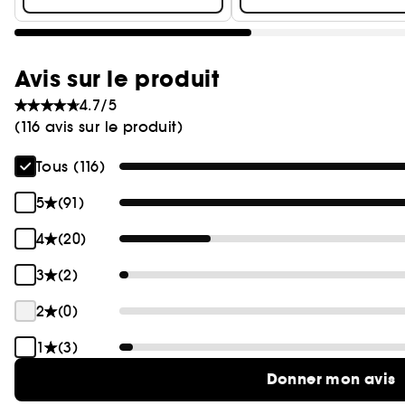
Avis sur le produit
4.7/5
(116 avis sur le produit)
Tous (116)
5
(91)
4
(20)
3
(2)
2
(0)
1
(3)
Donner mon avis