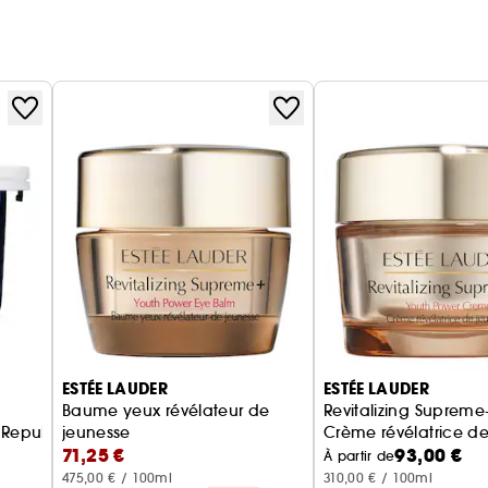
ESTÉE LAUDER
ESTÉE LAUDER
Baume yeux révélateur de
Revitalizing Supreme
 Repulpante
jeunesse
Crème révélatrice d
71,25 €
93,00 €
Contour des Yeux
À partir de
475,00 € / 100ml
310,00 € / 100ml