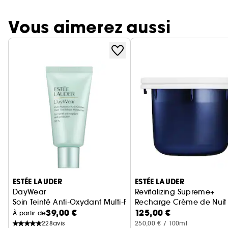
Vous aimerez aussi
Ignorer le carrousel produits
ESTÉE LAUDER
ESTÉE LAUDER
DayWear
Revitalizing Supreme+
Soin Teinté Anti-Oxydant Multi-Protection SPF 15
Recharge Crème de Nuit
39,00 €
125,00 €
À partir de
228
avis
250,00 € / 100ml