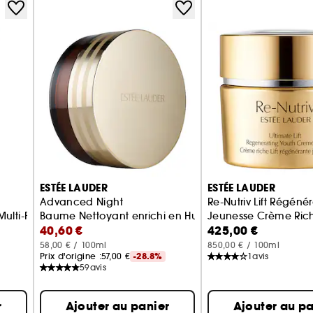
Les rides et les ridules apparaissent atténuées pour
éclatante. Employant la technologie IntuiGen Te
ferme, « compacte » et repulpée, pour une apparen
globale anti-âge teintée SPF10 anticipe et répond 
l'interrupteur central » de la peau, la technologie
Sa formule légère et extra-fine magnifie immédia
de bambou noir pour booster les fonctions cutanée
homogène qui donne à la peau un éclat naturel, fra
ESTÉE LAUDER
ESTÉE LAUDER
Advanced Night
Re-Nutriv Lift Régéné
ulti-Protection SPF 15
Baume Nettoyant enrichi en Huiles Végétales Nourriss
Jeunesse Crème Ric
40,60 €
425,00 €
58,00 € / 100ml
850,00 € / 100ml
Prix d'origine :
57,00 €
-28.8%
1
avis
59
avis
r
Ajouter au panier
Ajouter au pa