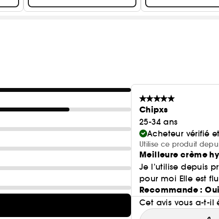
Chipxs
25-34 ans
Acheteur vérifié 
Utilise ce produit depu
Meilleure crème h
Je l’utilise depuis 
pour moi Elle est flu
Recommande : Ou
Cet avis vous a-t-il 