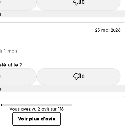
0
0
u
25 mai 2026
is 1 mois
i
été utile ?
0
0
u
Vous avez vu 2 avis sur 116
Voir plus d'avis