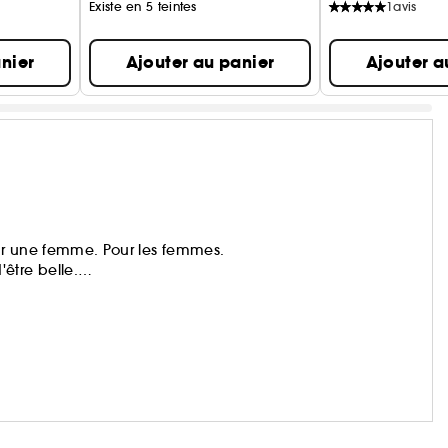
Existe en 5 teintes
1
avis
nier
Ajouter au panier
Ajouter a
ar une femme. Pour les femmes.
être belle.
, de l'Innovation et du Service.
garde, un maquillage pro, des parfums incarnés.