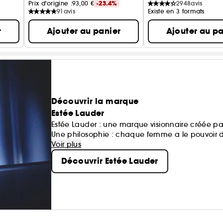
Prix d'origine :
93,00 €
-23.4%
2948
avis
91
avis
Existe en 3 formats
r
Ajouter au panier
Ajouter au pa
Découvrir la marque
Estée Lauder
Estée Lauder : une marque visionnaire créée p
Une philosophie : chaque femme a le pouvoir d'
Une exigence : offrir le meilleur de la Recherche
Voir plus
Une signature : des technologies soin d'avant-
Découvrir Estée Lauder