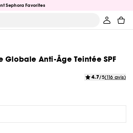
ent Sephora Favorites
e Globale Anti-Âge Teintée SPF
4.7
/5
(116 avis)