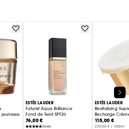
ESTÉE LAUDER
ESTÉE LAUDER
+
Futurist Aqua Brilliance
Revitalizing Su
e jeunesse
Fond de Teint SPF20
Recharge Crème
76,00 €
115,00 €
3
avis
230,00 € / 100ml