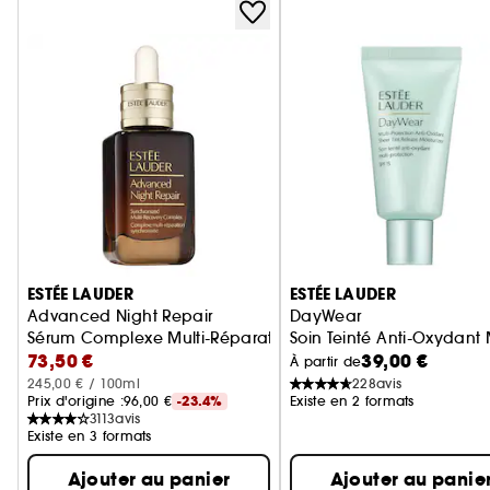
Ignorer le carrousel produits
ESTÉE LAUDER
ESTÉE LAUDER
Advanced Night Repair
DayWear
Sérum Complexe Multi-Réparation Synchronisée
Soin Teinté Anti-Oxydant M
73,50 €
39,00 €
À partir de
245,00 € / 100ml
228
avis
Prix d'origine :
96,00 €
-23.4%
Existe en 2 formats
3113
avis
Existe en 3 formats
Ajouter au panier
Ajouter au panie