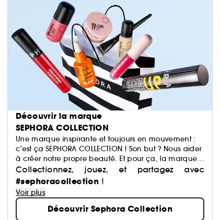
Découvrir la marque
SEPHORA COLLECTION
Une marque inspirante et toujours en mouvement :
c’est ça SEPHORA COLLECTION ! Son but ? Nous aider
à créer notre propre beauté. Et pour ça, la marque
a justement imaginé des centaines de produits : du
Collectionnez, jouez, et partagez avec
maquillage aux soins, du capillaire au parfum, du
#sephoracollection
!
bain aux compléments alimentaires,… Avec pour
Voir plus
mission de démocratiser une beauté performante.
Découvrir Sephora Collection