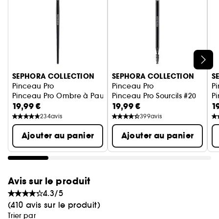
nettoyants pinceaux Sephora Collection.
*Vegan : poils fabriqués à partir de fibres
synthétiques
Ignorer le carrousel produits
SEPHORA COLLECTION
SEPHORA COLLECTION
S
Pinceau Pro
Pinceau Pro
P
Pinceau Pro Ombre à Paupières #15
Pinceau Pro Sourcils #20
P
19,99 €
19,99 €
1
234
avis
399
avis
Ajouter au panier
Ajouter au panier
Avis sur le produit
4.3/5
(410 avis sur le produit)
Trier par