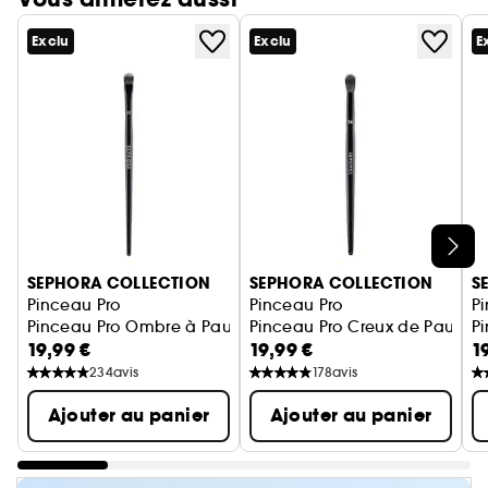
Exclu
Exclu
E
Ignorer le carrousel produits
SEPHORA COLLECTION
SEPHORA COLLECTION
S
Pinceau Pro
Pinceau Pro
P
Pinceau Pro Ombre à Paupières #15
Pinceau Pro Creux de Paupièr
Pi
19,99 €
19,99 €
1
234
avis
178
avis
Ajouter au panier
Ajouter au panier