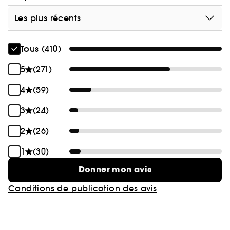
Les plus récents
Tous (410)
5
(271)
4
(59)
3
(24)
2
(26)
1
(30)
Donner mon avis
Conditions de publication des avis