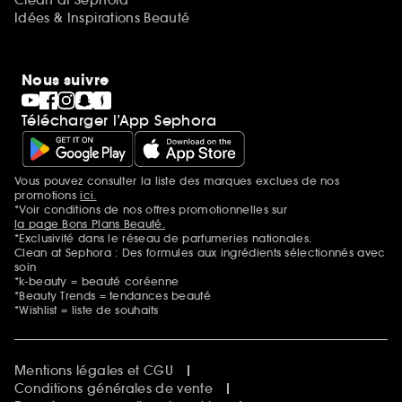
Clean at Sephora
Idées & Inspirations Beauté
Nous suivre
Télécharger l’App Sephora
Vous pouvez consulter la liste des marques exclues de nos
Mentions additionnelles
promotions
ici.
*Voir conditions de nos offres promotionnelles sur
la page Bons Plans Beauté.
*Exclusivité dans le réseau de parfumeries nationales.
Clean at Sephora : Des formules aux ingrédients sélectionnés avec
soin
*k-beauty = beauté coréenne
*Beauty Trends = tendances beauté
*Wishlist = liste de souhaits
Mentions légales et CGU
Conditions générales de vente