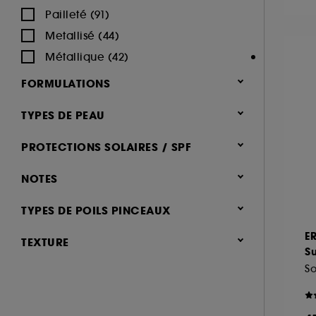
Pailleté (91)
MAKE UP FOR EVER (67)
Metallisé (44)
MANUCURIST (33)
A l'exception des cookies techniques, le dép
Métallique (42)
MARIO BADESCU (1)
le dépôt de ces cookies grâce au bouton "pe
MERCI HANDY (2)
FORMULATIONS
informations de navigation collectées par ce
MERIT BEAUTY (19)
de votre activité en ligne ou en magasin. Po
Non comédogène (258)
TYPES DE PEAU
MILK MAKEUP (37)
de retirer votrte consentement. Si vous souhai
Sans parfum (148)
Tous type de peau (1744)
MOROCCANOIL (1)
PROTECTIONS SOLAIRES / SPF
Sans paraben (117)
Peau normale (359)
MY CLARINS (1)
Waterproof (108)
Faible (SPF < 30) (51)
NOTES
Peau mixte (281)
NARS (47)
Sans Huile (64)
Fort (SPF > 30) (39)
Peau sèche (275)
NATASHA DENONA (54)
(111)
TYPES DE POILS PINCEAUX
Acide Hyaluronique (61)
Peau grasse (263)
NUDESTIX (11)
& plus (2.049)
E
Sans alcool (54)
Synthétique (96)
TEXTURE
Peau sensible (253)
NUXE (8)
& plus (2.367)
S
Antioxydant (24)
Naturel (13)
Peau mature (166)
Liquide (723)
OLEHENRIKSEN (1)
& plus (2.408)
Beurre de Karité (21)
Peau normal (1)
Stick / Crayon (346)
ONESIZE (13)
& plus (2.420)
Vitamine E (21)
Poudre compacte (309)
OPI (54)