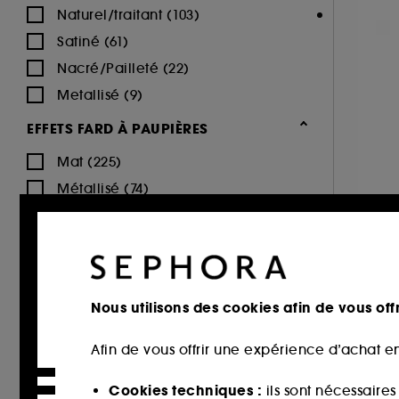
Accessoires maquillage (35)
Naturel/traitant (103)
FIRST AID BEAUTY (2)
Gris-Argent
Jaune-Doré
Marron (918)
Démaquillant (107)
(89)
(163)
Satiné (61)
FRESH (1)
Sephora Collection (92)
Nacré/Pailleté (22)
GISOU (2)
Clean at Sephora 💛 (295)
Metallisé (9)
GIVENCHY (37)
GLOSSIER (25)
Objectif teint parfait (67)
EFFETS FARD À PAUPIÈRES
Multi (174)
Noir (363)
Orange (236)
GLOWERY (2)
Sephora Collection Maquillage (5)
Mat (225)
GLOW RECIPE (8)
Métallisé (74)
GRANDE COSMETICS (7)
Pailleté (74)
GUCCI (22)
B
Iridescent/Nacré (61)
Rose (717)
Rouge (378)
Transparent
GUERLAIN (55)
B
Brillant/Glossy (47)
(349)
HAUS LABS BY LADY GAGA (22)
MAT (44)
Nous utilisons des cookies afin de vous offr
HEROME (17)
EFFETS MASCARA
HOURGLASS (57)
3
Afin de vous offrir une expérience d’achat en
Volumateur (179)
HUDA BEAUTY (49)
Vert (83)
Violet (328)
Allongeant (108)
ILIA (25)
Cookies techniques :
ils sont nécessaire