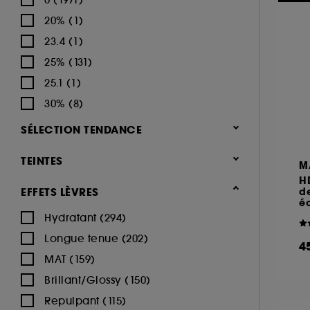
(10)
BY TERRY (10)
20% (1)
Nouveautés (115)
CHANEL (32)
23.4 (1)
CHARLOTTE TILBURY (101)
Meilleures ventes 🔥 (151)
25% (131)
CLARINS (54)
Uniquement chez Sephora (806)
25.1 (1)
CLINIQUE (53)
Minis & formats voyage🧳 (208)
30% (8)
DERMALOGICA (2)
Coffrets maquillage (107)
SÉLECTION TENDANCE
DIOR (82)
Teint (864)
Nouveauté (294)
DIOR BACKSTAGE (1)
TEINTES
M
Lèvres (516)
Hot on social (28)
DIOR BACKSTAGE (23)
H
EFFETS LÈVRES
de
Yeux (444)
Best seller (13)
DR DENNIS GROSS (2)
éc
Hydratant (294)
DRUNK ELEPHANT (5)
Sourcils (106)
Longue tenue (202)
ERBORIAN (16)
Beige (864)
Palette Maquillage (69)
Blanc (88)
Bleu (102)
4
MAT (159)
ESTÉE LAUDER (32)
Pinceaux & éponges (210)
Brillant/Glossy (150)
FENTY BEAUTY (78)
Ongles (132)
Repulpant (115)
FENTY SKIN (9)