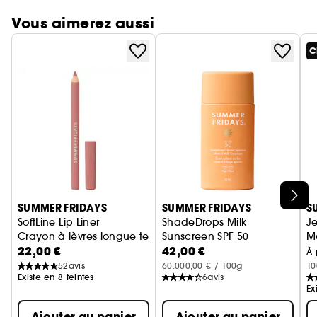
Vous aimerez aussi
C
Ignorer le carrousel produits
SUMMER FRIDAYS
SUMMER FRIDAYS
S
SoftLine Lip Liner
ShadeDrops Milk
J
Crayon à lèvres longue tenue
Sunscreen SPF 50
M
22,00 €
42,00 €
Protection solaire minérale vi
À 
52
avis
60.000,00 € / 100g
10
Existe en 8 teintes
6
avis
Ex
Ajouter au panier
Ajouter au panier