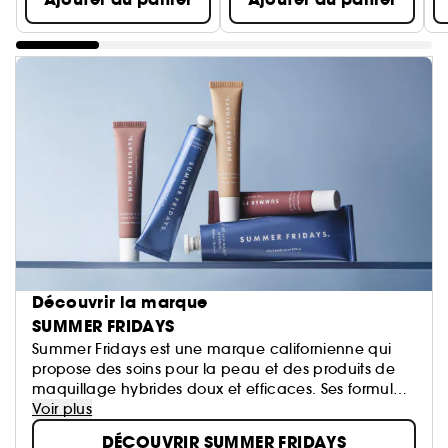
Découvrir la marque
SUMMER FRIDAYS
Summer Fridays est une marque californienne qui
propose des soins pour la peau et des produits de
maquillage hybrides doux et efficaces. Ses formules
primées facilitent les routines quotidiennes et
Voir plus
illuminent le teint, pour que chaque jour soit comme
DÉCOUVRIR SUMMER FRIDAYS