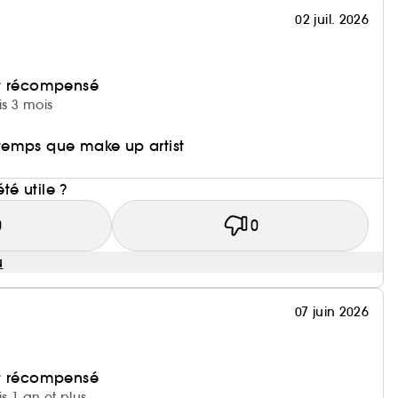
02 juil. 2026
et récompensé
is 3 mois
n temps que make up artist
i
été utile ?
0
0
u
07 juin 2026
et récompensé
is 1 an et plus