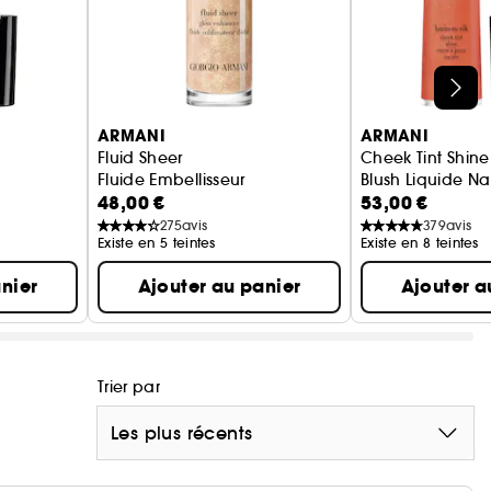
elles il apporte un fini mat et velouté. Sa texture
pe permet de doser avec précision la quantité de
partient à la ligne mythique « Armani Glow » créée
ARMANI
ARMANI
s femmes un maquillage de niveau professionnel. Il
Fluid Sheer
Cheek Tint Shine
Fluide Embellisseur
Blush Liquide N
e femme puisse trouver la teinte se fondant avec
48,00 €
53,00 €
 à votre carnation, il révèle l'éclat et la lumière
275
avis
379
avis
Existe en 5 teintes
Existe en 8 teintes
nier
Ajouter au panier
Ajouter a
Trier par
Les plus récents