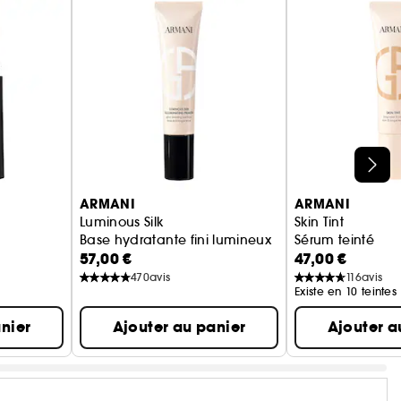
ARMANI
ARMANI
Luminous Silk
Skin Tint
Base hydratante fini lumineux
Sérum teinté
57,00 €
47,00 €
470
avis
116
avis
Existe en 10 teintes
nier
Ajouter au panier
Ajouter a