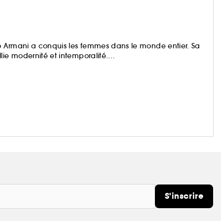
gio Armani a conquis les femmes dans le monde entier. Sa
lie modernité et intemporalité.
plus durable grâce à l’utilisation d’ingrédients issus de
es programmes de préservation des forêts.
S'inscrire