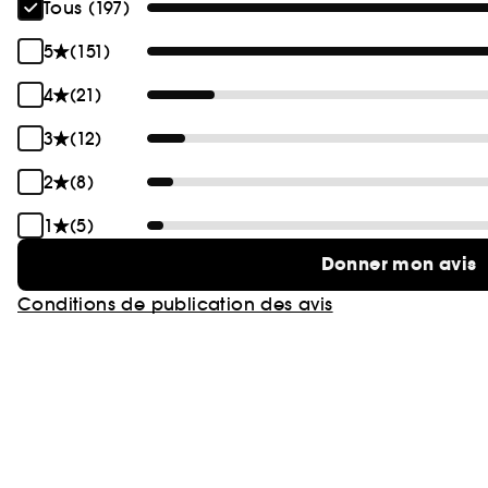
Tous (197)
5
(151)
4
(21)
3
(12)
2
(8)
1
(5)
Donner mon avis
Conditions de publication des avis