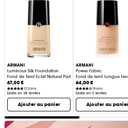
Ignorer le carrousel produits
ARMANI
ARMANI
Luminous Silk Foundation
Power Fabric
Fond de Teint Eclat Naturel Parfait
Fond de teint Longue Ten
67,00 €
64,00 €
322
avis
18
avis
Existe en 28 teintes
Existe en 5 teintes
Ajouter au panier
Ajouter au panie