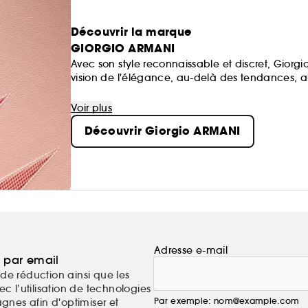
Découvrir la marque
GIORGIO ARMANI
Avec son style reconnaissable et discret, Gior
vision de l'élégance, au-delà des tendances, al
De plus, Giorgio Armani s'engage pour un avenir 
filières responsables et au soutien apporté à d
Voir plus
Découvrir Giorgio ARMANI
Adresse e-mail
a par email
de réduction ainsi que les
c l’utilisation de technologies
Par exemple: nom@example.com
nes afin d'optimiser et