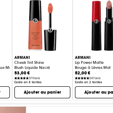
ARMANI
ARMANI
Cheek Tint Shine
Lip Power Matte
ue Mat Imperceptible SPF 20
Blush Liquide Nacré
Rouge à Lèvres Mat
53,00 €
52,00 €
379
avis
247
avis
Existe en 8 teintes
Existe en 2 teintes
r
Ajouter au panier
Ajouter au pa