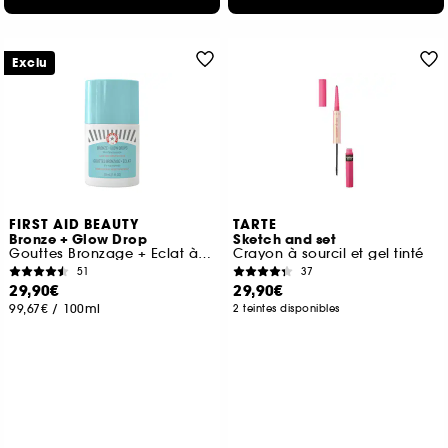
Exclu
FIRST AID BEAUTY
TARTE
Bronze + Glow Drop
Sketch and set
Gouttes Bronzage + Eclat à la Niacinamide
Crayon à sourcil et gel tinté
51
37
29,90€
29,90€
99,67€
/
100ml
2 teintes disponibles