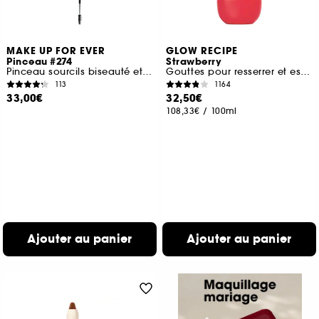
MAKE UP FOR EVER
GLOW RECIPE
Pinceau #274
Strawberry
Pinceau sourcils biseauté et goupillon
Gouttes pour resserrer et estomper les pores aux BHA
113
1164
33,00€
32,50€
108,33€
/
100ml
Ajouter au panier
Ajouter au panier