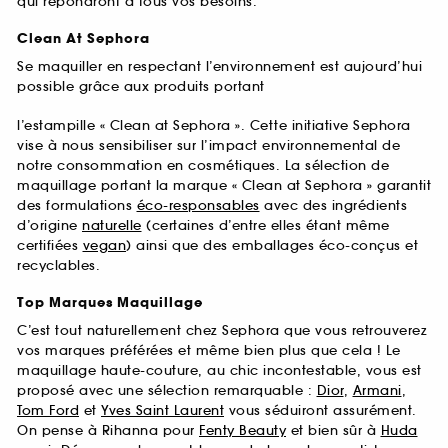
qui répondront à tous vos besoins.
Clean At Sephora
Se maquiller en respectant l’environnement est aujourd’hui
possible grâce aux produits portant
l’estampille « Clean at Sephora ». Cette initiative Sephora
vise à nous sensibiliser sur l’impact environnemental de
notre consommation en cosmétiques. La sélection de
maquillage portant la marque « Clean at Sephora » garantit
des formulations
éco-responsables
avec des ingrédients
d’origine
naturelle
(certaines d’entre elles étant même
certifiées
vegan
) ainsi que des emballages éco-conçus et
recyclables.
Top Marques Maquillage
C’est tout naturellement chez Sephora que vous retrouverez
vos marques préférées et même bien plus que cela ! Le
maquillage haute-couture, au chic incontestable, vous est
proposé avec une sélection remarquable :
Dior
,
Armani
,
Tom Ford
et
Yves Saint Laurent
vous séduiront assurément.
On pense à Rihanna pour
Fenty Beauty
et bien sûr à
Huda