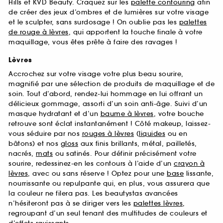
Hills et KVD Beauty. Craquez sur les
palette contouring
afin
de créer des jeux d’ombres et de lumières sur votre visage
et le sculpter, sans surdosage ! On oublie pas les
palettes
de rouge à lèvres
, qui apportent la touche finale à votre
maquillage, vous êtes prête à faire des ravages !
Lèvres
Accrochez sur votre visage votre plus beau sourire,
magnifié par une sélection de produits de maquillage et de
soin. Tout d’abord, rendez-lui hommage en lui offrant un
délicieux gommage, assorti d’un soin anti-âge. Suivi d’un
masque hydratant et d’un
baume à lèvres
, votre bouche
retrouve sont éclat instantanément ! Côté makeup, laissez-
vous séduire par nos
rouges à lèvres
(
liquides
ou en
bâtons) et nos
gloss
aux finis brillants, métal, pailletés,
nacrés,
mats
ou satinés. Pour définir précisément votre
sourire, redessinez-en les contours à l’aide d’un
crayon à
lèvres
, avec ou sans réserve ! Optez pour une
base
lissante,
nourrissante ou repulpante qui, en plus, vous assurera que
la couleur ne filera pas. Les beautystas avancées
n’hésiteront pas à se diriger vers les
palettes lèvres
,
regroupant d’un seul tenant des multitudes de couleurs et