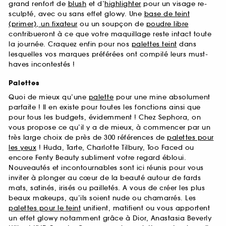
grand renfort de
blush
et d’
highlighter
pour un visage re-
sculpté, avec ou sans effet glowy. Une
base de teint
(primer), un fixateur
ou un soupçon de
poudre libre
contribueront à ce que votre maquillage reste intact toute
la journée. Craquez enfin pour nos
palettes teint
dans
lesquelles vos marques préférées ont compilé leurs must-
haves incontestés !
Palettes
Quoi de mieux qu’une
palette
pour une mine absolument
parfaite ! Il en existe pour toutes les fonctions ainsi que
pour tous les budgets, évidemment ! Chez Sephora, on
vous propose ce qu’il y a de mieux, à commencer par un
très large choix de près de 300 références de
palettes pour
les yeux
! Huda, Tarte, Charlotte Tilbury, Too Faced ou
encore Fenty Beauty subliment votre regard ébloui.
Nouveautés et incontournables sont ici réunis pour vous
inviter à plonger au cœur de la beauté autour de fards
mats, satinés, irisés ou pailletés. A vous de créer les plus
beaux makeups, qu’ils soient nude ou chamarrés. Les
palettes pour le teint
unifient, matifient ou vous apportent
un effet glowy notamment grâce à Dior, Anastasia Beverly