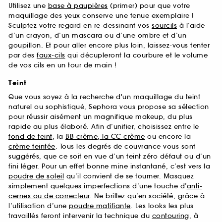
Utilisez une
base à paupières
(primer) pour que votre
maquillage des yeux conserve une tenue exemplaire !
Sculptez votre regard en re-dessinant vos
sourcils
à l’aide
d’un crayon, d’un mascara ou d’une ombre et d’un
goupillon. Et pour aller encore plus loin, laissez-vous tenter
par des
faux-cils
qui décupleront la courbure et le volume
de vos cils en un tour de main !
Teint
Que vous soyez à la recherche d'un maquillage du teint
naturel ou sophistiqué, Sephora vous propose sa sélection
pour réussir aisément un magnifique makeup, du plus
rapide au plus élaboré. Afin d’unifier, choisissez entre le
fond de teint
, la
BB crème, la CC crème
ou encore la
crème teintée
. Tous les degrés de couvrance vous sont
suggérés, que ce soit en vue d’un teint zéro défaut ou d’un
fini léger. Pour un effet bonne mine instantané, c’est vers la
poudre de soleil
qu’il convient de se tourner. Masquez
simplement quelques imperfections d’une touche d’
anti-
cernes ou de correcteur
. Ne brillez qu’en société, grâce à
l’utilisation d’une
poudre matifiante
. Les looks les plus
travaillés feront intervenir la technique du
contouring
, à