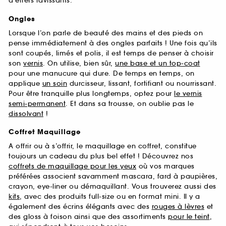
d’effets ravissants.
Ongles
Lorsque l’on parle de beauté des mains et des pieds on
pense immédiatement à des ongles parfaits ! Une fois qu’ils
sont coupés, limés et polis, il est temps de penser à choisir
son
vernis
. On utilise, bien sûr,
une base et un top-coat
pour une manucure qui dure. De temps en temps, on
applique
un soin
durcisseur, lissant, fortifiant ou nourrissant.
Pour être tranquille plus longtemps, optez pour
le vernis
semi-permanent
. Et dans sa trousse, on oublie pas le
dissolvant
!
Coffret Maquillage
A offrir ou à s’offrir, le maquillage en coffret, constitue
toujours un cadeau du plus bel effet ! Découvrez nos
coffrets de maquillage pour les yeux
où vos marques
préférées associent savamment mascara, fard à paupières,
crayon, eye-liner ou démaquillant. Vous trouverez aussi des
kits
, avec des produits full-size ou en format mini. Il y a
également des écrins élégants avec des
rouges à lèvres
et
des gloss à foison ainsi que des assortiments
pour le teint
,