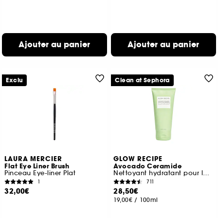
Ajouter au panier
Ajouter au panier
Exclu
Clean at Sephora
LAURA MERCIER
GLOW RECIPE
Flat Eye Liner Brush
Avocado Ceramide
Pinceau Eye-liner Plat
Nettoyant hydratant pour la barrière cutanée
1
711
32,00€
28,50€
19,00€
/
100ml