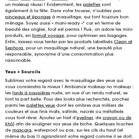
un makeup réussi ! Evidemment, les
palettes
sont
également à la fête. Dans votre trousse, n’oubliez pas
pinceaux et éponges
à maquillage, qui font toujours bon
ménage. Soyez aussi « mani-ready »* car en terme de
beauté des ongles, tout est permis ! Puis, on adore les mini-
produits, en
format voyage
, pour optimiser ses bagages.
Enfin, laissez-vous tenter par les produits labellisés
Clean at
Sephora
, pour un maquillage naturel, une beauté plus
responsable, synonyme d’une consommation plus
raisonnable.
Yeux + Sourcils
Sublimez votre regard avec le maquillage des yeux qui
vous conviendra le mieux ! Ambiance makeup no makeup :
les
fards à paupières
nude, en vue d’un rendu naturel, se
font la part belle. Pour des looks plus recherchés, piochez
parmi les
palettes yeux
dont les ombres aux milliers de
couleurs et aux finis mats, satinés, nacrés ou métallisés
vous font rêver. Ajoutez un trait d’
eyeliner
, de
crayon ou de
khôl
afin de souligner vos yeux de biche. Quelques touches
de
mascara
, waterproof ou pas, sur les cils du haut (et
même du bas !) agrandiront votre regard comme il se doit.