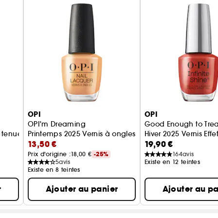
Disponible dans nos teintes iconiques ainsi que dans
Formule vegan.
OPI
OPI
OPI'm Dreaming
Good Enough to Trea
 tenue jusqu'à 7 jours
Printemps 2025 Vernis à ongles classique tenue jusqu'à
Hiver 2025 Vernis Effe
13,50 €
19,90 €
Prix d'origine :
18,00 €
-25%
164
avis
5
avis
Existe en 12 teintes
Existe en 8 teintes
r
Ajouter au panier
Ajouter au pa