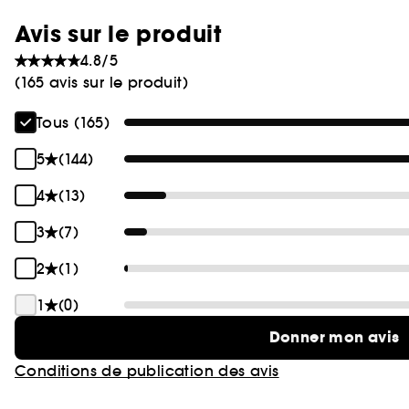
Avis sur le produit
4.8/5
(165 avis sur le produit)
Tous (165)
5
(144)
4
(13)
3
(7)
2
(1)
1
(0)
Donner mon avis
Conditions de publication des avis