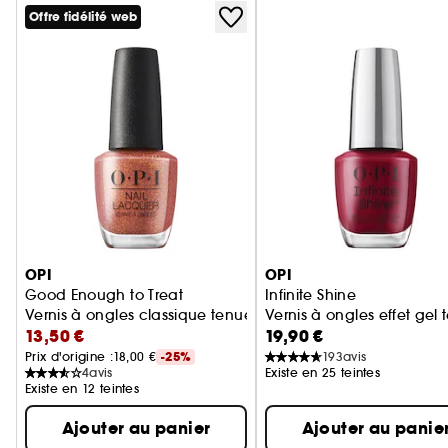
Offre fidélité web
Ignorer le carrousel produits
OPI
OPI
Good Enough to Treat
Infinite Shine
Vernis à ongles classique tenue jusqu'à 7 jours
Vernis à ongles effet gel 
13,50 €
19,90 €
Prix d'origine :
18,00 €
-25%
193
avis
4
avis
Existe en 25 teintes
Existe en 12 teintes
Ajouter au panier
Ajouter au panie