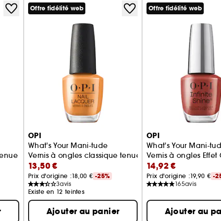
Offre fidélité web
Offre fidélité web
OPI
OPI
What's Your Mani-tude
What's Your Mani-tu
tenue jusqu'à 11 jours.
Vernis à ongles classique tenue jusqu'à 7 jours
Vernis à ongles Effet
13,50 €
14,92 €
Prix d'origine :
18,00 €
-25%
Prix d'origine :
19,90 €
-2
3
avis
165
avis
Existe en 12 teintes
r
Ajouter au panier
Ajouter au pa