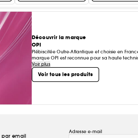
Découvrir la marque
OPI
Plébiscitée Outre-Atlantique et choisie en France
marque OPI est reconnue pour sa haute technicit
Des vernis à ongles d'un éclat ultra-brillant et
Voir plus
pour les ongles, les mains et les pieds. OPI, c'e
Voir tous les produits
Adresse e-mail
a par email