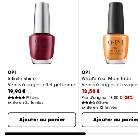
Ignorer le carrousel produits
OPI
OPI
Infinite Shine
What's Your Mani-tude
Vernis à ongles effet gel tenue jusqu'à 11 jours.
Vernis à ongles classique
19,90 €
13,50 €
193
avis
Prix d'origine :
18,00 €
-25%
Existe en 25 teintes
3
avis
Existe en 12 teintes
Ajouter au panier
Ajouter au panie