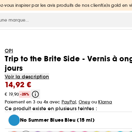
ez-vous inspirer par les avis produits de nos client(e)s gold en v
OPI
Trip to the Brite Side - Vernis à on
jours
Voir la description
14,92 €
€ 19,90
-25%
Paiement en 3 ou 4x avec
PayPal
,
Oney
ou
Klarna
Ce produit existe en plusieurs teintes :
No Summer Blues Bleu (15 ml)