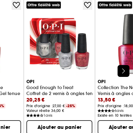
Offre fidélité web
Offre fidélité web
OPI
OPI
de
Good Enough to Treat
Collection The 
 Gel tenue jusqu'à 11 jours
Coffret de 2 vernis à ongles tenue jusqu'à 7 jours
Vernis à ongles 
20,25 €
13,50 €
5%
Prix d'origine :
27,00 €
-25%
Prix d'origine :
18,00
Valeur réelle 36,00 €
6
avis
1
avis
Existe en 10 teintes
nier
Ajouter au panier
Ajouter a