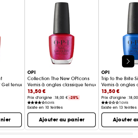
 des teintes exclusives.
OPI
OPI
t
Collection The New OPIcons
Trip to the Brite 
 7 jours
t Gel tenue jusqu'à 11 jours
Vernis à ongles classique tenue jusqu'à 7 jours
Vernis à ongles 
13,50 €
13,50 €
Prix d'origine :
18,00 €
-25%
Prix d'origine :
18,00
6
avis
1
avis
Existe en 10 teintes
Existe en 13 teintes
nier
Ajouter au panier
Ajouter a