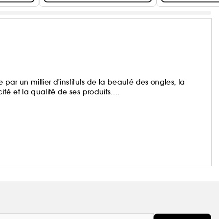
 par un millier d'instituts de la beauté des ongles, la
é et la qualité de ses produits.
 d'une tenue exceptionnelle aux traitements formidables
st l'excellence au service de la beauté.