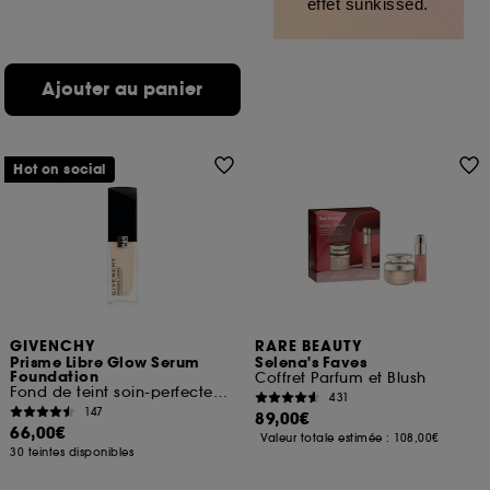
effet sunkissed.
Ajouter au panier
Hot on social
GIVENCHY
RARE BEAUTY
Prisme Libre Glow Serum
Selena's Faves
Foundation
Coffret Parfum et Blush
Fond de teint soin-perfecteur hydratant
431
147
89,00€
66,00€
Valeur totale estimée :
108,00€
30 teintes disponibles