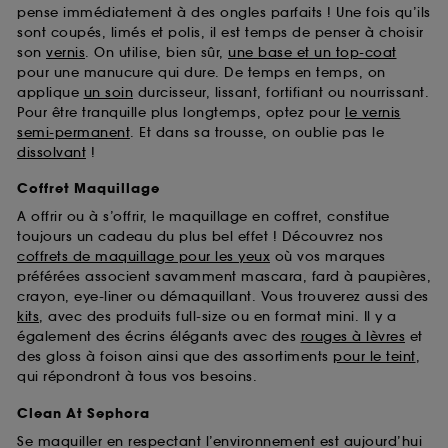
pense immédiatement à des ongles parfaits ! Une fois qu’ils
sont coupés, limés et polis, il est temps de penser à choisir
son
vernis
. On utilise, bien sûr,
une base et un top-coat
pour une manucure qui dure. De temps en temps, on
applique
un soin
durcisseur, lissant, fortifiant ou nourrissant.
Pour être tranquille plus longtemps, optez pour
le vernis
semi-permanent
. Et dans sa trousse, on oublie pas le
dissolvant
!
Coffret Maquillage
A offrir ou à s’offrir, le maquillage en coffret, constitue
toujours un cadeau du plus bel effet ! Découvrez nos
coffrets de maquillage pour les yeux
où vos marques
préférées associent savamment mascara, fard à paupières,
crayon, eye-liner ou démaquillant. Vous trouverez aussi des
kits
, avec des produits full-size ou en format mini. Il y a
également des écrins élégants avec des
rouges à lèvres
et
des gloss à foison ainsi que des assortiments
pour le teint
,
qui répondront à tous vos besoins.
Clean At Sephora
Se maquiller en respectant l’environnement est aujourd’hui