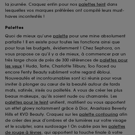
la journée. Craquez enfin pour nos
palettes teint
dans
lesquelles vos marques préférées ont compilé leurs must-
haves incontestés !
Palettes
Quoi de mieux qu’une
palette
pour une mine absolument
parfaite ! Il en existe pour toutes les fonctions ainsi que
pour tous les budgets, évidemment ! Chez Sephora, on
vous propose ce qu’il y a de mieux, à commencer par un
très large choix de près de 300 références de
palettes pour
les yeux
! Huda, Tarte, Charlotte Tilbury, Too Faced ou
encore Fenty Beauty subliment votre regard ébloui.
Nouveautés et incontournables sont ici réunis pour vous
inviter à plonger au cœur de la beauté autour de fards
mats, satinés, irisés ou pailletés. A vous de créer les plus
beaux makeups, qu’ils soient nude ou chamarrés. Les
palettes pour le teint
unifient, matifient ou vous apportent
un effet glowy notamment grâce à Dior, Anastasia Beverly
Hills et KVD Beauty. Craquez sur les
palette contouring
afin
de créer des jeux d’ombres et de lumières sur votre visage
et le sculpter, sans surdosage ! On oublie pas les
palettes
de rouge à lèvres
, qui apportent la touche finale à votre