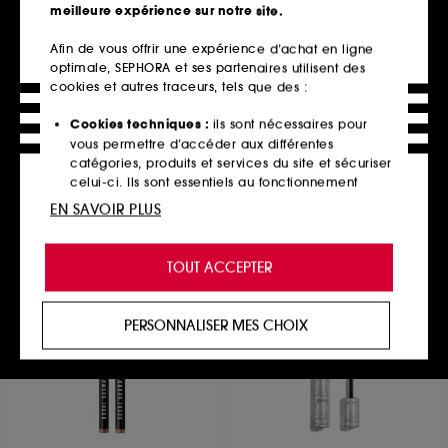
meilleure expérience sur notre site.
Afin de vous offrir une expérience d’achat en ligne
optimale, SEPHORA et ses partenaires utilisent des
FENTY BEAUTY
MAKEUP BY MARIO
Gloss Bomb Oil
E6 Brush
cookies et autres traceurs, tels que des :
Huile-Gloss pour les lèvres
Pinceau maquillage yeux
341
30
Cookies techniques :
ils sont nécessaires pour
29,90€
29,00€
vous permettre d’accéder aux différentes
7 teintes disponibles
catégories, produits et services du site et sécuriser
celui-ci. Ils sont essentiels au fonctionnement
technique du site et ne peuvent être désactivés.
EN SAVOIR PLUS
Ajouter au panier
Ajouter au panier
Cookies de personnalisation :
ils nous permettent
de vous offrir une expérience enrichie et
TOUT ACCEPTER
personnalisée en vous recommandant des
produits, des services et des contenus qui
Exclu web
répondent au mieux à vos préférences, et de vous
PERSONNALISER MES CHOIX
proposer des offres promotionnelles adaptées à
votre profil.
Cookies réseaux sociaux et publicité :
ils sont
utilisés pour vous présenter du contenu susceptible
de vous plaire via des publicités, y compris sur des
sites tiers et sur les réseaux sociaux, sur la base