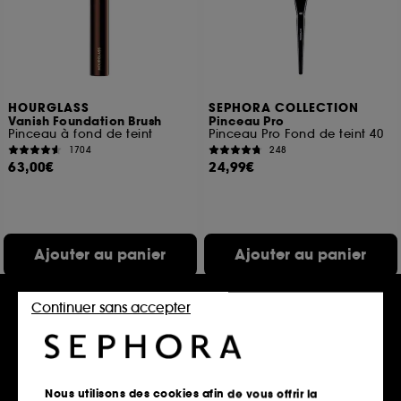
HOURGLASS
SEPHORA COLLECTION
Vanish Foundation Brush
Pinceau Pro
Pinceau à fond de teint
Pinceau Pro Fond de teint 40
1704
248
63,00€
24,99€
Ajouter au panier
Ajouter au panier
Continuer sans accepter
Exclu
Nous utilisons des cookies afin de vous offrir la