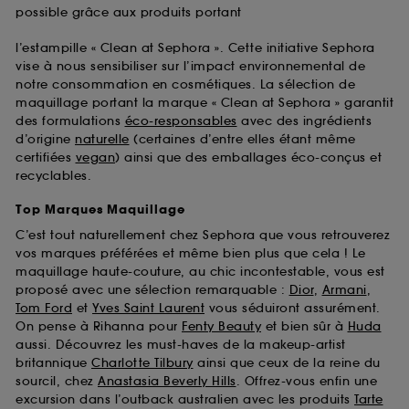
possible grâce aux produits portant
l’estampille « Clean at Sephora ». Cette initiative Sephora
vise à nous sensibiliser sur l’impact environnemental de
notre consommation en cosmétiques. La sélection de
maquillage portant la marque « Clean at Sephora » garantit
des formulations
éco-responsables
avec des ingrédients
d’origine
naturelle
(certaines d’entre elles étant même
certifiées
vegan
) ainsi que des emballages éco-conçus et
recyclables.
Top Marques Maquillage
C’est tout naturellement chez Sephora que vous retrouverez
vos marques préférées et même bien plus que cela ! Le
maquillage haute-couture, au chic incontestable, vous est
proposé avec une sélection remarquable :
Dior
,
Armani
,
Tom Ford
et
Yves Saint Laurent
vous séduiront assurément.
On pense à Rihanna pour
Fenty Beauty
et bien sûr à
Huda
aussi. Découvrez les must-haves de la makeup-artist
britannique
Charlotte Tilbury
ainsi que ceux de la reine du
sourcil, chez
Anastasia Beverly Hills
. Offrez-vous enfin une
excursion dans l’outback australien avec les produits
Tarte