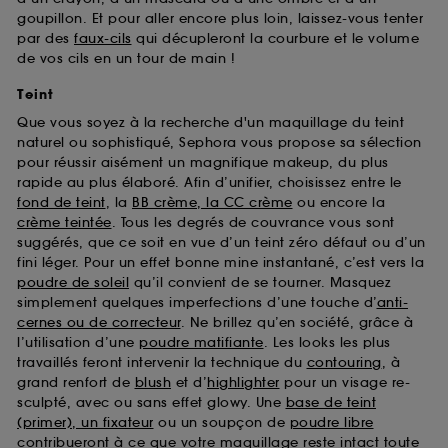
goupillon. Et pour aller encore plus loin, laissez-vous tenter
par des
faux-cils
qui décupleront la courbure et le volume
de vos cils en un tour de main !
Teint
Que vous soyez à la recherche d'un maquillage du teint
naturel ou sophistiqué, Sephora vous propose sa sélection
pour réussir aisément un magnifique makeup, du plus
rapide au plus élaboré. Afin d’unifier, choisissez entre le
fond de teint
, la
BB crème, la CC crème
ou encore la
crème teintée
. Tous les degrés de couvrance vous sont
suggérés, que ce soit en vue d’un teint zéro défaut ou d’un
fini léger. Pour un effet bonne mine instantané, c’est vers la
poudre de soleil
qu’il convient de se tourner. Masquez
simplement quelques imperfections d’une touche d’
anti-
cernes ou de correcteur
. Ne brillez qu’en société, grâce à
l’utilisation d’une
poudre matifiante
. Les looks les plus
travaillés feront intervenir la technique du
contouring
, à
grand renfort de
blush
et d’
highlighter
pour un visage re-
sculpté, avec ou sans effet glowy. Une
base de teint
(primer), un fixateur
ou un soupçon de
poudre libre
contribueront à ce que votre maquillage reste intact toute