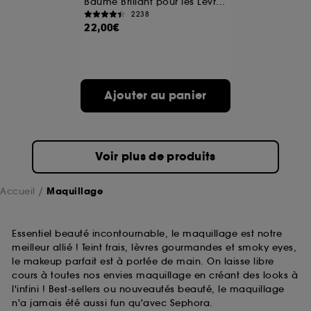
Baume Brillant pour les Lèvres (Édition Limitée)
2238
22,00€
A l'exception des cookies techniques, le dépôt et la
lecture de ces traceurs requiert votre accord. Vous
pouvez personnaliser vos choix concernant le dépôt
de ces cookies grâce au bouton "personnaliser mes
choix" ci-dessous ou décider de "tout accepter".
Ajouter au panier
Sephora pourra associer les informations de
navigation collectées par ces Cookies, pour les
finalités acceptées, avec les données personnelles
collectées ou générées lors de votre activité en ligne
ou en magasin. Pour refuser tous les cookies, cliques
Voir plus de produits
sur "continuer sans accepter". Voous pouvez à tout
moment choisir de retirer votrte consentement. Si vous
souhaitez obtenir plus d'information sur les cookies
Accueil
Maquillage
utilisés,
cliquez
ici
.
Essentiel beauté incontournable, le maquillage est notre
meilleur allié ! Teint frais, lèvres gourmandes et smoky eyes,
le makeup parfait est à portée de main. On laisse libre
cours à toutes nos envies maquillage en créant des looks à
l'infini ! Best-sellers ou nouveautés beauté, le maquillage
n'a jamais été aussi fun qu'avec Sephora.