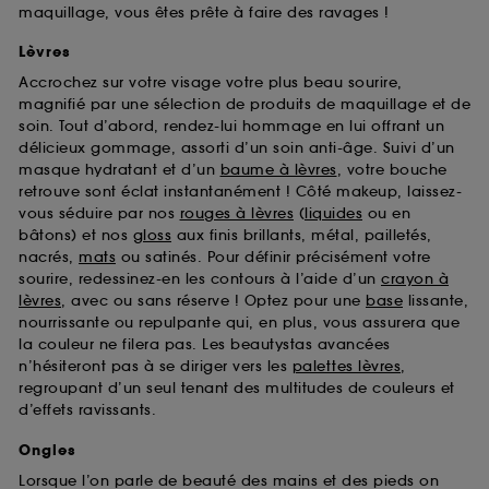
maquillage, vous êtes prête à faire des ravages !
Lèvres
Accrochez sur votre visage votre plus beau sourire,
magnifié par une sélection de produits de maquillage et de
soin. Tout d’abord, rendez-lui hommage en lui offrant un
délicieux gommage, assorti d’un soin anti-âge. Suivi d’un
masque hydratant et d’un
baume à lèvres
, votre bouche
retrouve sont éclat instantanément ! Côté makeup, laissez-
vous séduire par nos
rouges à lèvres
(
liquides
ou en
bâtons) et nos
gloss
aux finis brillants, métal, pailletés,
nacrés,
mats
ou satinés. Pour définir précisément votre
sourire, redessinez-en les contours à l’aide d’un
crayon à
lèvres
, avec ou sans réserve ! Optez pour une
base
lissante,
nourrissante ou repulpante qui, en plus, vous assurera que
la couleur ne filera pas. Les beautystas avancées
n’hésiteront pas à se diriger vers les
palettes lèvres
,
regroupant d’un seul tenant des multitudes de couleurs et
d’effets ravissants.
Ongles
Lorsque l’on parle de beauté des mains et des pieds on