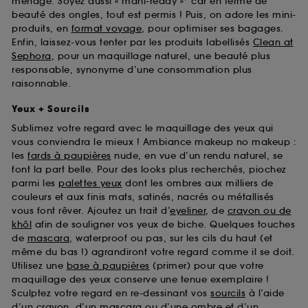
ménage. Soyez aussi « mani-ready »* car en terme de
beauté des ongles, tout est permis ! Puis, on adore les mini-
produits, en
format voyage
, pour optimiser ses bagages.
Enfin, laissez-vous tenter par les produits labellisés
Clean at
Sephora
, pour un maquillage naturel, une beauté plus
responsable, synonyme d’une consommation plus
raisonnable.
Yeux + Sourcils
Sublimez votre regard avec le maquillage des yeux qui
vous conviendra le mieux ! Ambiance makeup no makeup :
les
fards à paupières
nude, en vue d’un rendu naturel, se
font la part belle. Pour des looks plus recherchés, piochez
parmi les
palettes yeux
dont les ombres aux milliers de
couleurs et aux finis mats, satinés, nacrés ou métallisés
vous font rêver. Ajoutez un trait d’
eyeliner
, de
crayon ou de
khôl
afin de souligner vos yeux de biche. Quelques touches
de
mascara
, waterproof ou pas, sur les cils du haut (et
même du bas !) agrandiront votre regard comme il se doit.
Utilisez une
base à paupières
(primer) pour que votre
maquillage des yeux conserve une tenue exemplaire !
Sculptez votre regard en re-dessinant vos
sourcils
à l’aide
d’un crayon, d’un mascara ou d’une ombre et d’un