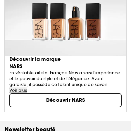
Découvrir la marque
NARS
En véritable artiste, François Nars a saisi l'importance
et le pouvoir du style et de l'élégance. Avant-
gardiste, il possède ce talent unique de savoir
révéler la beauté intérieure de la femme. Pour lui, le
Voir plus
maquillage n'est pas un masque, il doit révéler la
Découvrir NARS
quintessence de la femme...
Newsletter beauté