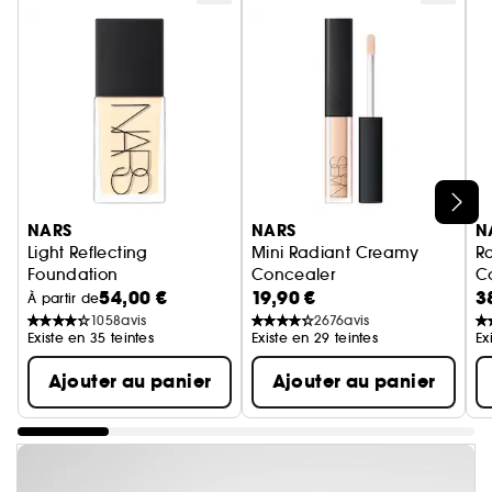
Ignorer le carrousel produits
NARS
NARS
N
Light Reflecting
Mini Radiant Creamy
R
Foundation
Concealer
C
54,00 €
19,90 €
3
Fond de Teint Fluide
Anticernes Format Voyage
An
À partir de
1058
avis
2676
avis
Existe en 35 teintes
Existe en 29 teintes
Ex
Ajouter au panier
Ajouter au panier