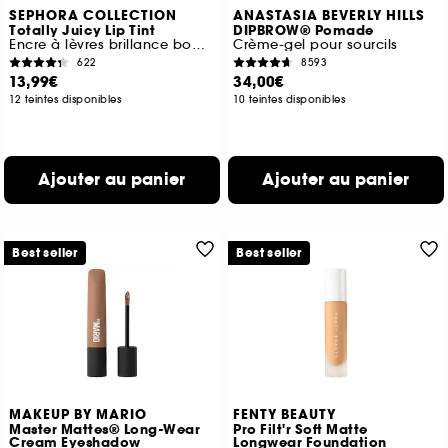
SEPHORA COLLECTION
ANASTASIA BEVERLY HILLS
Totally Juicy Lip Tint
DIPBROW® Pomade
Encre à lèvres brillance bombée
Crème-gel pour sourcils
622
8593
13,99€
34,00€
12 teintes disponibles
10 teintes disponibles
Ajouter au panier
Ajouter au panier
Best seller
Best seller
MAKEUP BY MARIO
FENTY BEAUTY
Master Mattes® Long-Wear
Pro Filt'r Soft Matte
Cream Eyeshadow
Longwear Foundation