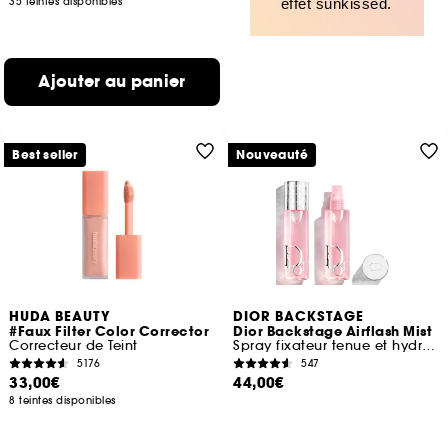
35 teintes disponibles
effet sunkissed.
Ajouter au panier
Best seller
Nouveauté
HUDA BEAUTY
DIOR BACKSTAGE
#Faux Filter Color Corrector
Dior Backstage Airflash Mist
Correcteur de Teint
Spray fixateur tenue et hydratation 24 h
5176
547
33,00€
44,00€
8 teintes disponibles