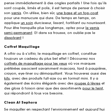
pense immédiatement à des ongles parfaits ! Une fois qu’ils
sont coupés, limés et polis, il est temps de penser à choisir
son
vernis
. On utilise, bien sûr,
une base et un top-coat
pour une manucure qui dure. De temps en temps, on
applique
un soin
durcisseur, lissant, fortifiant ou nourrissant.
Pour être tranquille plus longtemps, optez pour
le vernis
semi-permanent
. Et dans sa trousse, on oublie pas le
dissolvant
!
Coffret Maquillage
A offrir ou à s’offrir, le maquillage en coffret, constitue
toujours un cadeau du plus bel effet ! Découvrez nos
coffrets de maquillage pour les yeux
où vos marques
préférées associent savamment mascara, fard à paupières,
crayon, eye-liner ou démaquillant. Vous trouverez aussi des
kits
, avec des produits full-size ou en format mini. Il y a
également des écrins élégants avec des
rouges à lèvres
et
des gloss à foison ainsi que des assortiments
pour le teint
,
qui répondront à tous vos besoins.
Clean At Sephora
Se maquiller en respectant l’environnement est aujourd’hui