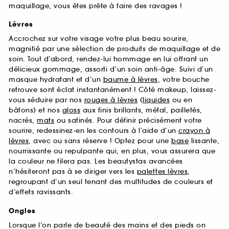
maquillage, vous êtes prête à faire des ravages !
Lèvres
Accrochez sur votre visage votre plus beau sourire,
magnifié par une sélection de produits de maquillage et de
soin. Tout d’abord, rendez-lui hommage en lui offrant un
délicieux gommage, assorti d’un soin anti-âge. Suivi d’un
masque hydratant et d’un
baume à lèvres
, votre bouche
retrouve sont éclat instantanément ! Côté makeup, laissez-
vous séduire par nos
rouges à lèvres
(
liquides
ou en
bâtons) et nos
gloss
aux finis brillants, métal, pailletés,
nacrés,
mats
ou satinés. Pour définir précisément votre
sourire, redessinez-en les contours à l’aide d’un
crayon à
lèvres
, avec ou sans réserve ! Optez pour une
base
lissante,
nourrissante ou repulpante qui, en plus, vous assurera que
la couleur ne filera pas. Les beautystas avancées
n’hésiteront pas à se diriger vers les
palettes lèvres
,
regroupant d’un seul tenant des multitudes de couleurs et
d’effets ravissants.
Ongles
Lorsque l’on parle de beauté des mains et des pieds on