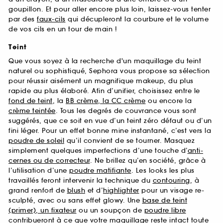
goupillon. Et pour aller encore plus loin, laissez-vous tenter
par des
faux-cils
qui décupleront la courbure et le volume
de vos cils en un tour de main !
Teint
Que vous soyez à la recherche d'un maquillage du teint
naturel ou sophistiqué, Sephora vous propose sa sélection
pour réussir aisément un magnifique makeup, du plus
rapide au plus élaboré. Afin d’unifier, choisissez entre le
fond de teint
, la
BB crème, la CC crème
ou encore la
crème teintée
. Tous les degrés de couvrance vous sont
suggérés, que ce soit en vue d’un teint zéro défaut ou d’un
fini léger. Pour un effet bonne mine instantané, c’est vers la
poudre de soleil
qu’il convient de se tourner. Masquez
simplement quelques imperfections d’une touche d’
anti-
cernes ou de correcteur
. Ne brillez qu’en société, grâce à
l’utilisation d’une
poudre matifiante
. Les looks les plus
travaillés feront intervenir la technique du
contouring
, à
grand renfort de
blush
et d’
highlighter
pour un visage re-
sculpté, avec ou sans effet glowy. Une
base de teint
(primer), un fixateur
ou un soupçon de
poudre libre
contribueront à ce que votre maquillage reste intact toute