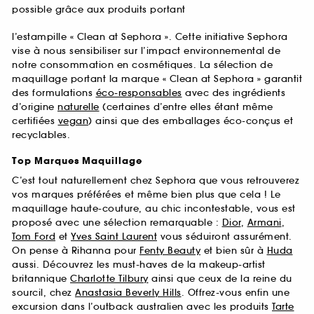
possible grâce aux produits portant
l’estampille « Clean at Sephora ». Cette initiative Sephora
vise à nous sensibiliser sur l’impact environnemental de
notre consommation en cosmétiques. La sélection de
maquillage portant la marque « Clean at Sephora » garantit
des formulations
éco-responsables
avec des ingrédients
d’origine
naturelle
(certaines d’entre elles étant même
certifiées
vegan
) ainsi que des emballages éco-conçus et
recyclables.
Top Marques Maquillage
C’est tout naturellement chez Sephora que vous retrouverez
vos marques préférées et même bien plus que cela ! Le
maquillage haute-couture, au chic incontestable, vous est
proposé avec une sélection remarquable :
Dior
,
Armani
,
Tom Ford
et
Yves Saint Laurent
vous séduiront assurément.
On pense à Rihanna pour
Fenty Beauty
et bien sûr à
Huda
aussi. Découvrez les must-haves de la makeup-artist
britannique
Charlotte Tilbury
ainsi que ceux de la reine du
sourcil, chez
Anastasia Beverly Hills
. Offrez-vous enfin une
excursion dans l’outback australien avec les produits
Tarte