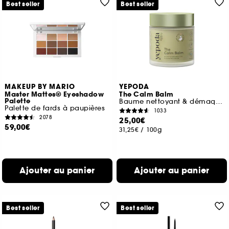
Best seller
Best seller
MAKEUP BY MARIO
YEPODA
Master Mattes® Eyeshadow
The Calm Balm
Palette
Baume nettoyant & démaquillant doux aux huiles d'olive et de coc
Palette de fards à paupières
1033
2078
25,00€
59,00€
31,25€
/
100g
Ajouter au panier
Ajouter au panier
Best seller
Best seller