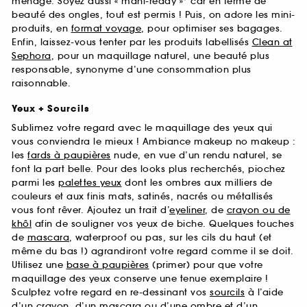
ménage. Soyez aussi « mani-ready »* car en terme de
beauté des ongles, tout est permis ! Puis, on adore les mini-
produits, en
format voyage
, pour optimiser ses bagages.
Enfin, laissez-vous tenter par les produits labellisés
Clean at
Sephora
, pour un maquillage naturel, une beauté plus
responsable, synonyme d’une consommation plus
raisonnable.
Yeux + Sourcils
Sublimez votre regard avec le maquillage des yeux qui
vous conviendra le mieux ! Ambiance makeup no makeup :
les
fards à paupières
nude, en vue d’un rendu naturel, se
font la part belle. Pour des looks plus recherchés, piochez
parmi les
palettes yeux
dont les ombres aux milliers de
couleurs et aux finis mats, satinés, nacrés ou métallisés
vous font rêver. Ajoutez un trait d’
eyeliner
, de
crayon ou de
khôl
afin de souligner vos yeux de biche. Quelques touches
de
mascara
, waterproof ou pas, sur les cils du haut (et
même du bas !) agrandiront votre regard comme il se doit.
Utilisez une
base à paupières
(primer) pour que votre
maquillage des yeux conserve une tenue exemplaire !
Sculptez votre regard en re-dessinant vos
sourcils
à l’aide
d’un crayon, d’un mascara ou d’une ombre et d’un