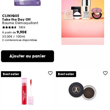
CLINIQUE
Take the Day Off
Baume Démaquillant
5804
9,90€
À partir de
33,00€
/
100ml
2 contenances disponibles
Ajouter au panier
Best seller
Best seller