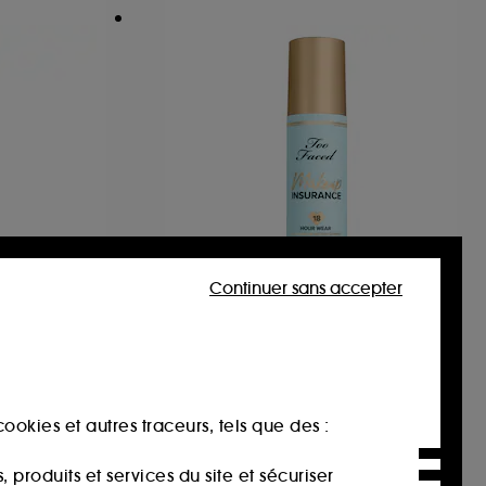
Continuer sans accepter
LY HILLS
TOO FACED
Makeup Insurance Setting
Spray
Spray fixateur
111
41,00€
ookies et autres traceurs, tels que des :
produits et services du site et sécuriser