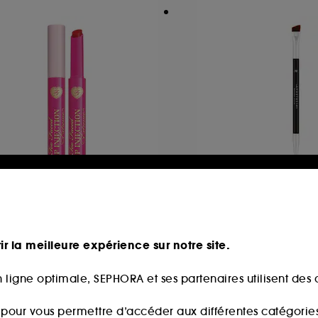
OO FACED
ANASTASIA BEVER
p Injection Extreme
Brush #7
lumping Clicks
Pinceau sourcils
oss Repulpant
ir la meilleure expérience sur notre site.
1194
307
9,90€
29,00€
 ligne optimale, SEPHORA et ses partenaires utilisent des c
s pour vous permettre d’accéder aux différentes catégories, 