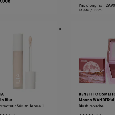
9,00€
Prix d'origine : 29,
44,84€
/
100ml
IA
BENEFIT COSMETI
in Blur
Moone WANDERful
Correcteur Sérum Tenue 12 heures
Blush poudre