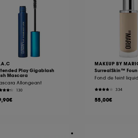
.A.C
MAKEUP BY MARI
xtended Play Gigablash
SurrealSkin™ Foun
ash Mascara
Fond de teint liqui
ascara Allongeant
334
130
9,90€
55,00€