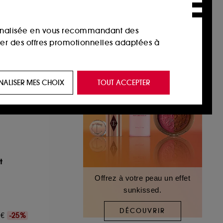
sonnalisée en vous recommandant des
ser des offres promotionnelles adaptées à
 de vous plaire via des publicités, y compris
NALISER MES CHOIX
TOUT ACCEPTER
e navigation, et de l'historique de vos
 de navigation sur notre site afin d’en
 les fraudes aux moyens de paiement et les
t
Offrez à votre peau un effet
sunkissed.
nctionnalités du site, tel que les cookies
us permettant d’accéder à votre compte lors
DÉCOUVRIR
90€
-25%