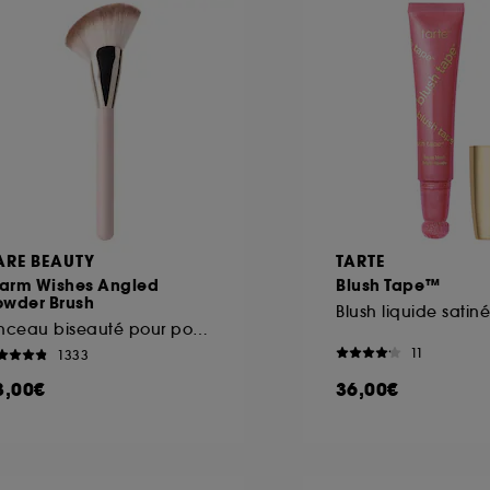
ARE BEAUTY
TARTE
arm Wishes Angled
Blush Tape™
owder Brush
Blush liquide satiné
Pinceau biseauté pour poudre
11
1333
3,00€
36,00€