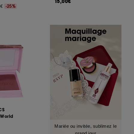
15,00€
90€
-25%
CS
 World
Mariée ou invitée, sublimez le
grand jour