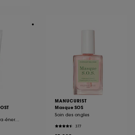
ous pouvez personnaliser vos choix concernant
cepter". Sephora pourra associer les
 personnelles collectées ou générées lors
ccepter". Voous pouvez à tout moment choisir
uez
ici
.
MANUCURIST
OOST
Masque SOS
Soin des ongles
Crème teintée hydra-énergisante
377