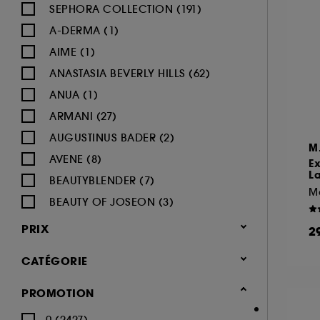
SEPHORA COLLECTION (191)
A-DERMA (1)
AIME (1)
ANASTASIA BEVERLY HILLS (62)
ANUA (1)
ARMANI (27)
AUGUSTINUS BADER (2)
M
AVENE (8)
E
L
BEAUTYBLENDER (7)
M
BEAUTY OF JOSEON (3)
BENEFIT COSMETICS (97)
PRIX
2
BIODERMA (9)
CATÉGORIE
BLACK UP (33)
BOBBI BROWN (60)
Maquillage
PROMOTION
BYOMA (5)
-25% sur une sélection maquillage
0 (2427)