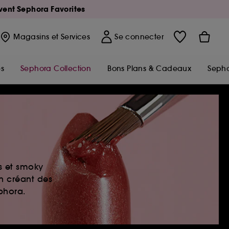
Avent Sephora Favorites
Magasins
et Services
Se connecter
s
Sephora Collection
Bons Plans & Cadeaux
Sepho
es et smoky
en créant des
ephora.