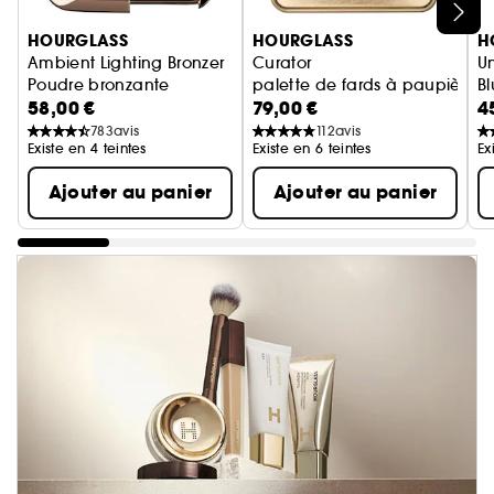
Ignorer le carrousel produits
HOURGLASS
HOURGLASS
H
Ambient Lighting Bronzer
Curator
Un
Poudre bronzante
palette de fards à paupières
Bl
58,00 €
79,00 €
4
783
avis
112
avis
Existe en 4 teintes
Existe en 6 teintes
Ex
Ajouter au panier
Ajouter au panier