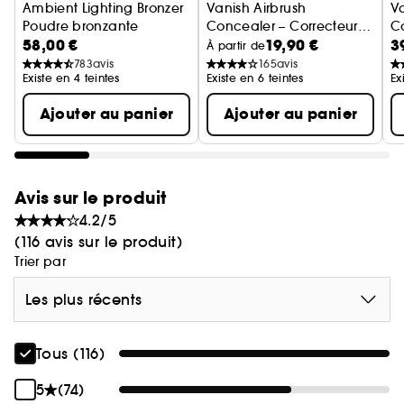
Ambient Lighting Bronzer
Vanish Airbrush
Va
Poudre bronzante
Concealer – Correcteur
C
58,00 €
19,90 €
3
liquide ultra léger format
An
À partir de
voyage
783
avis
165
avis
Existe en 4 teintes
Existe en 6 teintes
Ex
Ajouter au panier
Ajouter au panier
Avis sur le produit
4.2/5
(116 avis sur le produit)
Trier par
Les plus récents
Tous (116)
5
(74)