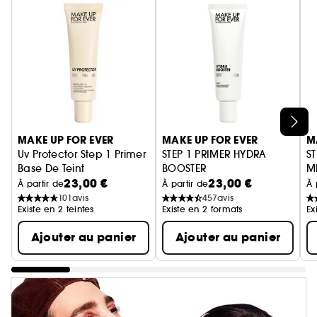
Ignorer le carrousel produits
MAKE UP FOR EVER
MAKE UP FOR EVER
M
Uv Protector Step 1 Primer
STEP 1 PRIMER HYDRA
S
Base De Teint
BOOSTER
M
23,00 €
23,00 €
Base hydratante perfectrice
Ba
À partir de
À partir de
À 
101
avis
457
avis
Existe en 2 teintes
Existe en 2 formats
Ex
Ajouter au panier
Ajouter au panier