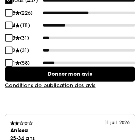
Tous (457)
5
(226)
4
(111)
3
(31)
2
(31)
1
(58)
Donner mon avis
Conditions de publication des avis
11 juil. 2026
Anissa
25-34 ans