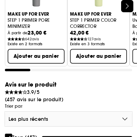
PARFAIT TOUTE LA JOURNÉE!
Ignorer le carrousel produits
Co-créé avec des pros, la nouvelle gamme de
MAKE UP FOR EVER
MAKE UP FOR EVER
M
(2)
STEP 1 Primers est la gamme la plus complète
STEP 1 PRIMER PORE
STEP 1 PRIMER COLOR
Uv
de bases offrant une correction pour tous les
MINIMIZER
CORRECTOR
Ba
types de peau, toutes les carnations et qui tient
23,00 €
42,00 €
Base lissante
Base correctrice de couleur
À partir de
À 
toute la journée.
642
avis
127
avis
Existe en 2 formats
Existe en 3 formats
Ex
L'application d'un primer STEP 1 est la première
Ajouter au panier
Ajouter au panier
étape incontournable de votre routine
maquillage: une application facilitée et une
meilleure tenue de votre fond de teint pour un
résultat optimal.
Avis sur le produit
3.9/5
Osez passer votre maquillage à un niveau
(457 avis sur le produit)
supérieur!
Trier par
Les plus récents