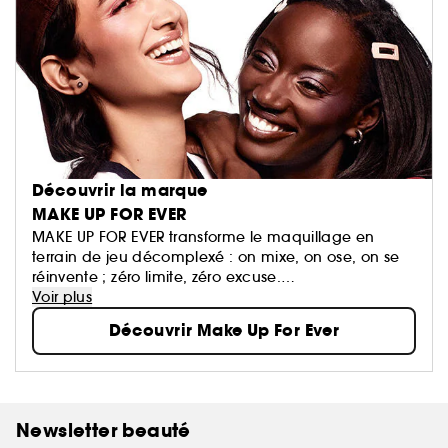
Découvrir la marque
MAKE UP FOR EVER
MAKE UP FOR EVER transforme le maquillage en
terrain de jeu décomplexé : on mixe, on ose, on se
réinvente ; zéro limite, zéro excuse.
Ses formules haute performance suivent le rythme et
Voir plus
subliment toutes les carnations, quoi qu’il arrive.
Découvrir Make Up For Ever
Newsletter beauté