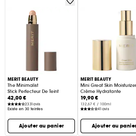
Ignorer le carrousel produits
MERIT BEAUTY
MERIT BEAUTY
The Minimalist
Mini Great Skin Moisturize
Stick Perfecteur De Teint
Crème Hydratante
42,00 €
19,90 €
2331
avis
132,67 € / 100ml
Existe en 30 teintes
41
avis
Ajouter au panier
Ajouter au panie