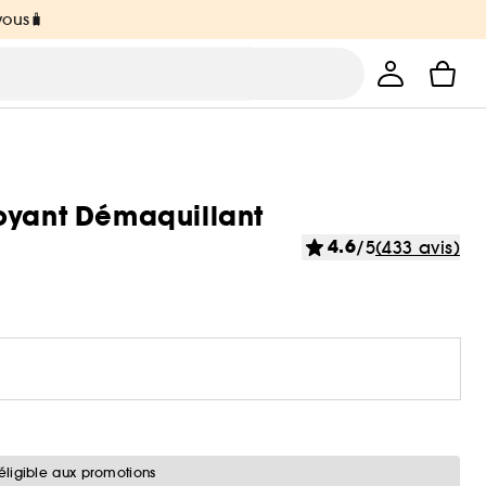
vous🧳
oyant Démaquillant
4.6
/5
(433 avis)
éligible aux promotions