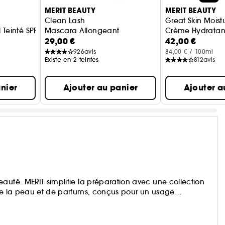
MERIT BEAUTY
MERIT BEAUTY
Clean Lash
Great Skin Moistu
 Teinté SPF 50
Mascara Allongeant
Crème Hydratan
29,00 €
42,00 €
926
avis
84,00 € / 100ml
Existe en 2 teintes
812
avis
nier
Ajouter au panier
Ajouter a
auté. MERIT simplifie la préparation avec une collection
 de la peau et de parfums, conçus pour un usage
ue vous utiliserez chaque jour et qui vous accompagneront