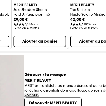
MERIT BEAUTY
MERIT BEAUTY
Solo Shadow Sheen
The Uniform
ulable
Fard A Paupieres Irisé
Fluide Solaire Minéral
29,00 €
42,00 €
334
avis
1022
avis
Existe en 4 teintes
Existe en 20 teintes
r
Ajouter au panier
Ajouter au pa
Découvrir la marque
MERIT BEAUTY
MERIT est l’antidote au monde écrasant de la be
réfléchie d’essentiels de maquillage, de soins
quotidien en toute simplicité — des produits q
Voir plus
pendant des années.
Découvrir MERIT BEAUTY