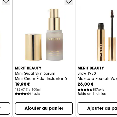
MERIT BEAUTY
MERIT BEAUTY
r
Mini Great Skin Serum
Brow 1980
Mini Sérum Éclat Instantané
Mascara Sourcils Vo
19,90 €
26,00 €
132,67 € / 100ml
357
avis
64
avis
Existe en 4 teintes
r
Ajouter au panier
Ajouter au pa