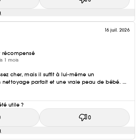
u
16 juil. 2026
et récompensé
is 1 mois
ssez cher, mais il suffit à lui-même un
nettoyage parfait et une vraie peau de bébé. ...
i
été utile ?
0
0
u