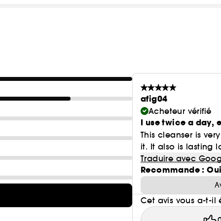
afig04
Acheteur vérifié
I use twice a day, 
This cleanser is ve
it. It also is lastin
Traduire avec Goog
Recommande : Ou
A
Cet avis vous a-t-il 