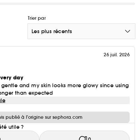
Trier par
Les plus récents
26 juil. 2026
every day
ry gentle and my skin looks more glowy since using
g longer than expected
le
i
vis publié à l’origine sur sephora.com
été utile ?
0
0