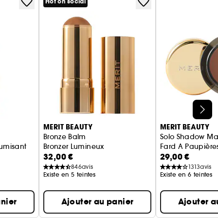
Hot on social
MERIT BEAUTY
MERIT BEAUTY
Bronze Balm
Solo Shadow Ma
lumisant
Bronzer Lumineux
Fard A Paupière
32,00 €
29,00 €
846
avis
1313
avis
Existe en 5 teintes
Existe en 6 teintes
nier
Ajouter au panier
Ajouter a