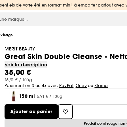
ssentiels de votre été en format mini, à emporter partout avec 
 Visage
MERIT BEAUTY
Great Skin Double Cleanse - Nett
Voir la description
35,00 €
16,91 € / 100g
Paiement en 3 ou 4x avec
PayPal
,
Oney
ou
Klarna
150 ml
16,91 € / 100g
Ajouter au panier
Produit point rouge non 