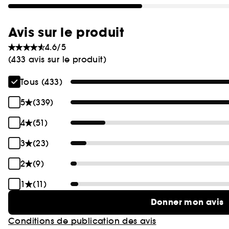
Avis sur le produit
4.6/5
(433 avis sur le produit)
Tous (433)
5
(339)
4
(51)
3
(23)
2
(9)
1
(11)
Donner mon avis
Conditions de publication des avis