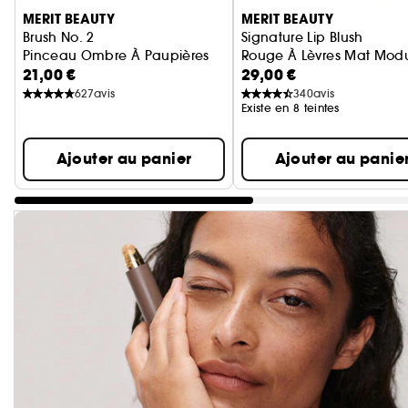
MERIT BEAUTY
MERIT BEAUTY
Brush No. 2
Signature Lip Blush
Pinceau Ombre À Paupières
Rouge À Lèvres Mat Mod
21,00 €
29,00 €
627
avis
340
avis
Existe en 8 teintes
Ajouter au panier
Ajouter au panie