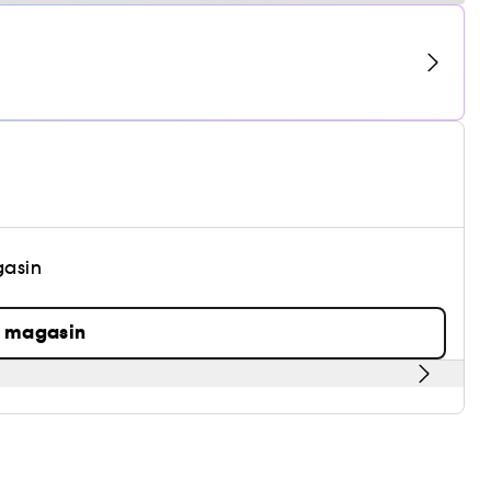
gasin
n magasin