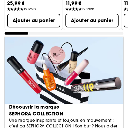
25,99 €
11,99 €
1
Application intuitive, fini parfai
191
avis
128
avis
Ajouter au panier
Ajouter au panier
Découvrir la marque
SEPHORA COLLECTION
Une marque inspirante et toujours en mouvement :
c’est ça SEPHORA COLLECTION ! Son but ? Nous aider