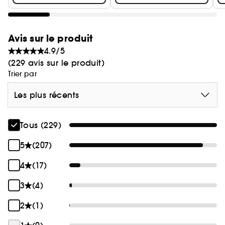
précision des poils naturels. Le manche contient
40% de déchets d'écorce de riz et 60 % de
plastique recyclé. La pochette plastique peut
Avis sur le produit
être utilisée pour ranger tout votre maquillage
4.9/5
et vos pinceaux.
(229 avis sur le produit)
Trier par
(1) Poils synthétiques
Les plus récents
Informations environnementales
Tous (229)
5
(207)
4
(17)
3
(4)
2
(1)