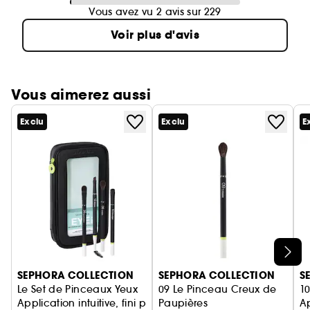
Vous avez vu 2 avis sur 229
Voir plus d'avis
Vous aimerez aussi
Exclu
Exclu
E
Ignorer le carrousel produits
SEPHORA COLLECTION
SEPHORA COLLECTION
S
Le Set de Pinceaux Yeux
09 Le Pinceau Creux de
1
Application intuitive, fini parfait
Paupières
Ap