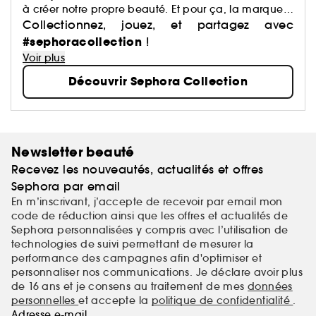
à créer notre propre beauté. Et pour ça, la marque
a justement imaginé des centaines de produits : du
Collectionnez, jouez, et partagez avec
maquillage aux soins, du capillaire au parfum, du
#sephoracollection
!
bain aux compléments alimentaires,… Avec pour
Voir plus
mission de démocratiser une beauté performante.
Découvrir Sephora Collection
Newsletter beauté
Recevez les nouveautés, actualités et offres
Sephora par email
En m’inscrivant, j’accepte de recevoir par email mon
code de réduction ainsi que les offres et actualités de
Sephora personnalisées y compris avec l’utilisation de
technologies de suivi permettant de mesurer la
performance des campagnes afin d'optimiser et
personnaliser nos communications. Je déclare avoir plus
de 16 ans et je consens au traitement de mes
données
personnelles
et accepte la
politique de confidentialité
.
Adresse e-mail