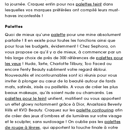
la journée. Craquez enfin pour nos
palettes teint
dans
lesquelles vos marques préférées ont compilé leurs must-
haves incontestés !
Palettes
Quoi de mieux qu’une
palette
pour une mine absolument
parfaite ! Il en existe pour toutes les fonctions ainsi que
pour tous les budgets, évidemment ! Chez Sephora, on
vous propose ce qu’il y a de mieux, à commencer par un
très large choix de près de 300 références de
palettes pour
les yeux
! Huda, Tarte, Charlotte Tilbury, Too Faced ou
encore Fenty Beauty subliment votre regard ébloui.
Nouveautés et incontournables sont ici réunis pour vous
inviter à plonger au cœur de la beauté autour de fards
mats, satinés, irisés ou pailletés. A vous de créer les plus
beaux makeups, qu’ils soient nude ou chamarrés. Les
palettes pour le teint
unifient, matifient ou vous apportent
un effet glowy notamment grâce à Dior, Anastasia Beverly
Hills et KVD Beauty. Craquez sur les
palette contouring
afin
de créer des jeux d’ombres et de lumières sur votre visage
et le sculpter, sans surdosage ! On oublie pas les
palettes
de rouge à lèvres
, qui apportent la touche finale à votre