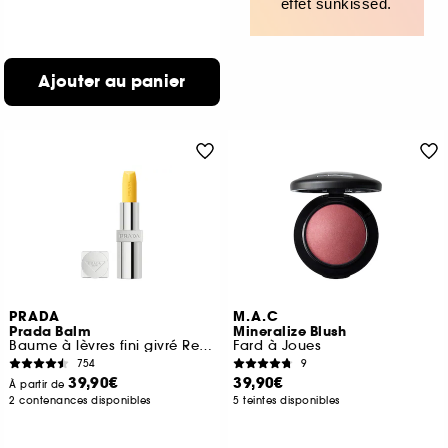
effet sunkissed.
Ajouter au panier
PRADA
M.A.C
Prada Balm
Mineralize Blush
Baume à lèvres fini givré Rechargeable
Fard à Joues
754
9
39,90€
39,90€
À partir de
2 contenances disponibles
5 teintes disponibles