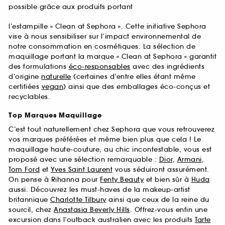
possible grâce aux produits portant
l’estampille « Clean at Sephora ». Cette initiative Sephora
vise à nous sensibiliser sur l’impact environnemental de
notre consommation en cosmétiques. La sélection de
maquillage portant la marque « Clean at Sephora » garantit
des formulations
éco-responsables
avec des ingrédients
d’origine
naturelle
(certaines d’entre elles étant même
certifiées
vegan
) ainsi que des emballages éco-conçus et
recyclables.
Top Marques Maquillage
C’est tout naturellement chez Sephora que vous retrouverez
vos marques préférées et même bien plus que cela ! Le
maquillage haute-couture, au chic incontestable, vous est
proposé avec une sélection remarquable :
Dior
,
Armani
,
Tom Ford
et
Yves Saint Laurent
vous séduiront assurément.
On pense à Rihanna pour
Fenty Beauty
et bien sûr à
Huda
aussi. Découvrez les must-haves de la makeup-artist
britannique
Charlotte Tilbury
ainsi que ceux de la reine du
sourcil, chez
Anastasia Beverly Hills
. Offrez-vous enfin une
excursion dans l’outback australien avec les produits
Tarte