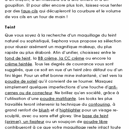
goupillon. Et pour aller encore plus loin, laissez-vous tenter
par des
faux-cils
qui décupleront la courbure et le volume
de vos cils en un tour de main !
Teint
Que vous soyez à la recherche d'un maquillage du teint
naturel ou sophistiqué, Sephora vous propose sa sélection
pour réussir aisément un magnifique makeup, du plus
rapide au plus élaboré. Afin d’unifier, choisissez entre le
fond de teint
, la
BB crème, la CC crème
ou encore la
crème teintée
. Tous les degrés de couvrance vous sont
suggérés, que ce soit en vue d’un teint zéro défaut ou d’un
fini léger. Pour un effet bonne mine instantané, c’est vers la
poudre de soleil
qu’il convient de se tourner. Masquez
simplement quelques imperfections d’une touche d’
anti-
cernes ou de correcteur
. Ne brillez qu’en société, grâce à
l’utilisation d’une
poudre matifiante
. Les looks les plus
travaillés feront intervenir la technique du
contouring
, à
grand renfort de
blush
et d’
highlighter
pour un visage re-
sculpté, avec ou sans effet glowy. Une
base de teint
(primer), un fixateur
ou un soupçon de
poudre libre
contribueront à ce que votre maquillage reste intact toute