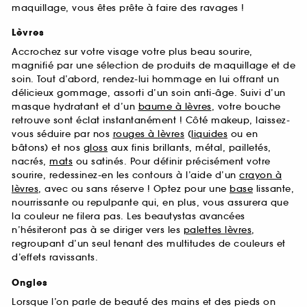
maquillage, vous êtes prête à faire des ravages !
Lèvres
Accrochez sur votre visage votre plus beau sourire,
magnifié par une sélection de produits de maquillage et de
soin. Tout d’abord, rendez-lui hommage en lui offrant un
délicieux gommage, assorti d’un soin anti-âge. Suivi d’un
masque hydratant et d’un
baume à lèvres
, votre bouche
retrouve sont éclat instantanément ! Côté makeup, laissez-
vous séduire par nos
rouges à lèvres
(
liquides
ou en
bâtons) et nos
gloss
aux finis brillants, métal, pailletés,
nacrés,
mats
ou satinés. Pour définir précisément votre
sourire, redessinez-en les contours à l’aide d’un
crayon à
lèvres
, avec ou sans réserve ! Optez pour une
base
lissante,
nourrissante ou repulpante qui, en plus, vous assurera que
la couleur ne filera pas. Les beautystas avancées
n’hésiteront pas à se diriger vers les
palettes lèvres
,
regroupant d’un seul tenant des multitudes de couleurs et
d’effets ravissants.
Ongles
Lorsque l’on parle de beauté des mains et des pieds on