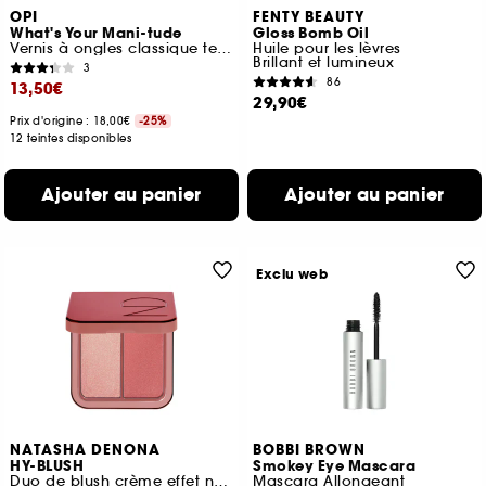
OPI
FENTY BEAUTY
What's Your Mani-tude
Gloss Bomb Oil
Vernis à ongles classique tenue jusqu'à 7 jours
Huile pour les lèvres
Brillant et lumineux
3
86
13,50€
29,90€
Prix d'origine : 18,00€
-25%
12 teintes disponibles
Ajouter au panier
Ajouter au panier
Exclu web
NATASHA DENONA
BOBBI BROWN
HY-BLUSH
Smokey Eye Mascara
Duo de blush crème effet nuage
Mascara Allongeant