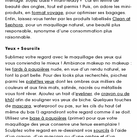
ménage. Soyez aussi « mani-ready »* car en terme de
beauté des ongles, tout est permis ! Puis, on adore les mini-
produits, en
format voyage
, pour optimiser ses bagages.
Enfin, laissez-vous tenter par les produits labellisés
Clean at
Sephora
, pour un maquillage naturel, une beauté plus
responsable, synonyme d’une consommation plus
raisonnable.
Yeux + Sourcils
Sublimez votre regard avec le maquillage des yeux qui
vous conviendra le mieux ! Ambiance makeup no makeup :
les
fards à paupières
nude, en vue d’un rendu naturel, se
font la part belle. Pour des looks plus recherchés, piochez
parmi les
palettes yeux
dont les ombres aux milliers de
couleurs et aux finis mats, satinés, nacrés ou métallisés
vous font rêver. Ajoutez un trait d’
eyeliner
, de
crayon ou de
khôl
afin de souligner vos yeux de biche. Quelques touches
de
mascara
, waterproof ou pas, sur les cils du haut (et
même du bas !) agrandiront votre regard comme il se doit.
Utilisez une
base à paupières
(primer) pour que votre
maquillage des yeux conserve une tenue exemplaire !
Sculptez votre regard en re-dessinant vos
sourcils
à l’aide
d’un crayon, d’un mascara ou d’une ombre et d’un