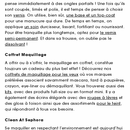
pense immédiatement à des ongles parfaits ! Une fois qu’ils
sont coupés, limés et polis, il est temps de penser à choisir
son
vernis
. On utilise, bien sûr,
une base et un top-coat
pour une manucure qui dure. De temps en temps, on
applique
un soin
durcisseur, lissant, fortifiant ou nourrissant.
Pour être tranquille plus longtemps, optez pour
le vernis
semi-permanent
. Et dans sa trousse, on oublie pas le
dissolvant
!
Coffret Maquillage
A offrir ou à s’offrir, le maquillage en coffret, constitue
toujours un cadeau du plus bel effet ! Découvrez nos
coffrets de maquillage pour les yeux
où vos marques
préférées associent savamment mascara, fard à paupières,
crayon, eye-liner ou démaquillant. Vous trouverez aussi des
kits
, avec des produits full-size ou en format mini. Il y a
également des écrins élégants avec des
rouges à lèvres
et
des gloss à foison ainsi que des assortiments
pour le teint
,
qui répondront à tous vos besoins.
Clean At Sephora
Se maquiller en respectant l’environnement est aujourd’hui