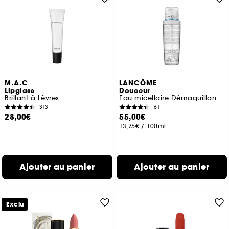
M.A.C
LANCÔME
Lipglass
Douceur
Brillant à Lèvres
Eau micellaire Démaquillante Visage, Yeux, Lèvres
313
61
28,00€
55,00€
13,75€
/
100ml
Ajouter au panier
Ajouter au panier
Exclu