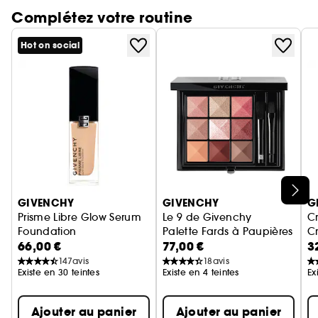
Complétez votre routine
Texture :
•
Poudre compacte
Couvrance :
•
De légère à moyenne pour un
Hot on social
effet hâlé modulable
Fini :
•
Bronzant & sculptant
Types de peau :
•
Tous types de peau
Gamme de teintes :
Disponible en 4 harmonies – chacune composée
de 4 couleurs complémentaires – conçues pour
toutes les carnations.
Ignorer le carrousel produits
GIVENCHY
GIVENCHY
G
Prisme Libre Glow Serum
Le 9 de Givenchy
C
Foundation
Palette Fards à Paupières Mult
Cr
66,00 €
77,00 €
3
Fond de teint soin-perfecteur hydratant
147
avis
18
avis
Existe en 30 teintes
Existe en 4 teintes
Ex
Ajouter au panier
Ajouter au panier