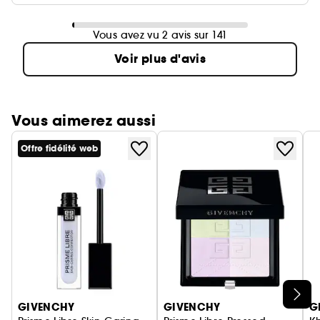
Vous avez vu 2 avis sur 141
Voir plus d'avis
Vous aimerez aussi
Offre fidélité web
Ignorer le carrousel produits
GIVENCHY
GIVENCHY
G