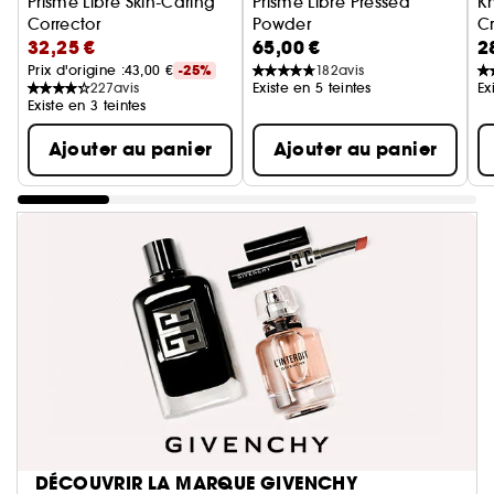
Prisme Libre Skin-Caring
Prisme Libre Pressed
K
Corrector
Powder
C
32,25 €
65,00 €
2
Correcteur Couleur Hydratation 24H
Poudre Compacte Fixatrice, Ma
Prix d'origine :
43,00 €
-25%
182
avis
227
avis
Existe en 5 teintes
Ex
Existe en 3 teintes
Ajouter au panier
Ajouter au panier
DÉCOUVRIR LA MARQUE GIVENCHY