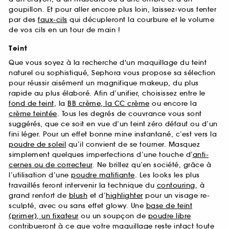
goupillon. Et pour aller encore plus loin, laissez-vous tenter
par des
faux-cils
qui décupleront la courbure et le volume
de vos cils en un tour de main !
Teint
Que vous soyez à la recherche d'un maquillage du teint
naturel ou sophistiqué, Sephora vous propose sa sélection
pour réussir aisément un magnifique makeup, du plus
rapide au plus élaboré. Afin d’unifier, choisissez entre le
fond de teint
, la
BB crème, la CC crème
ou encore la
crème teintée
. Tous les degrés de couvrance vous sont
suggérés, que ce soit en vue d’un teint zéro défaut ou d’un
fini léger. Pour un effet bonne mine instantané, c’est vers la
poudre de soleil
qu’il convient de se tourner. Masquez
simplement quelques imperfections d’une touche d’
anti-
cernes ou de correcteur
. Ne brillez qu’en société, grâce à
l’utilisation d’une
poudre matifiante
. Les looks les plus
travaillés feront intervenir la technique du
contouring
, à
grand renfort de
blush
et d’
highlighter
pour un visage re-
sculpté, avec ou sans effet glowy. Une
base de teint
(primer), un fixateur
ou un soupçon de
poudre libre
contribueront à ce que votre maquillage reste intact toute