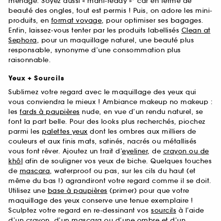
ménage. Soyez aussi « mani-ready »* car en terme de
beauté des ongles, tout est permis ! Puis, on adore les mini-
produits, en
format voyage
, pour optimiser ses bagages.
Enfin, laissez-vous tenter par les produits labellisés
Clean at
Sephora
, pour un maquillage naturel, une beauté plus
responsable, synonyme d’une consommation plus
raisonnable.
Yeux + Sourcils
Sublimez votre regard avec le maquillage des yeux qui
vous conviendra le mieux ! Ambiance makeup no makeup :
les
fards à paupières
nude, en vue d’un rendu naturel, se
font la part belle. Pour des looks plus recherchés, piochez
parmi les
palettes yeux
dont les ombres aux milliers de
couleurs et aux finis mats, satinés, nacrés ou métallisés
vous font rêver. Ajoutez un trait d’
eyeliner
, de
crayon ou de
khôl
afin de souligner vos yeux de biche. Quelques touches
de
mascara
, waterproof ou pas, sur les cils du haut (et
même du bas !) agrandiront votre regard comme il se doit.
Utilisez une
base à paupières
(primer) pour que votre
maquillage des yeux conserve une tenue exemplaire !
Sculptez votre regard en re-dessinant vos
sourcils
à l’aide
d’un crayon, d’un mascara ou d’une ombre et d’un