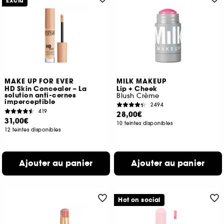
Exclu
MAKE UP FOR EVER
MILK MAKEUP
HD Skin Concealer – La
Lip + Cheek
solution anti-cernes
Blush Crème
imperceptible
2494
419
28,00€
31,00€
10 teintes disponibles
12 teintes disponibles
Ajouter au panier
Ajouter au panier
Hot on social