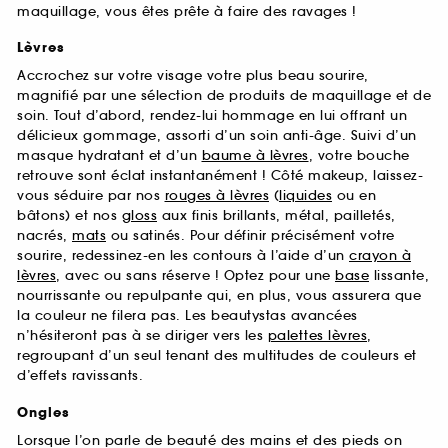
maquillage, vous êtes prête à faire des ravages !
Lèvres
Accrochez sur votre visage votre plus beau sourire,
magnifié par une sélection de produits de maquillage et de
soin. Tout d’abord, rendez-lui hommage en lui offrant un
délicieux gommage, assorti d’un soin anti-âge. Suivi d’un
masque hydratant et d’un
baume à lèvres
, votre bouche
retrouve sont éclat instantanément ! Côté makeup, laissez-
vous séduire par nos
rouges à lèvres
(
liquides
ou en
bâtons) et nos
gloss
aux finis brillants, métal, pailletés,
nacrés,
mats
ou satinés. Pour définir précisément votre
sourire, redessinez-en les contours à l’aide d’un
crayon à
lèvres
, avec ou sans réserve ! Optez pour une
base
lissante,
nourrissante ou repulpante qui, en plus, vous assurera que
la couleur ne filera pas. Les beautystas avancées
n’hésiteront pas à se diriger vers les
palettes lèvres
,
regroupant d’un seul tenant des multitudes de couleurs et
d’effets ravissants.
Ongles
Lorsque l’on parle de beauté des mains et des pieds on