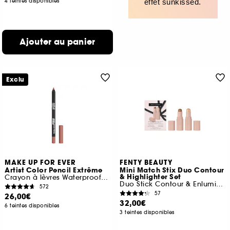
4 teintes disponibles
effet sunkissed.
Ajouter au panier
Exclu
MAKE UP FOR EVER
FENTY BEAUTY
Artist Color Pencil Extrême
Mini Match Stix Duo Contour
& Highlighter Set
Crayon à lèvres Waterproof Couleur Intense
Duo Stick Contour & Enlumineur
572
57
26,00€
32,00€
6 teintes disponibles
3 teintes disponibles