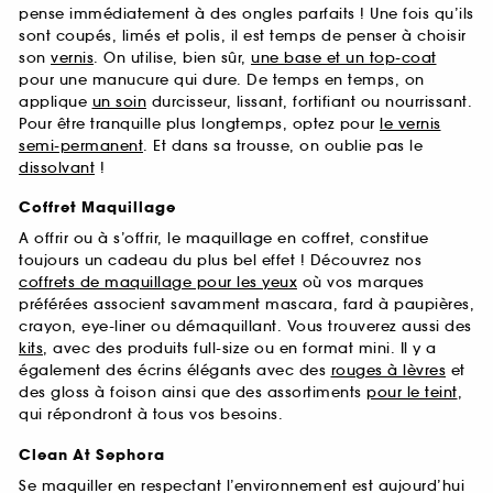
pense immédiatement à des ongles parfaits ! Une fois qu’ils
sont coupés, limés et polis, il est temps de penser à choisir
son
vernis
. On utilise, bien sûr,
une base et un top-coat
pour une manucure qui dure. De temps en temps, on
applique
un soin
durcisseur, lissant, fortifiant ou nourrissant.
Pour être tranquille plus longtemps, optez pour
le vernis
semi-permanent
. Et dans sa trousse, on oublie pas le
dissolvant
!
Coffret Maquillage
A offrir ou à s’offrir, le maquillage en coffret, constitue
toujours un cadeau du plus bel effet ! Découvrez nos
coffrets de maquillage pour les yeux
où vos marques
préférées associent savamment mascara, fard à paupières,
crayon, eye-liner ou démaquillant. Vous trouverez aussi des
kits
, avec des produits full-size ou en format mini. Il y a
également des écrins élégants avec des
rouges à lèvres
et
des gloss à foison ainsi que des assortiments
pour le teint
,
qui répondront à tous vos besoins.
Clean At Sephora
Se maquiller en respectant l’environnement est aujourd’hui