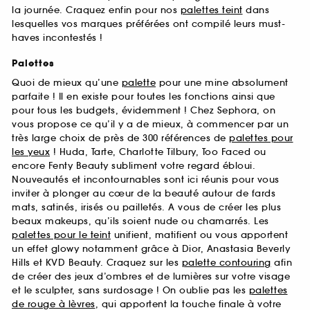
la journée. Craquez enfin pour nos
palettes teint
dans
lesquelles vos marques préférées ont compilé leurs must-
haves incontestés !
Palettes
Quoi de mieux qu’une
palette
pour une mine absolument
parfaite ! Il en existe pour toutes les fonctions ainsi que
pour tous les budgets, évidemment ! Chez Sephora, on
vous propose ce qu’il y a de mieux, à commencer par un
très large choix de près de 300 références de
palettes pour
les yeux
! Huda, Tarte, Charlotte Tilbury, Too Faced ou
encore Fenty Beauty subliment votre regard ébloui.
Nouveautés et incontournables sont ici réunis pour vous
inviter à plonger au cœur de la beauté autour de fards
mats, satinés, irisés ou pailletés. A vous de créer les plus
beaux makeups, qu’ils soient nude ou chamarrés. Les
palettes pour le teint
unifient, matifient ou vous apportent
un effet glowy notamment grâce à Dior, Anastasia Beverly
Hills et KVD Beauty. Craquez sur les
palette contouring
afin
de créer des jeux d’ombres et de lumières sur votre visage
et le sculpter, sans surdosage ! On oublie pas les
palettes
de rouge à lèvres
, qui apportent la touche finale à votre