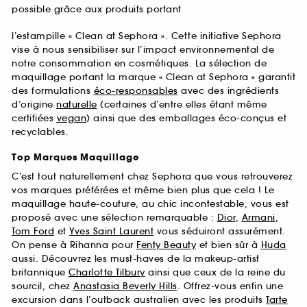
possible grâce aux produits portant
l’estampille « Clean at Sephora ». Cette initiative Sephora
vise à nous sensibiliser sur l’impact environnemental de
notre consommation en cosmétiques. La sélection de
maquillage portant la marque « Clean at Sephora » garantit
des formulations
éco-responsables
avec des ingrédients
d’origine
naturelle
(certaines d’entre elles étant même
certifiées
vegan
) ainsi que des emballages éco-conçus et
recyclables.
Top Marques Maquillage
C’est tout naturellement chez Sephora que vous retrouverez
vos marques préférées et même bien plus que cela ! Le
maquillage haute-couture, au chic incontestable, vous est
proposé avec une sélection remarquable :
Dior
,
Armani
,
Tom Ford
et
Yves Saint Laurent
vous séduiront assurément.
On pense à Rihanna pour
Fenty Beauty
et bien sûr à
Huda
aussi. Découvrez les must-haves de la makeup-artist
britannique
Charlotte Tilbury
ainsi que ceux de la reine du
sourcil, chez
Anastasia Beverly Hills
. Offrez-vous enfin une
excursion dans l’outback australien avec les produits
Tarte