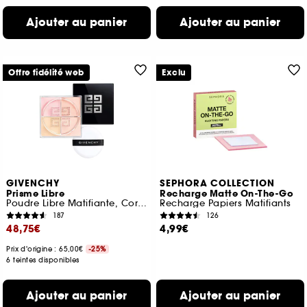
Ajouter au panier
Ajouter au panier
Offre fidélité web
Exclu
GIVENCHY
SEPHORA COLLECTION
Prisme Libre
Recharge Matte On-The-Go
Poudre Libre Matifiante, Correctrice et Lumineuse
Recharge Papiers Matifiants
187
126
48,75€
4,99€
Prix d'origine : 65,00€
-25%
6 teintes disponibles
Ajouter au panier
Ajouter au panier