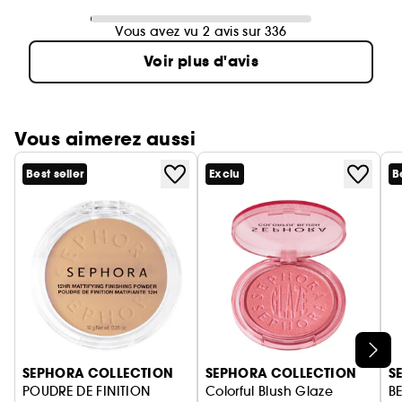
Vous avez vu 2 avis sur 336
Voir plus d'avis
Vous aimerez aussi
Best seller
Exclu
B
Ignorer le carrousel produits
SEPHORA COLLECTION
SEPHORA COLLECTION
S
POUDRE DE FINITION
Colorful Blush Glaze
B