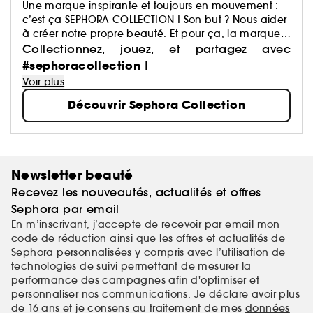
Une marque inspirante et toujours en mouvement :
c’est ça SEPHORA COLLECTION ! Son but ? Nous aider
à créer notre propre beauté. Et pour ça, la marque
a justement imaginé des centaines de produits : du
Collectionnez, jouez, et partagez avec
maquillage aux soins, du capillaire au parfum, du
#sephoracollection
!
bain aux compléments alimentaires,… Avec pour
Voir plus
mission de démocratiser une beauté performante.
Découvrir Sephora Collection
Newsletter beauté
Recevez les nouveautés, actualités et offres
Sephora par email
En m’inscrivant, j’accepte de recevoir par email mon
code de réduction ainsi que les offres et actualités de
Sephora personnalisées y compris avec l’utilisation de
technologies de suivi permettant de mesurer la
performance des campagnes afin d'optimiser et
personnaliser nos communications. Je déclare avoir plus
de 16 ans et je consens au traitement de mes
données