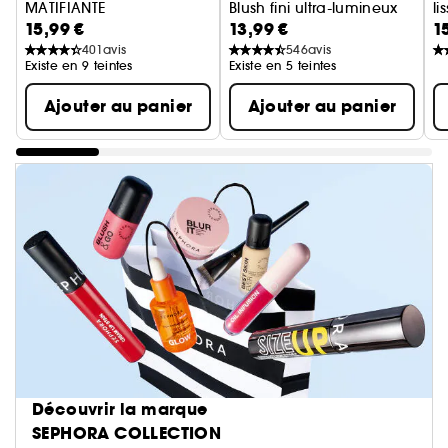
MATIFIANTE
Blush fini ultra-lumineux
li
15,99 €
13,99 €
1
12H Poudre compacte matifiante
Ba
401
avis
546
avis
Existe en 9 teintes
Existe en 5 teintes
Ajouter au panier
Ajouter au panier
Découvrir la marque
SEPHORA COLLECTION