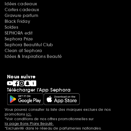
Idées cadeaux
Cartes cadeaux
Gravure parfum
Black Friday
Soldes
SEPHORA edit
Sephora Prize
Sephora Beautiful Club
Clean at Sephora
Idées & Inspirations Beauté
Nous suivre
Télécharger l’App Sephora
Vous pouvez consulter la liste des marques exclues de nos
Mentions additionnelles
promotions
ici.
*Voir conditions de nos offres promotionnelles sur
la page Bons Plans Beauté.
*Exclusivité dans le réseau de parfumeries nationales.