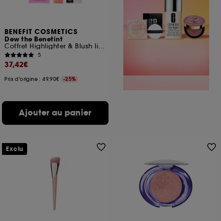
BENEFIT COSMETICS
Dew the Benetint
Coffret Highlighter & Blush liquide joues et lèvres
5
37,42€
Prix d'origine : 49,90€
-25%
Ajouter au panier
Exclu