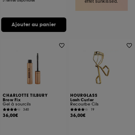
5 teintes disponibles
effet sunkissed.
Ajouter au panier
CHARLOTTE TILBURY
HOURGLASS
Brow Fix
Lash Curler
Gel à sourcils
Recourbe Cils
340
19
36,00€
36,00€