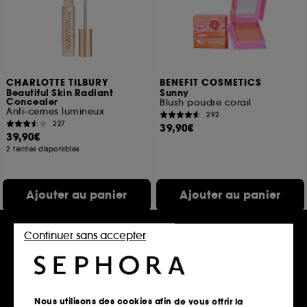
CHARLOTTE TILBURY
BENEFIT COSMETICS
Beautiful Skin Radiant
Sunny
Concealer
Blush poudre corail
Anti-cernes lumineux
292
227
39,90€
39,90€
2 teintes disponibles
Ajouter au panier
Ajouter au panier
Continuer sans accepter
Clean at Sephora
Nous utilisons des cookies afin de vous offrir la