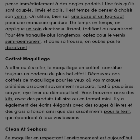
pense immédiatement à des ongles parfaits ! Une fois qu’ils
sont coupés, limés et polis, il est temps de penser à choisir
son
vernis
. On utilise, bien sûr,
une base et un top-coat
pour une manucure qui dure. De temps en temps, on
applique
un soin
durcisseur, lissant, fortifiant ou nourrissant.
Pour être tranquille plus longtemps, optez pour
le vernis
semi-permanent
. Et dans sa trousse, on oublie pas le
dissolvant
!
Coffret Maquillage
A offrir ou à s’offrir, le maquillage en coffret, constitue
toujours un cadeau du plus bel effet ! Découvrez nos
coffrets de maquillage pour les yeux
où vos marques
préférées associent savamment mascara, fard à paupières,
crayon, eye-liner ou démaquillant. Vous trouverez aussi des
kits
, avec des produits full-size ou en format mini. Il y a
également des écrins élégants avec des
rouges à lèvres
et
des gloss à foison ainsi que des assortiments
pour le teint
,
qui répondront à tous vos besoins.
Clean At Sephora
Se maquiller en respectant l’environnement est aujourd’hui