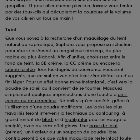
goupillon. Et pour aller encore plus loin, laissez-vous tenter
par des
faux-cils
qui décupleront la courbure et le volume
de vos cils en un tour de main !
Teint
Que vous soyez à la recherche d'un maquillage du teint
naturel ou sophistiqué, Sephora vous propose sa sélection
pour réussir aisément un magnifique makeup, du plus
rapide au plus élaboré. Afin d’unifier, choisissez entre le
fond de teint
, la
BB crème, la CC crème
ou encore la
crème teintée
. Tous les degrés de couvrance vous sont
suggérés, que ce soit en vue d’un teint zéro défaut ou d’un
fini léger. Pour un effet bonne mine instantané, c’est vers la
poudre de soleil
qu’il convient de se tourner. Masquez
simplement quelques imperfections d’une touche d’
anti-
cernes ou de correcteur
. Ne brillez qu’en société, grâce à
l’utilisation d’une
poudre matifiante
. Les looks les plus
travaillés feront intervenir la technique du
contouring
, à
grand renfort de
blush
et d’
highlighter
pour un visage re-
sculpté, avec ou sans effet glowy. Une
base de teint
(primer), un fixateur
ou un soupçon de
poudre libre
contribueront à ce que votre maquillage reste intact toute