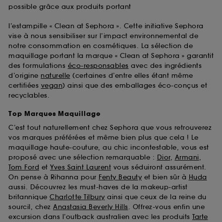
possible grâce aux produits portant
l’estampille « Clean at Sephora ». Cette initiative Sephora
vise à nous sensibiliser sur l’impact environnemental de
notre consommation en cosmétiques. La sélection de
maquillage portant la marque « Clean at Sephora » garantit
des formulations
éco-responsables
avec des ingrédients
d’origine
naturelle
(certaines d’entre elles étant même
certifiées
vegan
) ainsi que des emballages éco-conçus et
recyclables.
Top Marques Maquillage
C’est tout naturellement chez Sephora que vous retrouverez
vos marques préférées et même bien plus que cela ! Le
maquillage haute-couture, au chic incontestable, vous est
proposé avec une sélection remarquable :
Dior
,
Armani
,
Tom Ford
et
Yves Saint Laurent
vous séduiront assurément.
On pense à Rihanna pour
Fenty Beauty
et bien sûr à
Huda
aussi. Découvrez les must-haves de la makeup-artist
britannique
Charlotte Tilbury
ainsi que ceux de la reine du
sourcil, chez
Anastasia Beverly Hills
. Offrez-vous enfin une
excursion dans l’outback australien avec les produits
Tarte