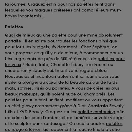
la journée. Craquez enfin pour nos
palettes teint
dans
lesquelles vos marques préférées ont compilé leurs must-
haves incontestés !
Palettes
Quoi de mieux qu’une
palette
pour une mine absolument
parfaite ! Il en existe pour toutes les fonctions ainsi que
pour tous les budgets, évidemment ! Chez Sephora, on
vous propose ce qu’il y a de mieux, à commencer par un
très large choix de près de 300 références de
palettes pour
les yeux
! Huda, Tarte, Charlotte Tilbury, Too Faced ou
encore Fenty Beauty subliment votre regard ébloui.
Nouveautés et incontournables sont ici réunis pour vous
inviter à plonger au cœur de la beauté autour de fards
mats, satinés, irisés ou pailletés. A vous de créer les plus
beaux makeups, qu’ils soient nude ou chamarrés. Les
palettes pour le teint
unifient, matifient ou vous apportent
un effet glowy notamment grâce à Dior, Anastasia Beverly
Hills et KVD Beauty. Craquez sur les
palette contouring
afin
de créer des jeux d’ombres et de lumières sur votre visage
et le sculpter, sans surdosage ! On oublie pas les
palettes
de rouge à lèvres
, qui apportent la touche finale à votre