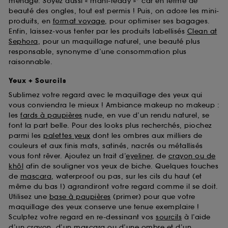
ménage. Soyez aussi « mani-ready »* car en terme de
beauté des ongles, tout est permis ! Puis, on adore les mini-
produits, en
format voyage
, pour optimiser ses bagages.
Enfin, laissez-vous tenter par les produits labellisés
Clean at
Sephora
, pour un maquillage naturel, une beauté plus
responsable, synonyme d’une consommation plus
raisonnable.
Yeux + Sourcils
Sublimez votre regard avec le maquillage des yeux qui
vous conviendra le mieux ! Ambiance makeup no makeup :
les
fards à paupières
nude, en vue d’un rendu naturel, se
font la part belle. Pour des looks plus recherchés, piochez
parmi les
palettes yeux
dont les ombres aux milliers de
couleurs et aux finis mats, satinés, nacrés ou métallisés
vous font rêver. Ajoutez un trait d’
eyeliner
, de
crayon ou de
khôl
afin de souligner vos yeux de biche. Quelques touches
de
mascara
, waterproof ou pas, sur les cils du haut (et
même du bas !) agrandiront votre regard comme il se doit.
Utilisez une
base à paupières
(primer) pour que votre
maquillage des yeux conserve une tenue exemplaire !
Sculptez votre regard en re-dessinant vos
sourcils
à l’aide
d’un crayon, d’un mascara ou d’une ombre et d’un