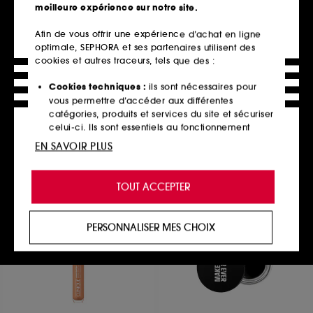
meilleure expérience sur notre site.
Afin de vous offrir une expérience d’achat en ligne
optimale, SEPHORA et ses partenaires utilisent des
M.A.C
ILIA
Strobe Beam Liquid Blush
Eye Stylus – Ombre à
cookies et autres traceurs, tels que des :
paupières crème longue
Blush liquide illuminateur
tenue
58
Cookies techniques :
ils sont nécessaires pour
127
29,00€
vous permettre d’accéder aux différentes
39,00€
10 teintes disponibles
catégories, produits et services du site et sécuriser
18 teintes disponibles
celui-ci. Ils sont essentiels au fonctionnement
technique du site et ne peuvent être désactivés.
EN SAVOIR PLUS
Ajouter au panier
Ajouter au panier
Cookies de personnalisation :
ils nous permettent
de vous offrir une expérience enrichie et
TOUT ACCEPTER
personnalisée en vous recommandant des
produits, des services et des contenus qui
Exclu
répondent au mieux à vos préférences, et de vous
PERSONNALISER MES CHOIX
proposer des offres promotionnelles adaptées à
votre profil.
Cookies réseaux sociaux et publicité :
ils sont
utilisés pour vous présenter du contenu susceptible
de vous plaire via des publicités, y compris sur des
sites tiers et sur les réseaux sociaux, sur la base