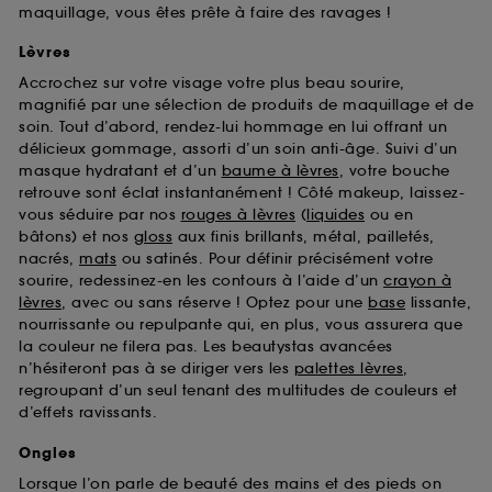
maquillage, vous êtes prête à faire des ravages !
Lèvres
Accrochez sur votre visage votre plus beau sourire,
magnifié par une sélection de produits de maquillage et de
soin. Tout d’abord, rendez-lui hommage en lui offrant un
délicieux gommage, assorti d’un soin anti-âge. Suivi d’un
masque hydratant et d’un
baume à lèvres
, votre bouche
retrouve sont éclat instantanément ! Côté makeup, laissez-
vous séduire par nos
rouges à lèvres
(
liquides
ou en
bâtons) et nos
gloss
aux finis brillants, métal, pailletés,
nacrés,
mats
ou satinés. Pour définir précisément votre
sourire, redessinez-en les contours à l’aide d’un
crayon à
lèvres
, avec ou sans réserve ! Optez pour une
base
lissante,
nourrissante ou repulpante qui, en plus, vous assurera que
la couleur ne filera pas. Les beautystas avancées
n’hésiteront pas à se diriger vers les
palettes lèvres
,
regroupant d’un seul tenant des multitudes de couleurs et
d’effets ravissants.
Ongles
Lorsque l’on parle de beauté des mains et des pieds on