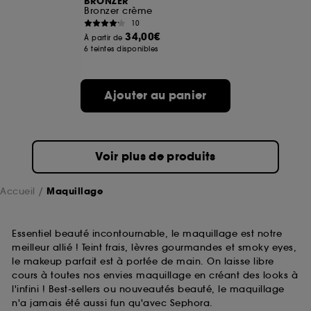
BRONZER
Bronzer crème
10
A l'exception des cookies techniques, le dépôt et la
34,00€
À partir de
lecture de ces traceurs requiert votre accord. Vous
6 teintes disponibles
pouvez personnaliser vos choix concernant le dépôt
de ces cookies grâce au bouton "personnaliser mes
choix" ci-dessous ou décider de "tout accepter".
Ajouter au panier
Sephora pourra associer les informations de
navigation collectées par ces Cookies, pour les
finalités acceptées, avec les données personnelles
collectées ou générées lors de votre activité en ligne
ou en magasin. Pour refuser tous les cookies, cliques
Voir plus de produits
sur "continuer sans accepter". Voous pouvez à tout
moment choisir de retirer votrte consentement. Si vous
souhaitez obtenir plus d'information sur les cookies
Accueil
Maquillage
utilisés,
cliquez
ici
.
Essentiel beauté incontournable, le maquillage est notre
meilleur allié ! Teint frais, lèvres gourmandes et smoky eyes,
le makeup parfait est à portée de main. On laisse libre
cours à toutes nos envies maquillage en créant des looks à
l'infini ! Best-sellers ou nouveautés beauté, le maquillage
n'a jamais été aussi fun qu'avec Sephora.