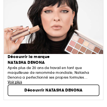
Découvrir la marque
NATASHA DENONA
Après plus de 20 ans de travail en tant que
maquilleuse de renommée mondiale, Natasha
Denona a perfectionné ses propres formules
d'ombres à paupières. Parce que les ombres à
Voir plus
paupières Natasha Denona sont toujours fabriqués à
Découvrir NATASHA DENONA
partir d'ingrédients riches...