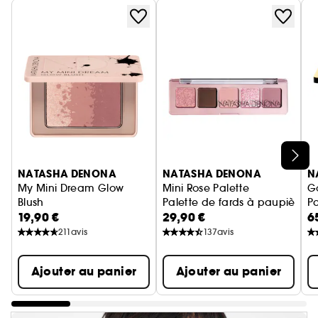
Ignorer le carrousel produits
NATASHA DENONA
NATASHA DENONA
N
My Mini Dream Glow
Mini Rose Palette
Go
Blush
Palette de fards à paupière
Pa
19,90 €
29,90 €
6
Palette de Blush et Enlumineurs
211
avis
137
avis
Ajouter au panier
Ajouter au panier