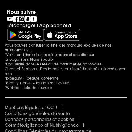
Nous suivre
Télécharger l’App Sephora
Vous pouvez consulter la liste des marques exclues de nos
Mentions additionnelles
promotions
ici.
*Voir conditions de nos offres promotionnelles sur
la page Bons Plans Beauté.
*Exclusivité dans le réseau de parfumeries nationales.
Clean at Sephora : Des formules aux ingrédients sélectionnés avec
soin
*k-beauty = beauté coréenne
*Beauty Trends = tendances beauté
*Wishlist = liste de souhaits
Mentions légales et CGU
Conditions générales de vente
Données personnelles et cookies
Cosmétovigilance et Nutrivigilance
Conditions Générales du programme de