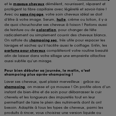
et le
masque cheveux
démêlent, nourrissent, réparent et
protègent la fibre capillaire avec légèreté et savoir-faire !
Avec ou
sans rinçage
, votre soin cheveux idéal se doit
d’être à votre image. Serum,
huile
, crème ou lotion, il y a
de quoi chouchouter ses cheveux à foison ! Parlons aussi
de teinture ou de
coloration
, pour changer de tête
radicalement ou simplement couvrir des cheveux blancs.
On raffole du
s
hampoing sec
, très utile pour espacer les
lavages et sachez qu’il facilite aussi le coiffage. Enfin, les
parfums pour cheveux
complèteront votre routine beauté
afin de laisser dans votre sillage une empreinte olfactive
aussi subtile qu’un mirage.
Pour bien débuter sa journée, le matin, c’est
shampoing plus après-shampoing !
Laver ses cheveux, quel plaisir merveilleux : grâce au
shampoing
, on masse et ça mousse ! On profite alors d’un
instant de bien-être et de soin pour débarrasser le cuir
chevelu et les longueurs des impuretés tout en leur
permettant de faire le plein des nutriments dont ils ont
besoin. Adaptés à tous les types de cheveux, parmi les
produits à rincer, vous choisirez une version liquide ou