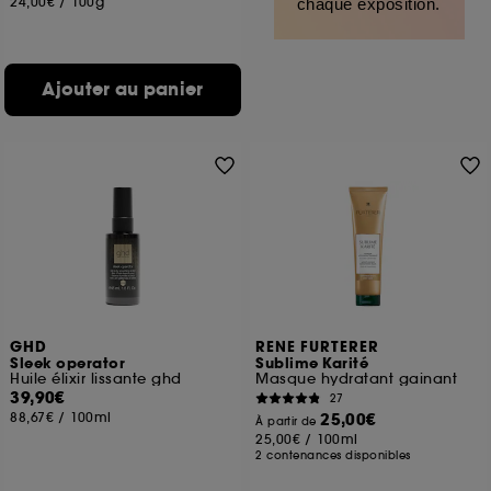
24,00€
/
100g
chaque exposition.
Ajouter au panier
GHD
RENE FURTERER
Sleek operator
Sublime Karité
Huile élixir lissante ghd
Masque hydratant gainant
39,90€
27
88,67€
/
100ml
25,00€
À partir de
25,00€
/
100ml
2 contenances disponibles