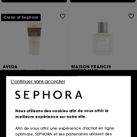
Clean at Sephora
AVEDA
MAISON FRANCIS
KURKDJIAN
Damage Remedy™
Aqua Universalis
Masque Réparateur Profond Cheveux Abîmés
Brume parfumante cheveux
Continuer sans accepter
36
80,00€
47,00€
114,29€
/
100ml
31,33€
/
100ml
Nous utilisons des cookies afin de vous offrir la
Ajouter au panier
Ajouter au panier
meilleure expérience sur notre site.
Afin de vous offrir une expérience d’achat en ligne
optimale, SEPHORA et ses partenaires utilisent des