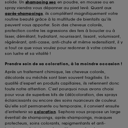
solide. Un
shampoing sec
en poudre, en mousse ou en
spray viendra vous dépanner au pied levé. Quant aux
après-shampoings
, ils complètent magnifiquement votre
routine beauté grâce à la multitude de bienfaits qu’ils
peuvent vous apporter. Soin des cheveux colorés,
protection contre les agressions des fers à boucler ou à
lisser, démêlant, hydratant, nourrissant, lissant, volumisant,
régénérant, anti-casse, anti-chute et même redensifiant, il y
a tout ce que vous voulez pour redonner à votre crinière
son lustre et sa vitalité !
Prendre soin de sa coloration, à la moindre occasion !
Après un traitement chimique, les cheveux colorés,
décolorés ou méchés sont bien souvent fragilisés. En
qualité d’expert en produits capillaires, ils retiennent donc
toute notre attention. C’est pourquoi nous avons choisi
pour vous de superbes kits de (dé)coloration, des sprays
éclaircissants ou encore des soins nuanceurs de couleur.
Qu’elle soit permanente ou temporaire, il convient ensuite
d’entretenir sa
coloration
. Sephora vous propose un large
éventail de shampoings, après-shampoings, masques
protecteurs, soins colorants, repigmentants et anti-