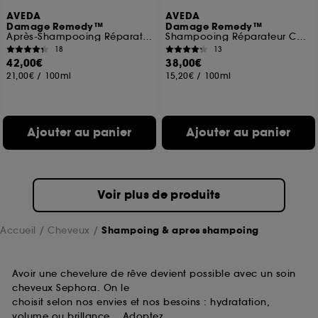
AVEDA
AVEDA
Damage Remedy™
Damage Remedy™
Après-Shampooing Réparateur Cheveux Abîmés
Shampooing Réparateur Cheveux Abîmés
18
13
42,00€
38,00€
21,00€
/
100ml
15,20€
/
100ml
Ajouter au panier
Ajouter au panier
Voir plus de produits
Accueil
Cheveux
Shampoing & apres shampoing
Avoir une chevelure de rêve devient possible avec un soin
cheveux Sephora. On le
choisit selon nos envies et nos besoins : hydratation,
volume ou brillance… Adoptez