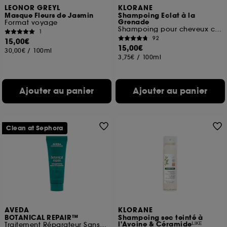
LEONOR GREYL
KLORANE
Masque Fleurs de Jasmin
Shampoing Eclat à la
Grenade
Format voyage
Shampoing pour cheveux colorés
1
92
15,00€
15,00€
30,00€
/
100ml
3,75€
/
100ml
Ajouter au panier
Ajouter au panier
Clean at Sephora
AVEDA
KLORANE
BOTANICAL REPAIR™
Shampoing sec teinté à
l'Avoine & Céramideᴸᴵᴷᴱ
Traitement Réparateur Sans Rinçage