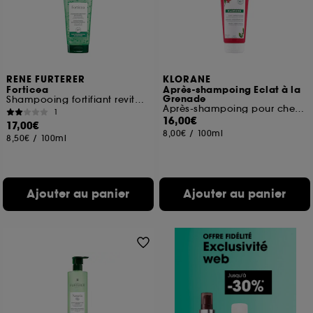
RENE FURTERER
KLORANE
Forticea
Après-shampoing Eclat à la
Grenade
Shampooing fortifiant revitalisant
Après-shampoing pour cheveux colorés
1
16,00€
17,00€
8,00€
/
100ml
8,50€
/
100ml
Ajouter au panier
Ajouter au panier