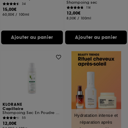
Shampoing sec
34
114
15,00€
12,00€
60,00€
/
100ml
8,00€
/
100ml
Ajouter au panier
Ajouter au panier
KLORANE
Capillaire
Shampoing Sec En Poudre Extra-Doux Au Lait d’Avoine Sans Gaz
Hydratation intense et
55
réparation après
12,00€