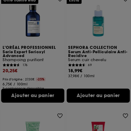
Offre fidélité web
Exclu
L'ORÉAL PROFESSIONNEL
SEPHORA COLLECTION
Serie Expert Serioxyl
Serum Anti-Pelliculaire Anti-
Advanced
Recidive
Shampoing purifiant
Serum cuir chevelu
176
69
20,25€
18,99€
37,98€
/
100ml
Prix d'origine : 27,00€
-25%
6,75€
/
100ml
2 contenances disponibles
Ajouter au panier
Ajouter au panier