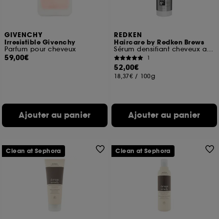
pouvez personnaliser vos choix concernant le dépôt
de ces cookies grâce au bouton "personnaliser mes
choix" ci-dessous ou décider de "tout accepter".
Sephora pourra associer les informations de
GIVENCHY
REDKEN
navigation collectées par ces Cookies, pour les
Irresistible Givenchy
Haircare by Redken Brews
finalités acceptées, avec les données personnelles
Parfum pour cheveux
Sérum densifiant cheveux affinés
59,00€
collectées ou générées lors de votre activité en ligne
1
52,00€
ou en magasin. Pour refuser tous les cookies, cliques
sur "continuer sans accepter". Voous pouvez à tout
18,37€
/
100g
moment choisir de retirer votrte consentement. Si vous
souhaitez obtenir plus d'information sur les cookies
utilisés,
cliquez
ici
.
Ajouter au panier
Ajouter au panier
Clean at Sephora
Clean at Sephora