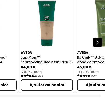
iquez
ici
ale.
AVEDA
AVEDA
ond-
Sap Moss™
Be Curly™ Adv
me
Shampooing Hydratant Non Alourdissant
Après-Shampooi
34,00 €
45,00 €
aratrice
17,00 € / 100ml
18,00 € / 100ml
25
avis
1
avis
nier
Ajouter au panier
Ajouter a