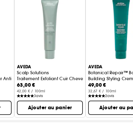
· Adoucit les cheveux et le cuir chevelu
· Sensation de fraîcheur instantanée
Pour découvrir nos partis-pris Clean at Sephora, cl
Vegan :
Des produits sans ingrédient d’origine anim
AVEDA
AVEDA
Scalp Solutions
Botanical Repair™ B
Anti-Frisottis
Traitement Exfoliant Cuir Chevelu
Building Styling Cre
63,00 €
49,00 €
Crème Coiffante Rép
42,00 € / 100ml
32,67 € / 100ml
3
avis
2
avis
r
Ajouter au panier
Ajouter au pa