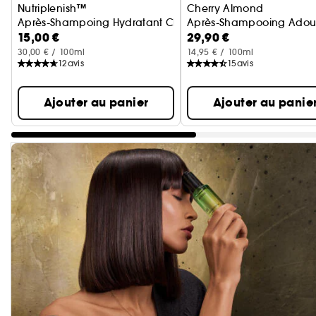
Nutriplenish™
Cherry Almond
Après-Shampoing Hydratant Cheveux Normaux A Epais
Après-Shampooing Adouc
15,00 €
29,90 €
30,00 € / 100ml
14,95 € / 100ml
12
avis
15
avis
Ajouter au panier
Ajouter au panie