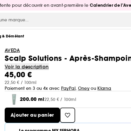
Calendrier de l'Av
attente pour découvrir en avant-première le
g & Démêlant
AVEDA
Scalp Solutions - Après-Shampoin
Voir la description
45,00 €
22,50 € / 100ml
Paiement en 3 ou 4x avec
PayPal
,
Oney
ou
Klarna
200.00 ml
22,50 € / 100ml
Ajouter au panier
Le programme MY SEPHORA