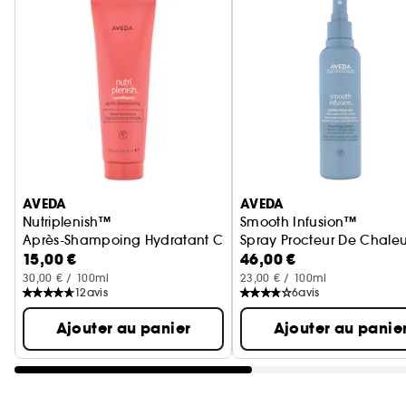
Ignorer le carrousel produits
AVEDA
AVEDA
Nutriplenish™
Smooth Infusion™
Après-Shampoing Hydratant Cheveux Normaux A Epais
Spray Procteur De Chaleur 
15,00 €
46,00 €
30,00 € / 100ml
23,00 € / 100ml
12
avis
6
avis
Ajouter au panier
Ajouter au panie