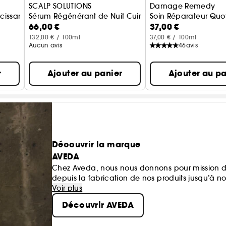
SCALP SOLUTIONS
Damage Remedy
issant
Sérum Régénérant de Nuit Cuir Chevelu
Soin Réparateur Quo
66,00 €
37,00 €
132,00 € / 100ml
37,00 € / 100ml
Aucun avis
46
avis
r
Ajouter au panier
Ajouter au pa
Découvrir la marque
AVEDA
Chez Aveda, nous nous donnons pour mission d
depuis la fabrication de nos produits jusqu’à n
nous en avons reçu.
Voir plus
Découvrir AVEDA