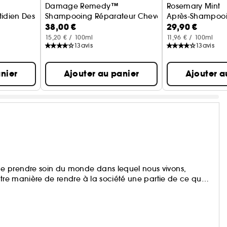
Damage Remedy™
Rosemary Mint
tidien Des Cheveux
Shampooing Réparateur Cheveux Abîmés
Après-Shampooin
38,00 €
29,90 €
15,20 € / 100ml
11,96 € / 100ml
13
avis
13
avis
nier
Ajouter au panier
Ajouter a
e prendre soin du monde dans lequel nous vivons,
otre manière de rendre à la société une partie de ce que