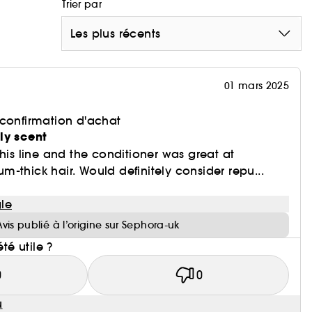
Trier par
Les plus récents
01 mars 2025
 confirmation d'achat
ly scent
this line and the conditioner was great at
-thick hair. Would definitely consider repu...
le
Avis publié à l’origine sur Sephora-uk
été utile ?
0
0
u