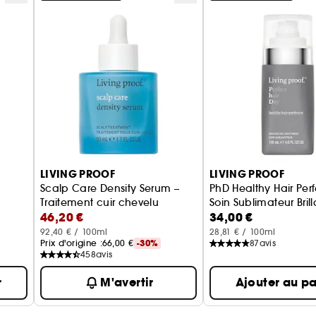
LIVING PROOF
LIVING PROOF
Scalp Care Density Serum –
PhD Healthy Hair Perf
Traitement cuir chevelu
Soin Sublimateur Bril
46,20 €
34,00 €
92,40 € / 100ml
28,81 € / 100ml
Prix d'origine :
66,00 €
-30%
87
avis
458
avis
r
M'avertir
Ajouter au pa