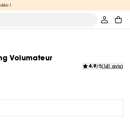
idéo !
ing Volumateur
4.9
/5
(141 avis)