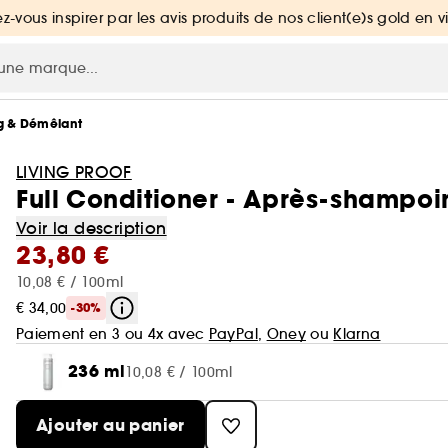
ez-vous inspirer par les avis produits de nos client(e)s gold en v
g & Démêlant
LIVING PROOF
Full Conditioner - Après-shampo
Voir la description
23,80 €
10,08 € / 100ml
€ 34,00
-30%
Paiement en 3 ou 4x avec
PayPal
,
Oney
ou
Klarna
236 ml
10,08 € / 100ml
Ajouter au panier