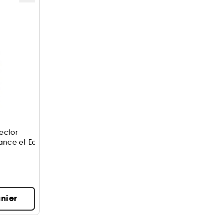
ector
lance et Eclat
nier