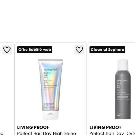
Offre fidélité web
Clean at Sephora
LIVING PROOF
LIVING PROOF
ed
Perfect Hair Day High-Shine
Perfect hair Day Dr