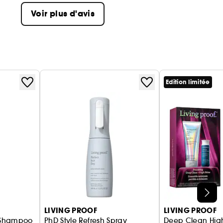
Voir plus d'avis
Edition limitée
LIVING PROOF
LIVING PROOF
y Shampoo
PhD Style Refresh Spray
Deep Clean Hig