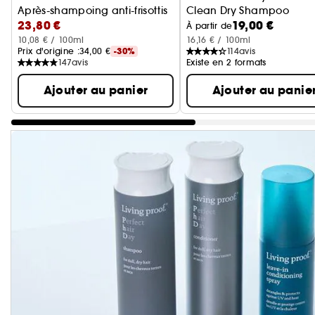
Après-shampoing anti-frisottis
Clean Dry Shampoo
23,80 €
19,00 €
shampoing sec ultime
À partir de
10,08 € / 100ml
16,16 € / 100ml
Prix d'origine :
34,00 €
-30%
114
avis
147
avis
Existe en 2 formats
Ajouter au panier
Ajouter au panie