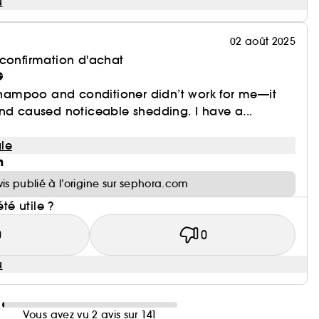
u
02 août 2025
 confirmation d'achat
G
 shampoo and conditioner didn’t work for me—it
nd caused noticeable shedding. I have a...
le
n
vis publié à l’origine sur sephora.com
été utile ?
0
0
u
Vous avez vu 2 avis sur 141