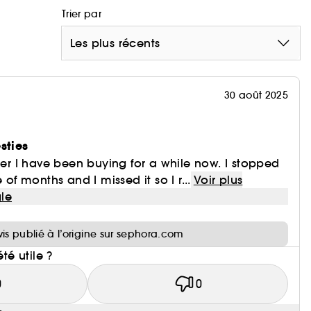
Trier par
Les plus récents
30 août 2025
sties
oner I have been buying for a while now. I stopped
 of months and I missed it so I r...
Voir plus
le
i
vis publié à l’origine sur sephora.com
été utile ?
0
0