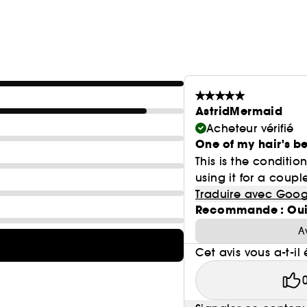
AstridMermaid
Acheteur vérifié
One of my hair's be
This is the conditi
using it for a couple
Traduire avec Goog
Recommande : Ou
A
Cet avis vous a-t-il 