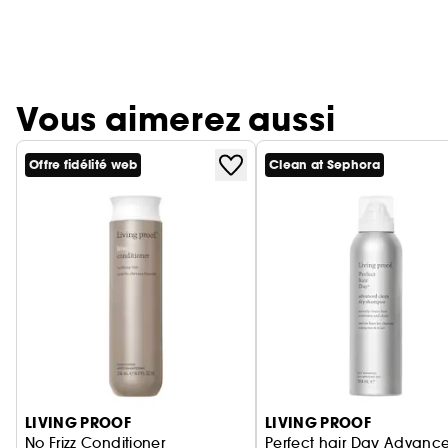
Vous aimerez aussi
Offre fidélité web
Clean at Sephora
Ignorer le carrousel produits
LIVING PROOF
LIVING PROOF
No Frizz Conditioner
Perfect hair Day Advanc