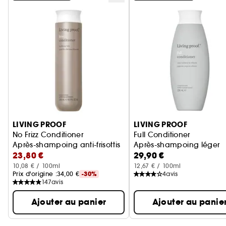
Ignorer le carrousel produits
LIVING PROOF
LIVING PROOF
No Frizz Conditioner
Full Conditioner
Après-shampoing anti-frisottis
Après-shampoing léger
23,80 €
29,90 €
10,08 € / 100ml
12,67 € / 100ml
Prix d'origine :
34,00 €
-30%
4
avis
147
avis
Ajouter au panier
Ajouter au panie