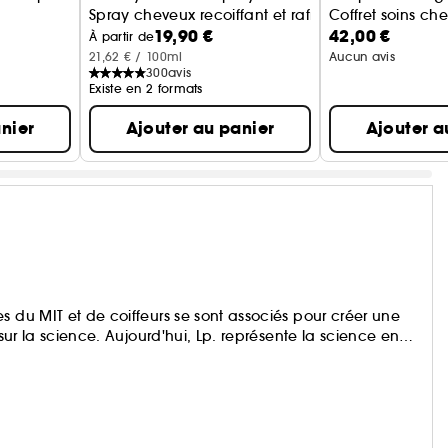
Spray cheveux recoiffant et rafraichissant
Coffret soins ch
19,90 €
42,00 €
À partir de
21,62 € / 100ml
Aucun avis
300
avis
Existe en 2 formats
nier
Ajouter au panier
Ajouter a
s du MIT et de coiffeurs se sont associés pour créer une
 sur la science. Aujourd'hui, Lp. représente la science en
scientifique et nous offrons des résultats inédits à tous