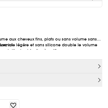
ume aux cheveux fins, plats ou sans volume sans
 formule légère et sans silicone double le volume
iquez
ici
, brillants et faciles à coiffer.
ale.
ion.