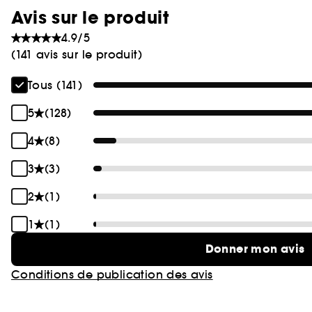
Avis sur le produit
4.9/5
(141 avis sur le produit)
Tous (141)
5
(128)
4
(8)
3
(3)
2
(1)
1
(1)
Donner mon avis
Conditions de publication des avis