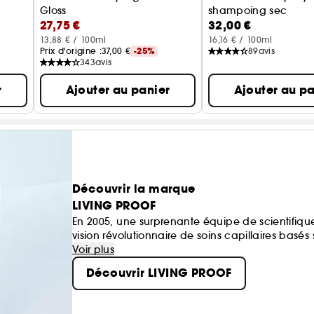
Gloss
shampoing sec
27,75 €
32,00 €
soin brillance et douceur sous la douche
13,88 € / 100ml
16,16 € / 100ml
Prix d'origine :
37,00 €
-25%
89
avis
343
avis
r
Ajouter au panier
Ajouter au pa
Découvrir la marque
LIVING PROOF
En 2005, une surprenante équipe de scientifique
vision révolutionnaire de soins capillaires basés
action : nous sommes à la pointe de l'innovation 
Voir plus
les types de cheveux.
Découvrir LIVING PROOF