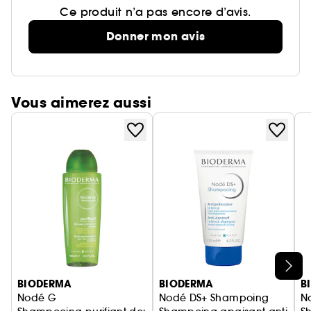
Ce produit n’a pas encore d’avis.
Donner mon avis
Vous aimerez aussi
Ignorer le carrousel produits
BIODERMA
BIODERMA
B
Nodé G
Nodé DS+ Shampoing
N