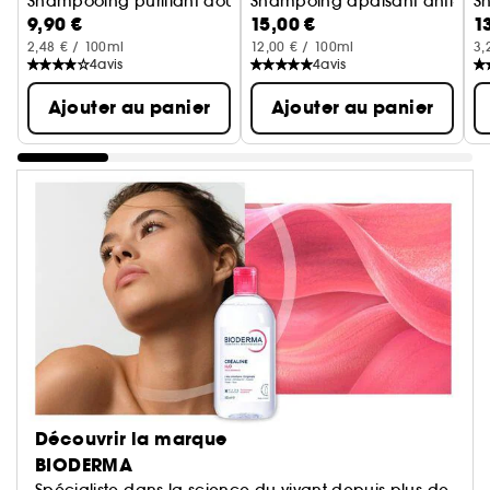
Shampooing purifiant doux cuir chevelu à tendance gras
Shampoing apaisant anti-pelli
Sh
9,90 €
15,00 €
1
2,48 € / 100ml
12,00 € / 100ml
3,
4
avis
4
avis
Ajouter au panier
Ajouter au panier
Découvrir la marque
BIODERMA
Spécialiste dans la science du vivant depuis plus de