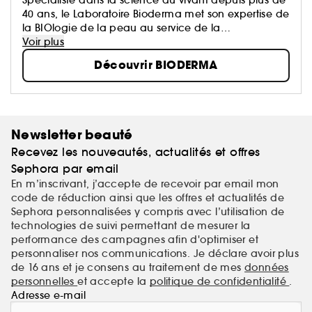
40 ans, le Laboratoire Bioderma met son expertise de
la BIOlogie de la peau au service de la
DERMatologie, afin de vous proposer des produits
Voir plus
qui prennent soin de tous les types de peaux, et à
Découvrir BIODERMA
tout âge.
Newsletter beauté
Recevez les nouveautés, actualités et offres
Sephora par email
En m’inscrivant, j’accepte de recevoir par email mon
code de réduction ainsi que les offres et actualités de
Sephora personnalisées y compris avec l’utilisation de
technologies de suivi permettant de mesurer la
performance des campagnes afin d'optimiser et
personnaliser nos communications. Je déclare avoir plus
de 16 ans et je consens au traitement de mes
données
personnelles
et accepte la
politique de confidentialité
.
Adresse e-mail