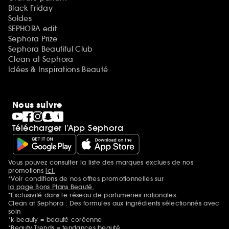
Black Friday
Soldes
SEPHORA edit
Sephora Prize
Sephora Beautiful Club
Clean at Sephora
Idées & Inspirations Beauté
Nous suivre
Télécharger l’App Sephora
Vous pouvez consulter la liste des marques exclues de nos
Mentions additionnelles
promotions
ici.
*Voir conditions de nos offres promotionnelles sur
la page Bons Plans Beauté.
*Exclusivité dans le réseau de parfumeries nationales.
Clean at Sephora : Des formules aux ingrédients sélectionnés avec
soin
*k-beauty = beauté coréenne
*Beauty Trends = tendances beauté