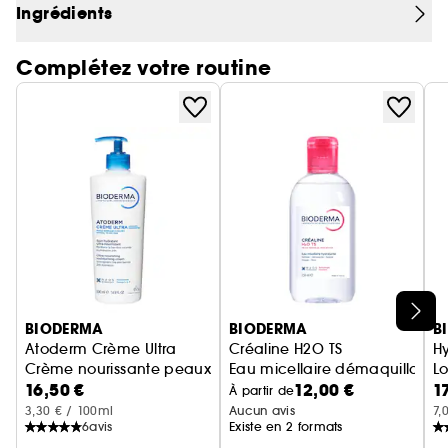
Ingrédients
maquillage, particules de pollution et impuretés.
Purifiante et respectueuse de la peau, cette eau
Complétez votre routine
micellaire laissera votre peau saine et apaisée.
Le port du masque a entraîné pour beaucoup
l'apparition de boutons. Ce produit nettoyant
visage est formulé pour purifier et équilibrer la
peau. Vous pouvez donc utiliser Créaline H2O
pour atténuer les boutons de masque.
Ce produit est formulé et fabriqué en France.
Cette eau micellaire haute tolérance convient
aux peaux sensibles, normales à mixtes.
Ignorer le carrousel produits
BIODERMA
BIODERMA
B
Atoderm Crème Ultra
Créaline H2O TS
H
Crème nourissante peaux sensibles normales à sèches
Eau micellaire démaquillante
Lo
16,50 €
12,00 €
1
À partir de
3,30 € / 100ml
Aucun avis
7,
6
avis
Existe en 2 formats