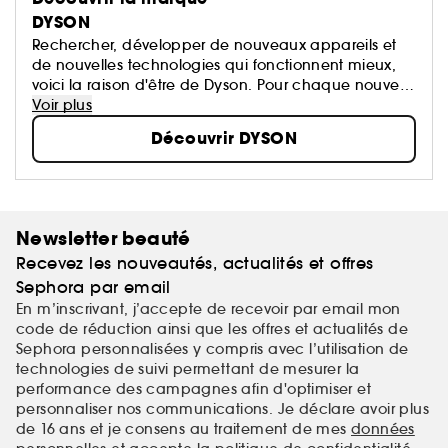
DYSON
Rechercher, développer de nouveaux appareils et
de nouvelles technologies qui fonctionnent mieux,
voici la raison d'être de Dyson. Pour chaque nouvelle
technologie, les ingénieurs Dyson se remettent
Voir plus
toujours en question dans le but d'améliorer l'existant
Découvrir DYSON
et de développer de nouvelles inventions.
Newsletter beauté
Recevez les nouveautés, actualités et offres
Sephora par email
En m’inscrivant, j’accepte de recevoir par email mon
code de réduction ainsi que les offres et actualités de
Sephora personnalisées y compris avec l’utilisation de
technologies de suivi permettant de mesurer la
performance des campagnes afin d'optimiser et
personnaliser nos communications. Je déclare avoir plus
de 16 ans et je consens au traitement de mes
données