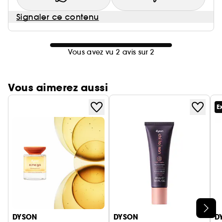
Signaler ce contenu
Vous avez vu 2 avis sur 2
Vous aimerez aussi
E
Ignorer le carrousel produits
DYSON
DYSON
D