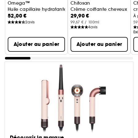
Omega™
Chitosan
C
Huile capillaire hydratante
Crème coiffante cheveux bouclé
cr
52,00 €
29,90 €
À 
2
avis
99,67 € / 100ml
59
4
avis
Ex
Ajouter au panier
Ajouter au panier
Découvrir la marque