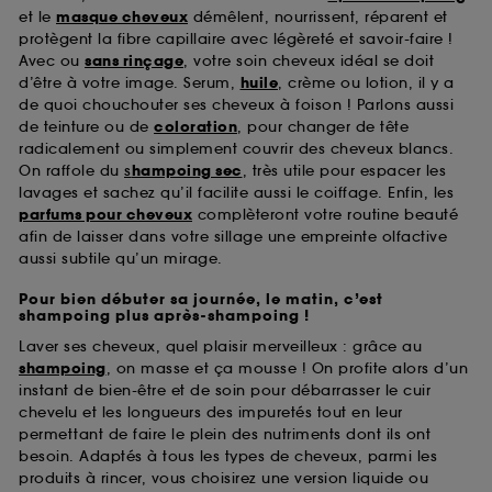
et le
masque cheveux
démêlent, nourrissent, réparent et
protègent la fibre capillaire avec légèreté et savoir-faire !
Avec ou
sans rinçage
, votre soin cheveux idéal se doit
d’être à votre image. Serum,
huile
, crème ou lotion, il y a
de quoi chouchouter ses cheveux à foison ! Parlons aussi
de teinture ou de
coloration
, pour changer de tête
radicalement ou simplement couvrir des cheveux blancs.
On raffole du
s
hampoing sec
, très utile pour espacer les
lavages et sachez qu’il facilite aussi le coiffage. Enfin, les
parfums pour cheveux
complèteront votre routine beauté
afin de laisser dans votre sillage une empreinte olfactive
aussi subtile qu’un mirage.
Pour bien débuter sa journée, le matin, c’est
shampoing plus après-shampoing !
Laver ses cheveux, quel plaisir merveilleux : grâce au
shampoing
, on masse et ça mousse ! On profite alors d’un
instant de bien-être et de soin pour débarrasser le cuir
chevelu et les longueurs des impuretés tout en leur
permettant de faire le plein des nutriments dont ils ont
besoin. Adaptés à tous les types de cheveux, parmi les
produits à rincer, vous choisirez une version liquide ou