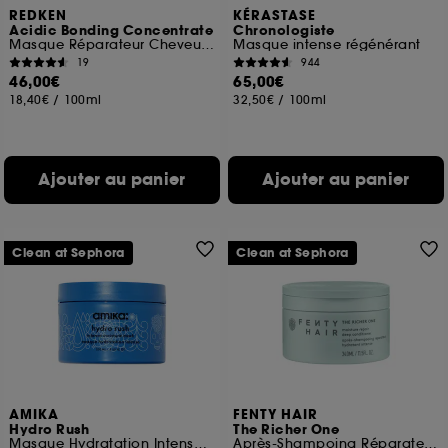
REDKEN
KÉRASTASE
Acidic Bonding Concentrate
Chronologiste
Masque Réparateur Cheveux 5min
Masque intense régénérant
19
944
46,00€
65,00€
18,40€
/
100ml
32,50€
/
100ml
Ajouter au panier
Ajouter au panier
Clean at Sephora
Clean at Sephora
AMIKA
FENTY HAIR
Hydro Rush
The Richer One
Masque Hydratation Intense à l'Acide Hyaluronique
Après-Shampoing Réparateur Hydratant Intensif