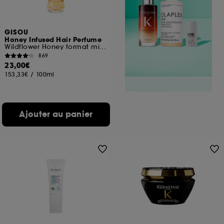
GISOU
Honey Infused Hair Perfume
Wildflower Honey format mini/voyage
869
23,00€
153,33€
/
100ml
Ajouter au panier