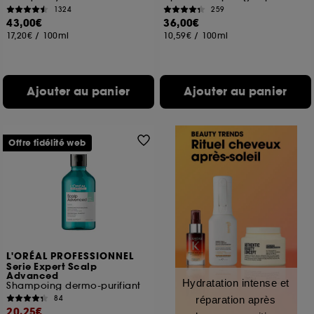
1324
259
43,00€
36,00€
17,20€
/
100ml
10,59€
/
100ml
Ajouter au panier
Ajouter au panier
Offre fidélité web
L'ORÉAL PROFESSIONNEL
Serie Expert Scalp
Advanced
Hydratation intense et
Shampoing dermo-purifiant
84
réparation après
20,25€