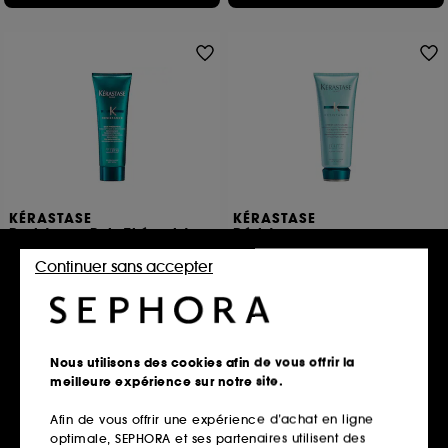
KÉRASTASE
KÉRASTASE
Resistance Bain Thérapiste
Résistance
Shampoing réparateur pour cheveux très abîmés
Ciment anti-usure Force Architecte 200ml
Continuer sans accepter
202
368
34,00€
43,00€
13,60€
/
100ml
21,50€
/
100ml
Nous utilisons des cookies afin de vous offrir la
Ajouter au panier
Ajouter au panier
meilleure expérience sur notre site.
Afin de vous offrir une expérience d’achat en ligne
optimale, SEPHORA et ses partenaires utilisent des