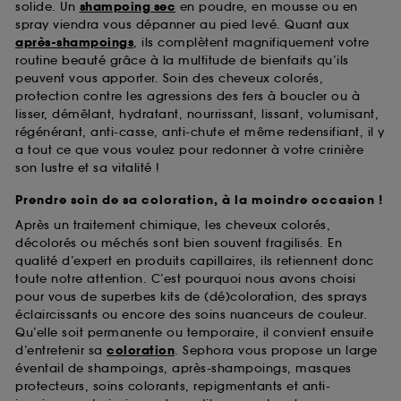
solide. Un
shampoing sec
en poudre, en mousse ou en
spray viendra vous dépanner au pied levé. Quant aux
après-shampoings
, ils complètent magnifiquement votre
routine beauté grâce à la multitude de bienfaits qu’ils
peuvent vous apporter. Soin des cheveux colorés,
protection contre les agressions des fers à boucler ou à
lisser, démêlant, hydratant, nourrissant, lissant, volumisant,
régénérant, anti-casse, anti-chute et même redensifiant, il y
a tout ce que vous voulez pour redonner à votre crinière
son lustre et sa vitalité !
Prendre soin de sa coloration, à la moindre occasion !
Après un traitement chimique, les cheveux colorés,
décolorés ou méchés sont bien souvent fragilisés. En
qualité d’expert en produits capillaires, ils retiennent donc
toute notre attention. C’est pourquoi nous avons choisi
pour vous de superbes kits de (dé)coloration, des sprays
éclaircissants ou encore des soins nuanceurs de couleur.
Qu’elle soit permanente ou temporaire, il convient ensuite
d’entretenir sa
coloration
. Sephora vous propose un large
éventail de shampoings, après-shampoings, masques
protecteurs, soins colorants, repigmentants et anti-