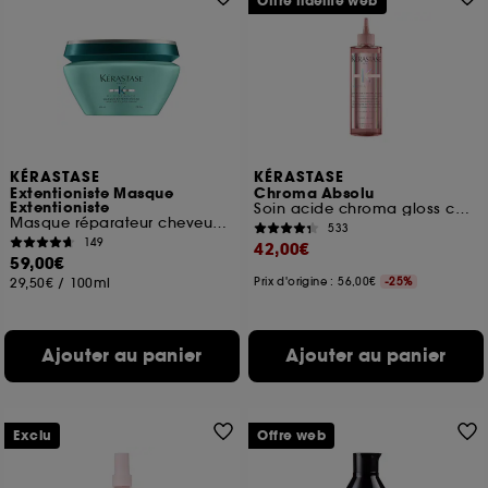
Offre fidélité web
KÉRASTASE
KÉRASTASE
Extentioniste Masque
Chroma Absolu
Extentioniste
Soin acide chroma gloss cheveux colorés
Masque réparateur cheveux longs
533
149
42,00€
59,00€
29,50€
/
100ml
Prix d'origine : 56,00€
-25%
Ajouter au panier
Ajouter au panier
Exclu
Offre web