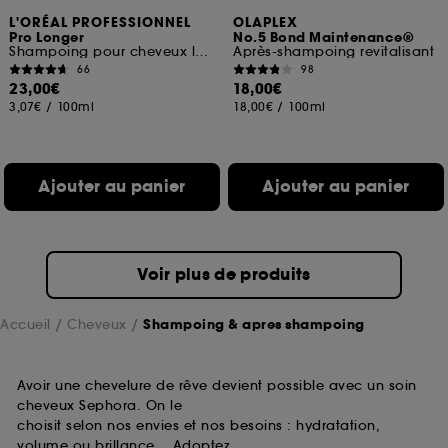
L'ORÉAL PROFESSIONNEL
OLAPLEX
Pro Longer
No.5 Bond Maintenance®
Shampoing pour cheveux longs aux pointes afffinées
Après-shampoing revitalisant
66
98
23,00€
18,00€
3,07€
/
100ml
18,00€
/
100ml
Ajouter au panier
Ajouter au panier
Voir plus de produits
Accueil
Cheveux
Shampoing & apres shampoing
Avoir une chevelure de rêve devient possible avec un soin
cheveux Sephora. On le
choisit selon nos envies et nos besoins : hydratation,
volume ou brillance… Adoptez