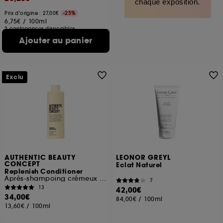
chaque exposition.
Prix d'origine : 27,00€
-25%
6,75€
/
100ml
2 contenances disponibles
Ajouter au panier
Exclu
AUTHENTIC BEAUTY
LEONOR GREYL
CONCEPT
Eclat Naturel
Replenish Conditioner
Après-shampoing crémeux réparateur pour cheveux fragiles
7
13
42,00€
34,00€
84,00€
/
100ml
13,60€
/
100ml