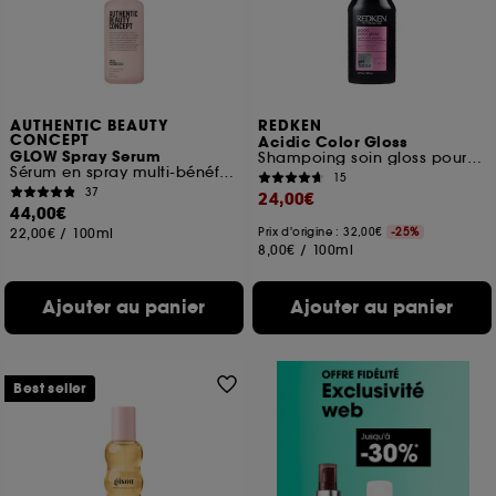
AUTHENTIC BEAUTY
REDKEN
CONCEPT
Acidic Color Gloss
GLOW Spray Serum
Shampoing soin gloss pour cheveux colorés et/ ou méchés
Sérum en spray multi-bénéfices et brillance
15
37
24,00€
44,00€
22,00€
/
100ml
Prix d'origine : 32,00€
-25%
8,00€
/
100ml
Ajouter au panier
Ajouter au panier
Best seller