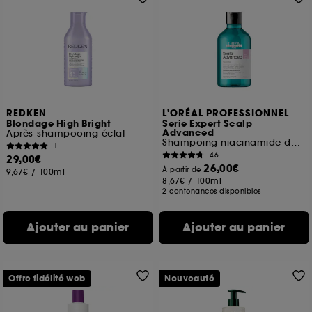
REDKEN
L'ORÉAL PROFESSIONNEL
Blondage High Bright
Serie Expert Scalp
Advanced
Après-shampooing éclat
Shampoing niacinamide dermo-régulateur apaisant
1
46
29,00€
26,00€
À partir de
9,67€
/
100ml
8,67€
/
100ml
2 contenances disponibles
Ajouter au panier
Ajouter au panier
Offre fidélité web
Nouveauté