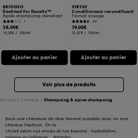
BRIOGEO
VIRTUE
Destined For Density™
Conditionneur reconstituant
Après-shampoing densifiant
Format voyage
1
24
38,00€
19,00€
16,10€
/
100ml
31,67€
/
100ml
Ajouter au panier
Ajouter au panier
Voir plus de produits
Accueil
Cheveux
Shampoing & apres shampoing
Avoir une chevelure de rêve devient possible avec un soin
cheveux Sephora. On le
choisit selon nos envies et nos besoins : hydratation,
volume ou brillance… Adoptez