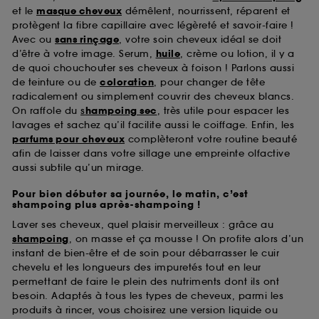
et le
masque cheveux
démêlent, nourrissent, réparent et
protègent la fibre capillaire avec légèreté et savoir-faire !
Avec ou
sans rinçage
, votre soin cheveux idéal se doit
d’être à votre image. Serum,
huile
, crème ou lotion, il y a
de quoi chouchouter ses cheveux à foison ! Parlons aussi
de teinture ou de
coloration
, pour changer de tête
radicalement ou simplement couvrir des cheveux blancs.
On raffole du
s
hampoing sec
, très utile pour espacer les
lavages et sachez qu’il facilite aussi le coiffage. Enfin, les
parfums pour cheveux
complèteront votre routine beauté
afin de laisser dans votre sillage une empreinte olfactive
aussi subtile qu’un mirage.
Pour bien débuter sa journée, le matin, c’est
shampoing plus après-shampoing !
Laver ses cheveux, quel plaisir merveilleux : grâce au
shampoing
, on masse et ça mousse ! On profite alors d’un
instant de bien-être et de soin pour débarrasser le cuir
chevelu et les longueurs des impuretés tout en leur
permettant de faire le plein des nutriments dont ils ont
besoin. Adaptés à tous les types de cheveux, parmi les
produits à rincer, vous choisirez une version liquide ou