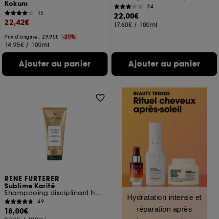
Kokum
24
15
22,00€
22,42€
17,60€
/
100ml
Prix d'origine : 29,90€
-25%
14,95€
/
100ml
Ajouter au panier
Ajouter au panier
RENE FURTERER
Sublime Karité
Shampooing disciplinant hydratant
Hydratation intense et
49
réparation après
18,00€