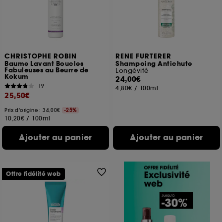
CHRISTOPHE ROBIN
RENE FURTERER
Baume Lavant Boucles
Shampoing Antichute
Fabuleuses au Beurre de
Longévité
Kokum
24,00€
19
4,80€
/
100ml
25,50€
Prix d'origine : 34,00€
-25%
10,20€
/
100ml
Ajouter au panier
Ajouter au panier
Offre fidélité web