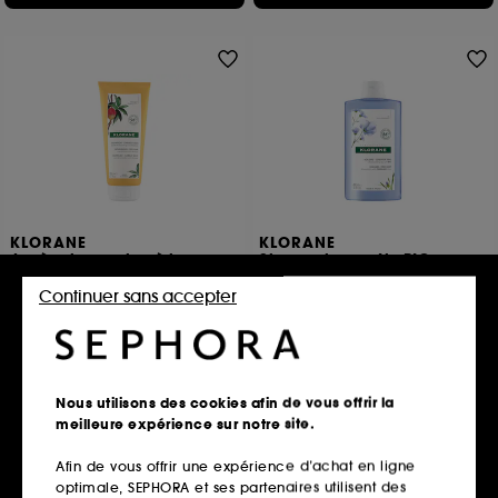
KLORANE
KLORANE
Après-shampoing à la
Shampoing au Lin BIO
Mangue
Shampoing Volume Cheveux fins
Nutrition pour Cheveux secs
Continuer sans accepter
2
99
15,00€
15,00€
3,75€
/
100ml
7,50€
/
100ml
Nous utilisons des cookies afin de vous offrir la
Ajouter au panier
Ajouter au panier
meilleure expérience sur notre site.
Afin de vous offrir une expérience d’achat en ligne
optimale, SEPHORA et ses partenaires utilisent des