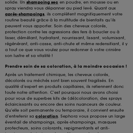
solide. Un
shampoing sec
en poudre, en mousse ou en
spray viendra vous dépanner au pied levé. Quant aux
après-shampoings
, ils complètent magnifiquement votre
routine beauté grâce à la multitude de bienfaits qu’ils
peuvent vous apporter. Soin des cheveux colorés,
protection contre les agressions des fers à boucler ou à
lisser, démêlant, hydratant, nourrissant, lissant, volumisant,
régénérant, anti-casse, anti-chute et même redensifiant, il y
a tout ce que vous voulez pour redonner à votre crinière
son lustre et sa vitalité !
Prendre soin de sa coloration, à la moindre occasion !
Après un traitement chimique, les cheveux colorés,
décolorés ou méchés sont bien souvent fragilisés. En
qualité d’expert en produits capillaires, ils retiennent donc
toute notre attention. C’est pourquoi nous avons choisi
pour vous de superbes kits de (dé)coloration, des sprays
éclaircissants ou encore des soins nuanceurs de couleur.
Qu’elle soit permanente ou temporaire, il convient ensuite
d’entretenir sa
coloration
. Sephora vous propose un large
éventail de shampoings, après-shampoings, masques
protecteurs, soins colorants, repigmentants et anti-