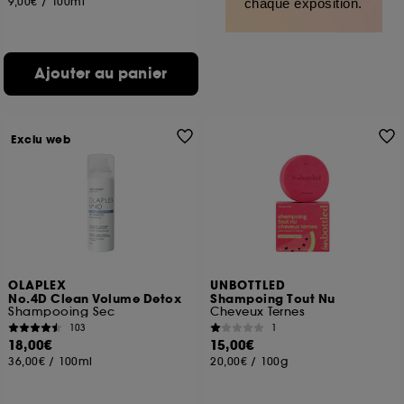
9,00€
/
100ml
chaque exposition.
Ajouter au panier
Exclu web
OLAPLEX
UNBOTTLED
No.4D Clean Volume Detox
Shampoing Tout Nu
Shampooing Sec
Cheveux Ternes
103
1
18,00€
15,00€
36,00€
/
100ml
20,00€
/
100g