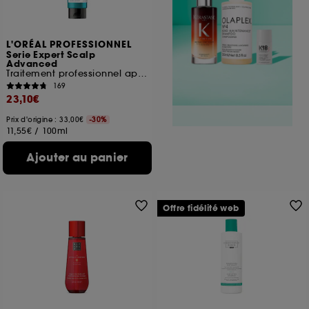
L'ORÉAL PROFESSIONNEL
Serie Expert Scalp
Advanced
Traitement professionnel apaisant intense
169
23,10€
Prix d'origine : 33,00€
-30%
11,55€
/
100ml
Ajouter au panier
Offre fidélité web