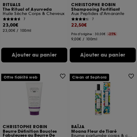
RITUALS
CHRISTOPHE ROBIN
The Ritual of Ayurveda
Shampooing Fortifiant
Huile Sèche Corps & Cheveux
Aux Peptides d'Amarante
7
7
23,00€
22,50€
23,00€
/
100ml
Prix d'origine : 30,00€
-25%
9,00€
/
100ml
Ajouter au panier
Ajouter au panier
Offre fidélité web
Clean at Sephora
CHRISTOPHE ROBIN
BAÏJA
Beurre Définition Boucles
Moana Fleur de Tiaré
Fabuleuses au Beurre De
Brume parfumée corps & cheveux