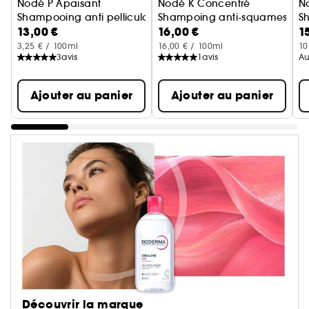
Nodé P Apaisant
Nodé K Concentré
N
Shampooing anti pelliculaire cuir chevelu sensible
Shampoing anti-squames pour c
S
13,00 €
16,00 €
1
3,25 € / 100ml
16,00 € / 100ml
10
3
avis
1
avis
Au
Ajouter au panier
Ajouter au panier
Découvrir la marque