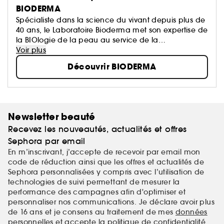
BIODERMA
Spécialiste dans la science du vivant depuis plus de
40 ans, le Laboratoire Bioderma met son expertise de
la BIOlogie de la peau au service de la
DERMatologie, afin de vous proposer des produits
Voir plus
qui prennent soin de tous les types de peaux, et à
Découvrir BIODERMA
tout âge.
Newsletter beauté
Recevez les nouveautés, actualités et offres
Sephora par email
En m’inscrivant, j’accepte de recevoir par email mon
code de réduction ainsi que les offres et actualités de
Sephora personnalisées y compris avec l’utilisation de
technologies de suivi permettant de mesurer la
performance des campagnes afin d'optimiser et
personnaliser nos communications. Je déclare avoir plus
de 16 ans et je consens au traitement de mes
données
personnelles
et accepte la
politique de confidentialité
.