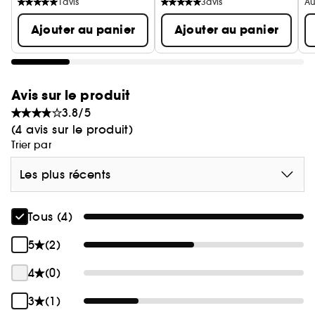
1
avis
3
avis
Au
Ajouter au panier
Ajouter au panier
Avis sur le produit
3.8/5
(4 avis sur le produit)
Trier par
Les plus récents
Tous (4)
5
(2)
4
(0)
3
(1)