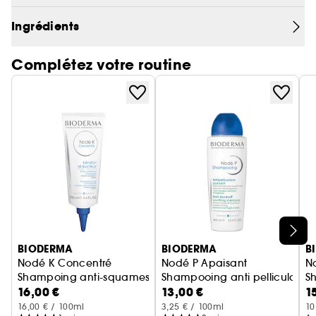
assainit le cuir chevelu et retarde le regraissage
Ingrédients
grâce au gluconate de zinc. Les cheveux
retrouvent légèreté et souplesse.
Complétez votre routine
Ignorer le carrousel produits
BIODERMA
BIODERMA
B
Nodé K Concentré
Nodé P Apaisant
N
Shampoing anti-squames pour cuir chevelu irrité
Shampooing anti pelliculaire c
S
16,00 €
13,00 €
1
16,00 € / 100ml
3,25 € / 100ml
10