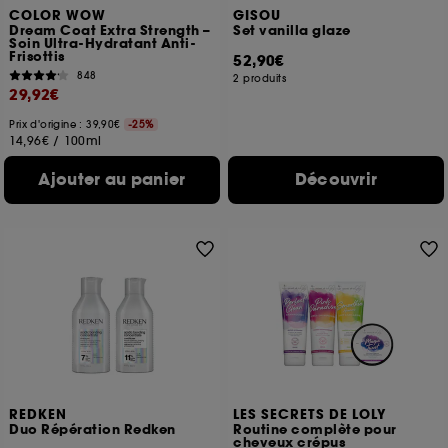
COLOR WOW
GISOU
Dream Coat Extra Strength –
Set vanilla glaze
Soin Ultra-Hydratant Anti-
Frisottis
52,90€
848
2 produits
29,92€
Prix d'origine : 39,90€
-25%
14,96€
/
100ml
Ajouter au panier
Découvrir
REDKEN
LES SECRETS DE LOLY
Duo Répération Redken
Routine complète pour
cheveux crépus