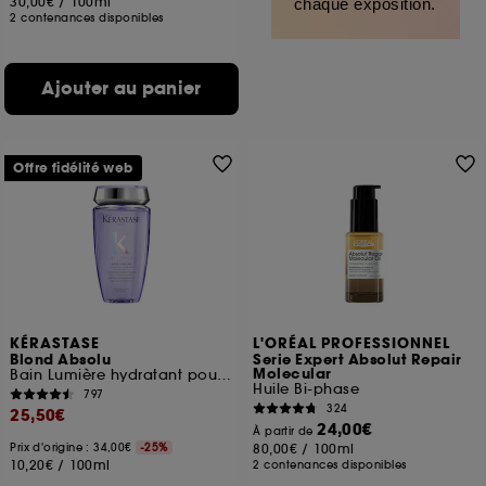
30,00€
/
100ml
chaque exposition.
2 contenances disponibles
Ajouter au panier
Offre fidélité web
KÉRASTASE
L'ORÉAL PROFESSIONNEL
Blond Absolu
Serie Expert Absolut Repair
Molecular
Bain Lumière hydratant pour cheveux blonds, décolorés ou méchés
Huile Bi-phase
797
324
25,50€
24,00€
À partir de
Prix d'origine : 34,00€
-25%
80,00€
/
100ml
10,20€
/
100ml
2 contenances disponibles