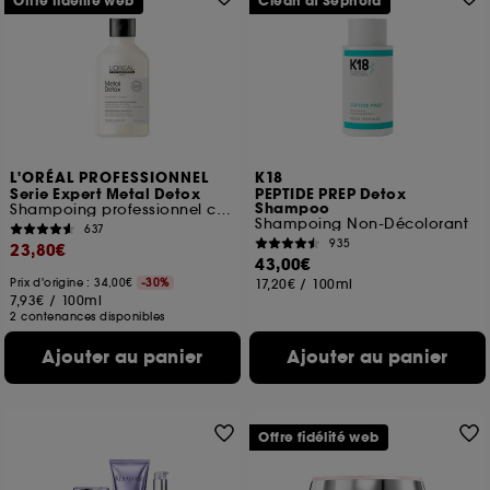
Offre fidélité web
Clean at Sephora
L'ORÉAL PROFESSIONNEL
K18
Serie Expert Metal Detox
PEPTIDE PREP Detox
Shampoo
Shampoing professionnel crème lavante anti-metal
Shampoing Non-Décolorant
637
935
23,80€
43,00€
Prix d'origine : 34,00€
-30%
17,20€
/
100ml
7,93€
/
100ml
2 contenances disponibles
Ajouter au panier
Ajouter au panier
Offre fidélité web