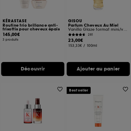
pouvez personnaliser vos choix concernant le dépôt
de ces cookies grâce au bouton "personnaliser mes
choix" ci-dessous ou décider de "tout accepter".
Sephora pourra associer les informations de
KÉRASTASE
GISOU
navigation collectées par ces Cookies, pour les
Routine trio brillance anti-
Parfum Cheveux Au Miel
finalités acceptées, avec les données personnelles
frisottis pour cheveux épais
Vanilla Glaze format mini/voyage
145,00€
collectées ou générées lors de votre activité en ligne
281
23,00€
ou en magasin. Pour refuser tous les cookies, cliques
3 produits
sur "continuer sans accepter". Voous pouvez à tout
153,33€
/
100ml
moment choisir de retirer votrte consentement. Si vous
souhaitez obtenir plus d'information sur les cookies
utilisés,
cliquez
ici
.
Découvrir
Ajouter au panier
Best seller