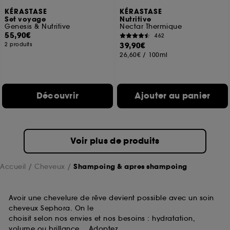
KÉRASTASE
KÉRASTASE
Set voyage
Nutritive
Genesis & Nutritive
Nectar Thermique
55,90€
462
39,90€
2 produits
26,60€
/
100ml
Découvrir
Ajouter au panier
Voir plus de produits
Accueil
Cheveux
Shampoing & apres shampoing
Avoir une chevelure de rêve devient possible avec un soin
cheveux Sephora. On le
choisit selon nos envies et nos besoins : hydratation,
volume ou brillance… Adoptez