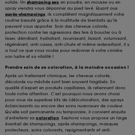
solide. Un
shampoing sec
en poudre, en mousse ou en
spray viendra vous dépanner au pied levé. Quant aux
après-shampoings
, ils complètent magnifiquement votre
routine beauté grâce à la multitude de bienfaits qu’ils
peuvent vous apporter. Soin des cheveux colorés,
protection contre les agressions des fers à boucler ou à
lisser, démêlant, hydratant, nourrissant, lissant, volumisant,
régénérant, anti-casse, anti-chute et même redensifiant, il y
a tout ce que vous voulez pour redonner à votre crinière
son lustre et sa vitalité !
Prendre soin de sa coloration, à la moindre occasion !
Après un traitement chimique, les cheveux colorés,
décolorés ou méchés sont bien souvent fragilisés. En
qualité d’expert en produits capillaires, ils retiennent donc
toute notre attention. C’est pourquoi nous avons choisi
pour vous de superbes kits de (dé)coloration, des sprays
éclaircissants ou encore des soins nuanceurs de couleur.
Qu’elle soit permanente ou temporaire, il convient ensuite
d’entretenir sa
coloration
. Sephora vous propose un large
éventail de shampoings, après-shampoings, masques
protecteurs, soins colorants, repigmentants et anti-