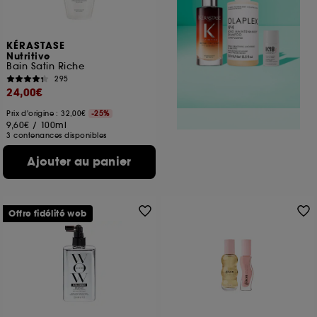
KÉRASTASE
Nutritive
Bain Satin Riche
295
24,00€
Prix d'origine : 32,00€
-25%
9,60€
/
100ml
3 contenances disponibles
Ajouter au panier
Offre fidélité web