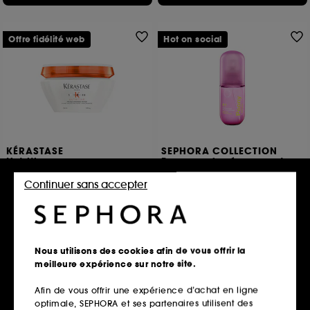
Offre fidélité web
Hot on social
KÉRASTASE
SEPHORA COLLECTION
Nutritive
Brume parfumée corps et
cheveux
Masque intense riche
Pivoine + gingembre
Continuer sans accepter
283
81
40,50€
14,99€
Prix d'origine : 54,00€
-25%
14,99€
/
100ml
20,25€
/
100ml
Nous utilisons des cookies afin de vous offrir la
En rupture,
Ajouter au panier
meilleure expérience sur notre site.
m’alerter
Afin de vous offrir une expérience d’achat en ligne
optimale, SEPHORA et ses partenaires utilisent des