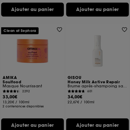
Ajouter au panier
Ajouter au panier
Clean at Sephora
AMIKA
GISOU
Soulfood
Honey Milk Active Repair
Masque Nourrissant
Brume après-shampoing sans rinçage réparatrice
2292
601
33,00€
34,00€
13,20€
/
100ml
22,67€
/
100ml
2 contenances disponibles
Ajouter au panier
Ajouter au panier