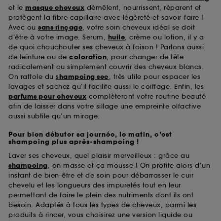
et le
masque cheveux
démêlent, nourrissent, réparent et
protègent la fibre capillaire avec légèreté et savoir-faire !
Avec ou
sans rinçage
, votre soin cheveux idéal se doit
d’être à votre image. Serum,
huile
, crème ou lotion, il y a
de quoi chouchouter ses cheveux à foison ! Parlons aussi
de teinture ou de
coloration
, pour changer de tête
radicalement ou simplement couvrir des cheveux blancs.
On raffole du
s
hampoing sec
, très utile pour espacer les
lavages et sachez qu’il facilite aussi le coiffage. Enfin, les
parfums pour cheveux
complèteront votre routine beauté
afin de laisser dans votre sillage une empreinte olfactive
aussi subtile qu’un mirage.
Pour bien débuter sa journée, le matin, c’est
shampoing plus après-shampoing !
Laver ses cheveux, quel plaisir merveilleux : grâce au
shampoing
, on masse et ça mousse ! On profite alors d’un
instant de bien-être et de soin pour débarrasser le cuir
chevelu et les longueurs des impuretés tout en leur
permettant de faire le plein des nutriments dont ils ont
besoin. Adaptés à tous les types de cheveux, parmi les
produits à rincer, vous choisirez une version liquide ou