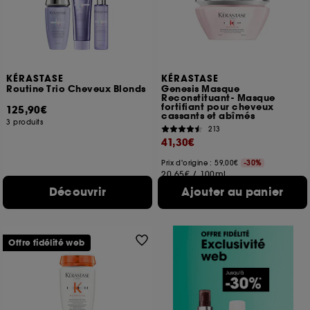
KÉRASTASE
KÉRASTASE
Routine Trio Cheveux Blonds
Genesis Masque
Reconstituant- Masque
fortifiant pour cheveux
125,90€
cassants et abîmés
3 produits
213
41,30€
Prix d'origine : 59,00€
-30%
20,65€
/
100ml
Découvrir
Ajouter au panier
Offre fidélité web