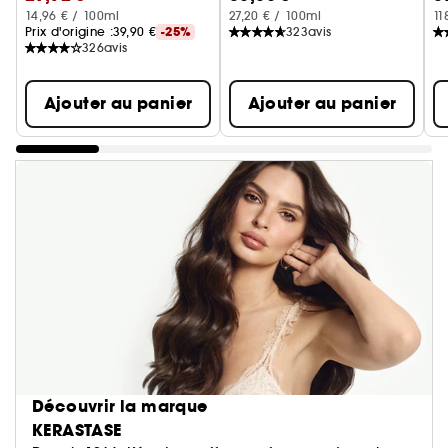
14,96 € / 100ml
27,20 € / 100ml
11
Prix d'origine :
39,90 €
-25%
323
avis
326
avis
Ajouter au panier
Ajouter au panier
Découvrir la marque
KERASTASE