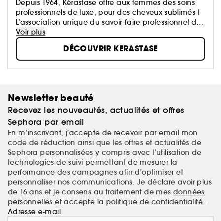
Depuis 1964, Kérastase offre aux femmes des soins
professionnels de luxe, pour des cheveux sublimés !
L’association unique du savoir-faire professionnel du
coiffeur et le meilleur de la Recherche Avancée
Voir plus
L'Oréal.
DÉCOUVRIR KERASTASE
Newsletter beauté
Recevez les nouveautés, actualités et offres
Sephora par email
En m’inscrivant, j’accepte de recevoir par email mon
code de réduction ainsi que les offres et actualités de
Sephora personnalisées y compris avec l’utilisation de
technologies de suivi permettant de mesurer la
performance des campagnes afin d'optimiser et
personnaliser nos communications. Je déclare avoir plus
de 16 ans et je consens au traitement de mes
données
personnelles
et accepte la
politique de confidentialité
.
Adresse e-mail