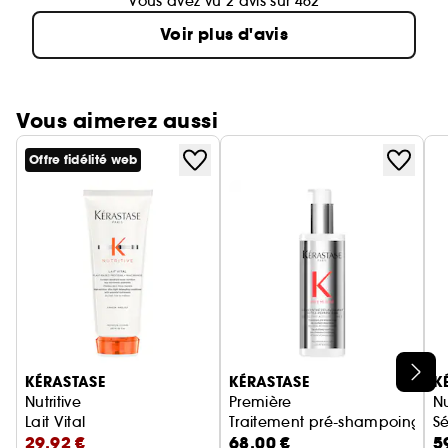
Vous avez vu 2 avis sur 462
Voir plus d'avis
Vous aimerez aussi
Offre fidélité web
Ignorer le carrousel produits
KÉRASTASE
KÉRASTASE
K
Nutritive
Première
Nu
Lait Vital
Traitement pré-shampoing déc
S
29,92 €
68,00 €
5