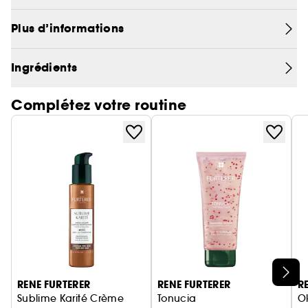
protégés des frisottis, et parfaitement démêlés. La
texture fondante du masque au parfum
Plus d’informations
envoûtant, apporte douceur et brillance des
racines aux pointes, sans alourdir la fibre. Sans
silicone
Ingrédients
Complétez votre routine
Ignorer le carrousel produits
RENE FURTERER
RENE FURTERER
R
Sublime Karité Crème
Tonucia
O