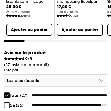
lissante sans rinçage
Shampooing Repulpant
S
25,00 €
17,00 €
1
25,00 € / 100ml
8,50 € / 100ml
8,
32
avis
2
avis
Ajouter au panier
Ajouter au panier
Avis sur le produit
4.9/5
(27 avis sur le produit)
Trier par
Les plus récents
Tous (27)
5
(25)