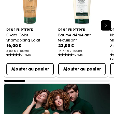
Ignorer le carrousel produits
RENE FURTERER
RENE FURTERER
R
Okara Color
Baume démêlant
Na
Shampooing Eclat
texturisant
S
16,00 €
22,00 €
À 
8,00 € / 100ml
14,67 € / 100ml
11
20
avis
59
avis
Ex
Ajouter au panier
Ajouter au panier