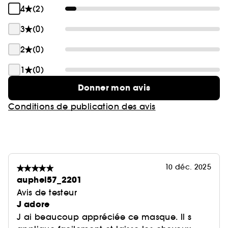
4
(2)
3
(0)
2
(0)
1
(0)
Donner mon avis
Conditions de publication des avis
10 déc. 2025
auphel57_2201
Avis de testeur
J adore
J ai beaucoup appréciée ce masque. Il s