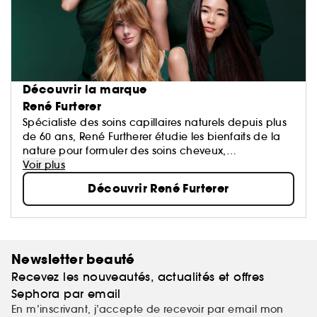
Découvrir la marque
René Furterer
Spécialiste des soins capillaires naturels depuis plus
de 60 ans, René Furtherer étudie les bienfaits de la
nature pour formuler des soins cheveux,
shampoings, après-shampoings et masques qui ont
Voir plus
pour objectif de sublimer vos cheveux.
Découvrir René Furterer
Newsletter beauté
Recevez les nouveautés, actualités et offres
Sephora par email
En m’inscrivant, j’accepte de recevoir par email mon