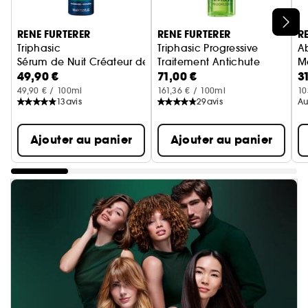
Ignorer le carrousel produits
RENE FURTERER
RENE FURTERER
R
Triphasic
Triphasic Progressive
A
Sérum de Nuit Créateur de Densité
Traitement Antichute
M
49,90 €
71,00 €
3
Longévité & Densité
49,90 € / 100ml
161,36 € / 100ml
10
13
avis
29
avis
Au
Ajouter au panier
Ajouter au panier