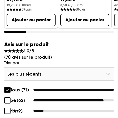
19,95 € / 100ml
8,50 € / 100ml
49
59
avis
60
avis
Ajouter au panier
Ajouter au panier
Avis sur le produit
4.9/5
(70 avis sur le produit)
Trier par
Les plus récents
Tous (71)
5
(62)
4
(9)