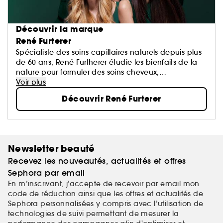
Découvrir la marque
René Furterer
Spécialiste des soins capillaires naturels depuis plus
de 60 ans, René Furtherer étudie les bienfaits de la
nature pour formuler des soins cheveux,
shampoings, après-shampoings et masques qui ont
Voir plus
pour objectif de sublimer vos cheveux.
Découvrir René Furterer
Newsletter beauté
Recevez les nouveautés, actualités et offres
Sephora par email
En m’inscrivant, j’accepte de recevoir par email mon
code de réduction ainsi que les offres et actualités de
Sephora personnalisées y compris avec l’utilisation de
technologies de suivi permettant de mesurer la