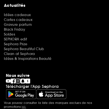
Actualités
Idées cadeaux
Cartes cadeaux
Gravure parfum
Black Friday
Soldes
SEPHORA edit
Sephora Prize
Sephora Beautiful Club
Clean at Sephora
Idées & Inspirations Beauté
Nous suivre
Télécharger l’App Sephora
Vous pouvez consulter la liste des marques exclues de nos
Mentions additionnelles
promotions
ici.