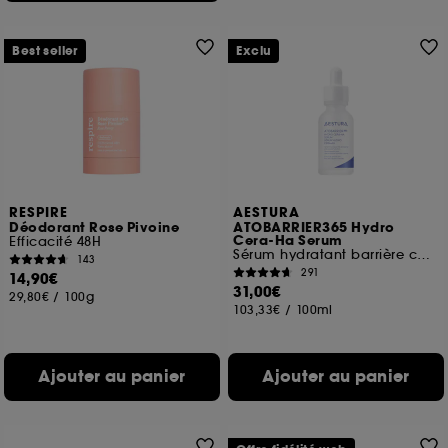
Best seller
Exclu
RESPIRE
AESTURA
Déodorant Rose Pivoine
ATOBARRIER365 Hydro
Cera-Ha Serum
Efficacité 48H
Sérum hydratant barrière cutanée
143
291
14,90€
31,00€
29,80€
/
100g
103,33€
/
100ml
Ajouter au panier
Ajouter au panier