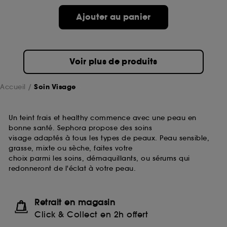
passe.
Ajouter au panier
A l'exception des cookies techniques, le dépôt et la
lecture de ces traceurs requiert votre accord. Vous
pouvez personnaliser vos choix concernant le dépôt
Voir plus de produits
de ces cookies grâce au bouton "personnaliser mes
choix" ci-dessous ou décider de "tout accepter".
Sephora pourra associer les informations de
Accueil
Soin Visage
navigation collectées par ces Cookies, pour les
finalités acceptées, avec les données personnelles
collectées ou générées lors de votre activité en ligne
Un teint frais et healthy commence avec une peau en
ou en magasin. Pour refuser tous les cookies, cliques
bonne santé. Sephora propose des soins
sur "continuer sans accepter". Voous pouvez à tout
visage adaptés à tous les types de peaux. Peau sensible,
moment choisir de retirer votrte consentement. Si vous
grasse, mixte ou sèche, faites votre
souhaitez obtenir plus d'information sur les cookies
choix parmi les soins, démaquillants, ou sérums qui
utilisés,
cliquez
ici
.
redonneront de l'éclat à votre peau.
Retrait en magasin
Click & Collect en 2h offert