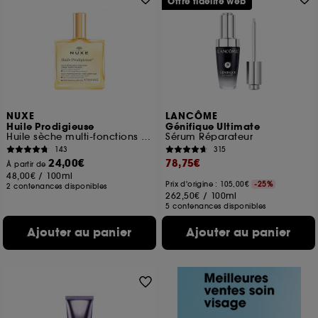
Offre fidélité web
NUXE
LANCÔME
Huile Prodigieuse
Génifique Ultimate
Huile sèche multi-fonctions visage, corps, cheveux
Sérum Réparateur
143
315
24,00€
78,75€
À partir de
48,00€
/
100ml
Prix d'origine : 105,00€
-25%
2 contenances disponibles
262,50€
/
100ml
5 contenances disponibles
Ajouter au panier
Ajouter au panier