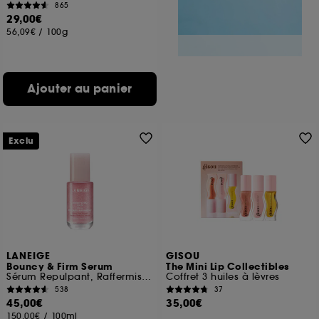
865
29,00€
56,09€
/
100g
Ajouter au panier
Exclu
LANEIGE
GISOU
Bouncy & Firm Serum
The Mini Lip Collectibles
Sérum Repulpant, Raffermissant et Lissant
Coffret 3 huiles à lèvres
538
37
45,00€
35,00€
150,00€
/
100ml