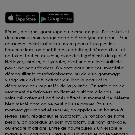
Sérum, masque, gommage ou crème de jour, l'essentiel est
de choisir un soin visage adapté à son type de peau. Pour
conserver l'éclat naturel de notre peau et soigner les
imperfections, on choisit des produits qui démaquillent et
nettoient tout en douceur, avec des ingrédients de qualité.
Nettoyer, exfolier, et hydrater, c'est une routine infaillible
pour une peau flawless. On opte pour une
eau micellaire
démaquillante et rafraîchissante, suivie d'un
gommage
visage
aux extraits naturels qui lisse la peau et la
débarrasse des impuretés de la journée. On raffole de ce
sentiment de fraîcheur, vivifiant et purifiant à la fois. Les
soins délicatement parfumés offrent un moment de détente
bien mérité dont on ne peut plus se passer. Pour un
moment gourmand et sensuel, on applique un
baume à
lèvres Fresh
, réparateur et hydratant. En fonction de notre
besoin, on applique un soin hydratant, purifiant, anti-âge,
ou encore matifiant. Envie de nouveautés ? On essaie le
masque au charbon Clinique
ou un
masque boue Sephora