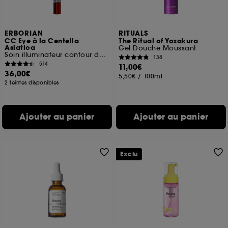
ERBORIAN
RITUALS
CC Eye à la Centella
The Ritual of Yozakura
Asiatica
Gel Douche Moussant
Soin illuminateur contour des yeux
138
514
11,00€
36,00€
5,50€
/
100ml
2 teintes disponibles
Ajouter au panier
Ajouter au panier
Exclu