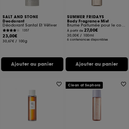
SALT AND STONE
SUMMER FRIDAYS
Deodorant
Body Fragrance Mist
Déodorant Santal Et Vétiver
Brume Parfumée pour le corps Format Voyage
27,00€
1357
À partir de
23,00€
30,00€
/
100ml
6 contenances disponibles
30,67€
/
100g
Ajouter au panier
Ajouter au panier
Clean at Sephora