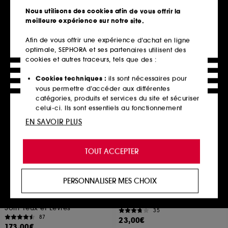
Masque de Nuit Yeux Repulpant & Raffermissant
207
Nous utilisons des cookies afin de vous offrir la
858
32,00€
meilleure expérience sur notre site.
33,00€
165,00€
/
100ml
Afin de vous offrir une expérience d’achat en ligne
optimale, SEPHORA et ses partenaires utilisent des
cookies et autres traceurs, tels que des :
Ajouter au panier
Ajouter au panier
Cookies techniques :
ils sont nécessaires pour
vous permettre d’accéder aux différentes
catégories, produits et services du site et sécuriser
Best seller
Hot on social
celui-ci. Ils sont essentiels au fonctionnement
technique du site et ne peuvent être désactivés.
EN SAVOIR PLUS
Cookies de personnalisation :
ils nous permettent
de vous offrir une expérience enrichie et
TOUT ACCEPTER
personnalisée en vous recommandant des
produits, des services et des contenus qui
répondent au mieux à vos préférences, et de vous
PERSONNALISER MES CHOIX
proposer des offres promotionnelles adaptées à
SISLEY
ANUA
SISLEYA L'INTEGRAL YEUX ET
Rice 70 Glow Milky Toner
votre profil.
LEVRES
Tonique illuminateur au riz
Soin Yeux et Lèvres
35
Cookies réseaux sociaux et publicité :
ils sont
87
23,00€
utilisés pour vous présenter du contenu susceptible
173,00€