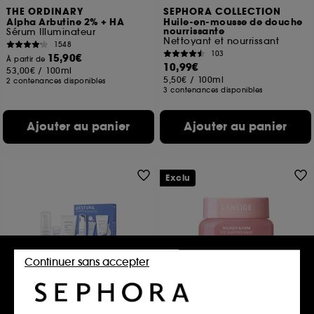
THE ORDINARY
SEPHORA COLLECTION
Alpha Arbutine 2% + HA
Huile-en-mousse de douche
nourrissante
Sérum Illuminateur
Nettoyant et nourrissant
1548
103
15,90€
À partir de
10,99€
53,00€
/
100ml
5,50€
/
100ml
2 contenances disponibles
3 contenances disponibles
Ajouter au panier
Ajouter au panier
Exclu
Continuer sans accepter
AESTURA
LANEIGE
ATOBARRIER365
Bouncy & Firm Eye Sleeping
Mask
Minis Bestsellers Kit soin visage peaux sensibles