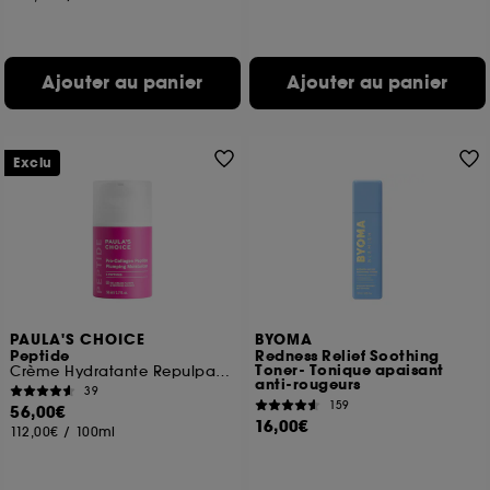
Ajouter au panier
Ajouter au panier
Exclu
PAULA'S CHOICE
BYOMA
Peptide
Redness Relief Soothing
Toner- Tonique apaisant
Crème Hydratante Repulpante Peptides Pro-Collagène
anti-rougeurs
39
159
56,00€
16,00€
112,00€
/
100ml