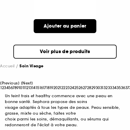
Ajouter au panier
Voir plus de produits
Accueil
Soin Visage
[
Previous
]
[
Next
]
1
2
3
4
5
6
7
8
9
10
11
12
13
14
15
16
17
18
19
20
21
22
23
24
25
26
27
28
29
30
31
32
33
34
35
36
37
Un teint frais et healthy commence avec une peau en
bonne santé. Sephora propose des soins
visage adaptés à tous les types de peaux. Peau sensible,
grasse, mixte ou sèche, faites votre
choix parmi les soins, démaquillants, ou sérums qui
redonneront de l'éclat à votre peau.