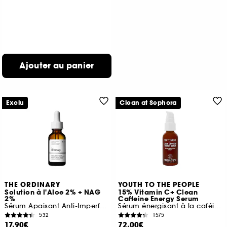
Ajouter au panier
Exclu
Clean at Sephora
THE ORDINARY
YOUTH TO THE PEOPLE
Solution à l'Aloe 2% + NAG
15% Vitamin C+ Clean
2%
Caffeine Energy Serum
Sérum Apaisant Anti-Imperfections
Sérum énergisant à la caféine
532
1575
17,90€
72,00€