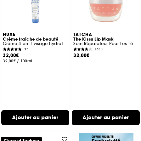
NUXE
TATCHA
Crème fraîche de beauté
The Kissu Lip Mask
Crème 3-en-1 visage hydratante
Soin Réparateur Pour Les Lèvres
35
1630
32,00€
32,00€
32,00€
/
100ml
Ajouter au panier
Ajouter au panier
Clean at Sephora