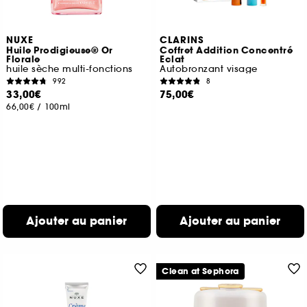
NUXE
CLARINS
Huile Prodigieuse® Or
Coffret Addition Concentré
Florale
Eclat
huile sèche multi-fonctions
Autobronzant visage
992
8
33,00€
75,00€
66,00€
/
100ml
Ajouter au panier
Ajouter au panier
Clean at Sephora