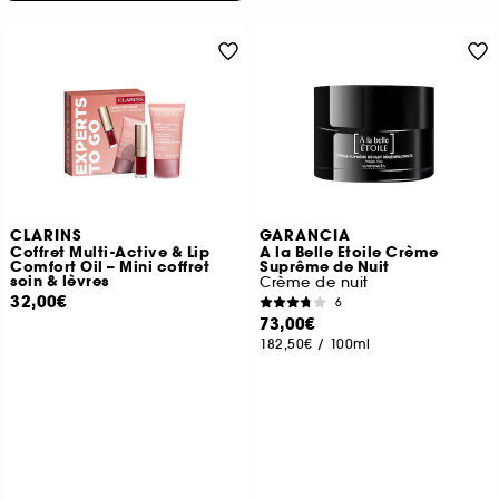
CLARINS
GARANCIA
Coffret Multi-Active & Lip
A la Belle Etoile Crème
Comfort Oil – Mini coffret
Suprême de Nuit
soin & lèvres
Crème de nuit
32,00€
6
73,00€
182,50€
/
100ml