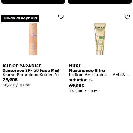
Clean at Sephora
ISLE OF PARADISE
NUXE
Sunscreen SPF 50 Face Mist
Nuxuriance Ultra
Brume Protectrice Solaire Visage SPF50
Le Soin Anti-Taches + Anti-Âge SPF 30
29,90€
26
50,68€
/
100ml
69,00€
138,00€
/
100ml