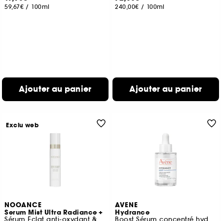
59,67€
/
100ml
240,00€
/
100ml
Ajouter au panier
Ajouter au panier
Exclu web
NOOANCE
AVENE
Serum Mist Ultra Radiance +
Hydrance
Sérum Éclat anti-oxydant & Boosteur de LED
Boost Sérum concentré hydratant