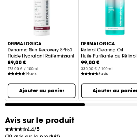
Ignorer le carrousel produits
DERMALOGICA
DERMALOGICA
Dynamic Skin Recovery SPF50
Retinol Clearing Oil
Fluide Hydratant Raffermissant SPF50
Huile Purifiante au Rétinol
89,00 €
99,00 €
178,00 € / 100ml
330,00 € / 100ml
14
avis
8
avis
Ajouter au panier
Ajouter au panie
Avis sur le produit
4.4/5
(19 avis sur le produit)