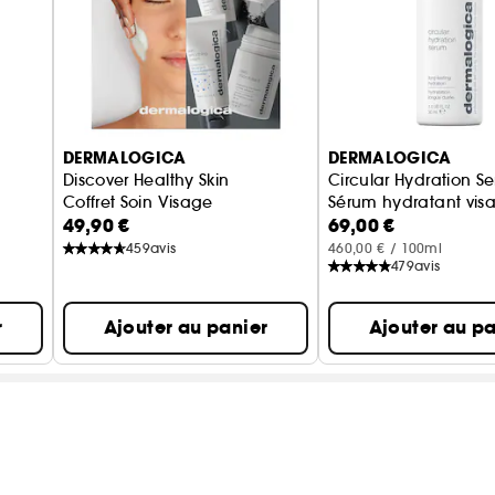
DERMALOGICA
DERMALOGICA
Discover Healthy Skin
Circular Hydration S
Coffret Soin Visage
Sérum hydratant vis
49,90 €
69,00 €
459
avis
460,00 € / 100ml
479
avis
r
Ajouter au panier
Ajouter au pa