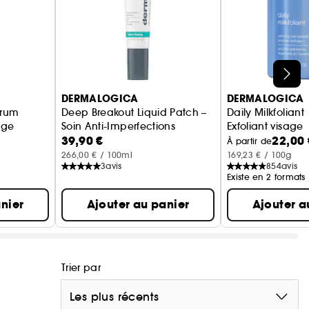
DERMALOGICA
DERMALOGICA
erum
Deep Breakout Liquid Patch –
Daily Milkfoliant
age
Soin Anti-Imperfections
Exfoliant visage
39,90 €
22,00 
À partir de
266,00 € / 100ml
169,23 € / 100g
3
avis
854
avis
Existe en 2 formats
nier
Ajouter au panier
Ajouter a
Trier par
Les plus récents