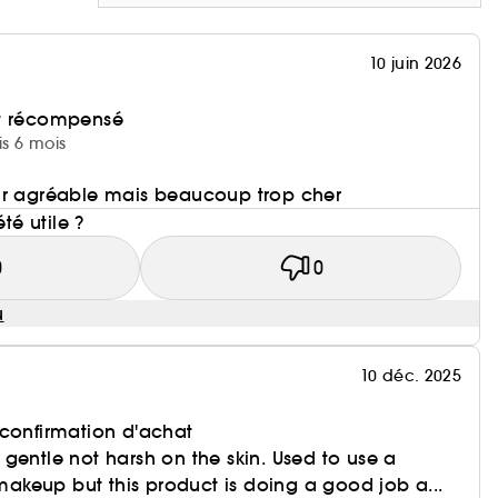
10 juin 2026
et récompensé
is 6 mois
ur agréable mais beaucoup trop cher
été utile ?
0
0
u
10 déc. 2025
 confirmation d'achat
gentle not harsh on the skin. Used to use a
keup but this product is doing a good job a...