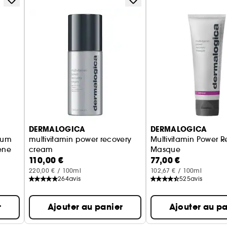
DERMALOGICA
DERMALOGICA
rum
multivitamin power recovery
Multivitamin Power R
ène
cream
Masque
110,00 €
77,00 €
crème multivitaminée réparatrice ​
masque
220,00 € / 100ml
102,67 € / 100ml
264
avis
525
avis
r
Ajouter au panier
Ajouter au pa