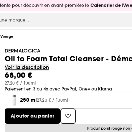
Calendrier de l'Av
attente pour découvrir en avant-première le
 Visage
DERMALOGICA
Oil to Foam Total Cleanser - Dém
Voir la description
68,00 €
27,20 € / 100ml
Paiement en 3 ou 4x avec
PayPal
,
Oney
ou
Klarna
250 ml
27,20 € / 100ml
Ajouter au panier
Produit point rouge non 