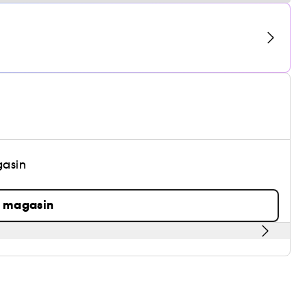
gasin
n magasin