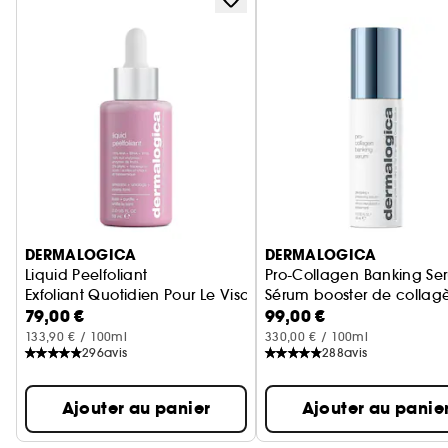
Ignorer le carrousel produits
DERMALOGICA
DERMALOGICA
Liquid Peelfoliant
Pro-Collagen Banking Se
Exfoliant Quotidien Pour Le Visage
Sérum booster de collag
79,00 €
99,00 €
133,90 € / 100ml
330,00 € / 100ml
296
avis
288
avis
Ajouter au panier
Ajouter au panie