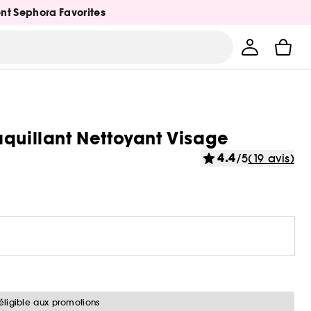
ent Sephora Favorites
aquillant Nettoyant Visage
4.4
/5
(19 avis)
éligible aux promotions