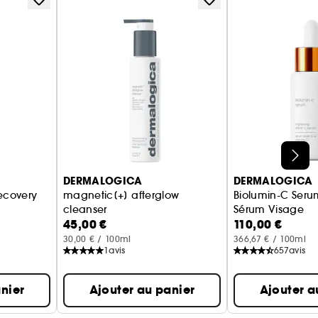
DERMALOGICA
DERMALOGICA
ecovery
magnetic[+] afterglow
Biolumin-C Seru
cleanser
Sérum Visage
45,00 €
110,00 €
nettoyant
30,00 € / 100ml
366,67 € / 100ml
1
avis
657
avis
nier
Ajouter au panier
Ajouter a