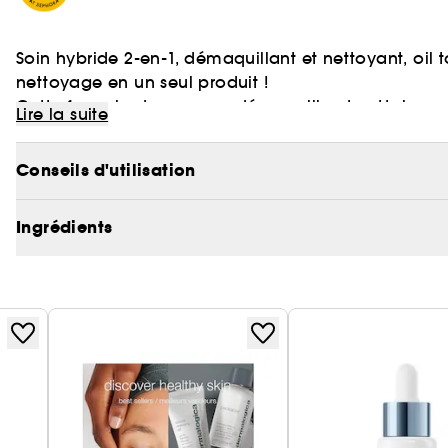
Soin hybride 2-en-1, démaquillant et nettoyant, oil 
nettoyage en un seul produit !
Cette formule deux-en-un démaquille et nettoie pour
Lire la suite
nouvelle génération se présente d'abord sous la for
sébum et le maquillage à la surface de la peau, p
Conseils d'utilisation
Vegan :
Des produits sans ingrédient d’origine ani
contact de l'eau, qui retire les impuretés pour une 
Ingrédients