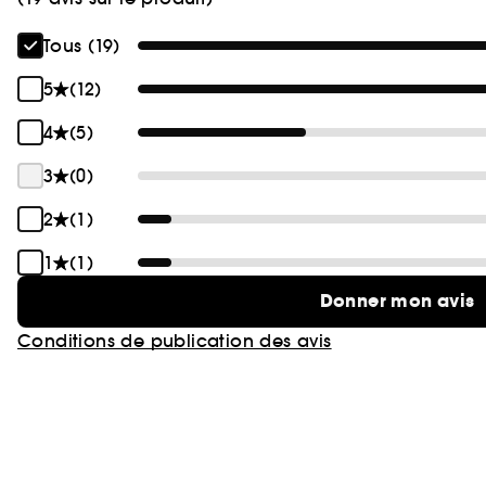
Tous (19)
5
(12)
4
(5)
3
(0)
2
(1)
1
(1)
Donner mon avis
Conditions de publication des avis