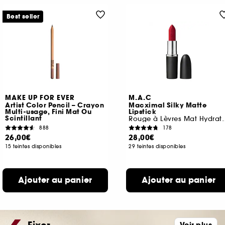
Best seller
MAKE UP FOR EVER
M.A.C
Artist Color Pencil – Crayon
Macximal Silky Matte
Multi-usage, Fini Mat Ou
Lipstick
Scintillant
Rouge à Lèvres
888
178
26,00€
28,00€
15 teintes disponibles
29 teintes disponibles
Ajouter au panier
Ajouter au panier