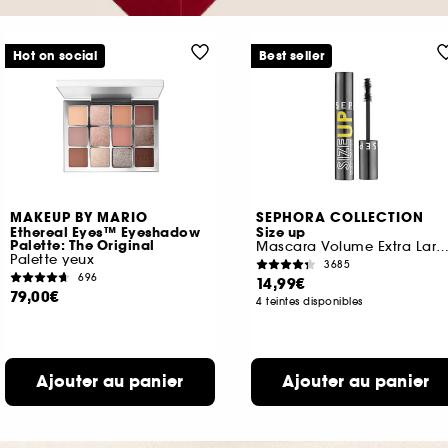
Hot on social
Best seller
MAKEUP BY MARIO
SEPHORA COLLECTION
Ethereal Eyes™ Eyeshadow
Size up
Palette: The Original
Mascara Volume Extra Large Imméd
Palette yeux
3685
696
14,99€
79,00€
4 teintes disponibles
Ajouter au panier
Ajouter au panier