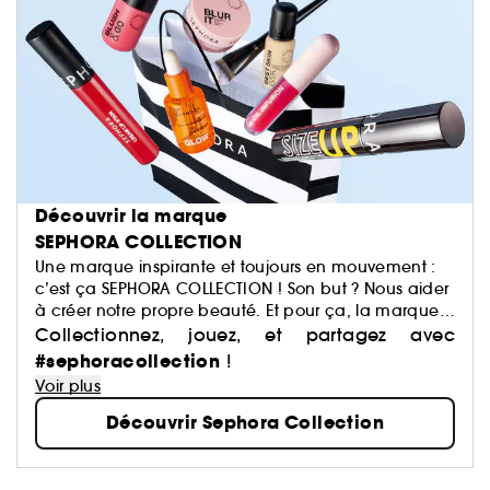
Découvrir la marque
SEPHORA COLLECTION
Une marque inspirante et toujours en mouvement :
c’est ça SEPHORA COLLECTION ! Son but ? Nous aider
à créer notre propre beauté. Et pour ça, la marque
a justement imaginé des centaines de produits : du
Collectionnez, jouez, et partagez avec
maquillage aux soins, du capillaire au parfum, du
#sephoracollection
!
bain aux compléments alimentaires,… Avec pour
Voir plus
mission de démocratiser une beauté performante.
Découvrir Sephora Collection