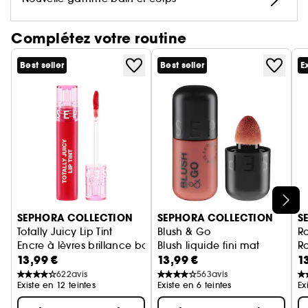
journée !
Complétez votre routine
Best seller
Best seller
E
Ignorer le carrousel produits
SEPHORA COLLECTION
SEPHORA COLLECTION
S
Totally Juicy Lip Tint
Blush & Go
R
Encre à lèvres brillance bombée
Blush liquide fini mat
Ro
13,99 €
13,99 €
1
622
avis
563
avis
Existe en 12 teintes
Existe en 6 teintes
Ex