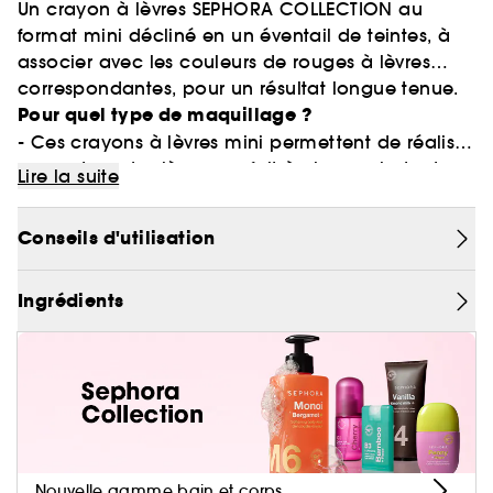
Un crayon à lèvres SEPHORA COLLECTION au
format mini décliné en un éventail de teintes, à
associer avec les couleurs de rouges à lèvres
correspondantes, pour un résultat longue tenue.
Pour quel type de maquillage ?
- Ces crayons à lèvres mini permettent de réaliser
un contour des lèvres parfait à chaque instant.
Lire la suite
- Ils peuvent également s'utiliser sur l'ensemble
des lèvres pour un fini semi-mat tendance.
Conseils d'utilisation
Informations environnementales
Les + :
Ingrédients
- Des teintes à associer à toutes les couleurs de
rouges à lèvres Sephora.
- Une formule très pigmentée et douce.
- Un crayon à lèvres mini facile à appliquer.
Comment l'utiliser ?
Un mini crayon à lèvres à emporter partout avec
soi pour sublimer ses lèvres à tout moment de la
Nouvelle gamme bain et corps