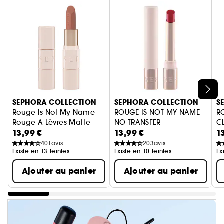
Ignorer le carrousel produits
SEPHORA COLLECTION
SEPHORA COLLECTION
S
Rouge Is Not My Name
ROUGE IS NOT MY NAME
R
Rouge A Lèvres Matte
NO TRANSFER
C
13,99 €
13,99 €
1
Rouge à lèvres mat sans transf
Ro
401
avis
203
avis
Existe en 13 teintes
Existe en 10 teintes
Ex
Ajouter au panier
Ajouter au panier