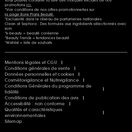
Vous pouvez consulter la liste des marques exclues de nos
Mentions additionnelles
promotions
ici.
*Voir conditions de nos offres promotionnelles sur
la page Bons Plans Beauté.
*Exclusivité dans le réseau de parfumeries nationales.
Clean at Sephora : Des formules aux ingrédients sélectionnés avec
soin
*k-beauty = beauté coréenne
*Beauty Trends = tendances beauté
*Wishlist = liste de souhaits
Mentions légales et CGU
Conditions générales de vente
Données personnelles et cookies
Cosmétovigilance et Nutrivigilance
Conditions Générales du programme de
fidélité
Conditions de publication des avis
Accessibilité : non conforme
Qualités et caractéristiques
environnementales
Sitemap