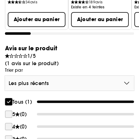
34
avis
189
avis
Existe en 4 teintes
Ex
Ajouter au panier
Ajouter au panier
Avis sur le produit
1/5
(1 avis sur le produit)
Trier par
Les plus récents
Tous (1)
5
(0)
4
(0)