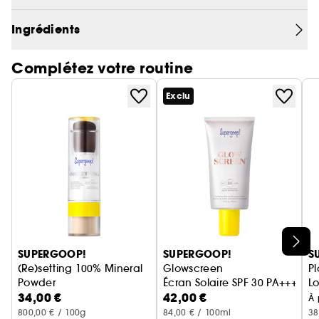
*D'après une étude clinique indépendante
Ingrédients
menée auprès de 33 femmes 8 heures après une
seule application, par rapport à l'application du
Complétez votre routine
fond de teint seul.
Exclu
Ignorer le carrousel produits
SUPERGOOP!
SUPERGOOP!
S
(Re)setting 100% Mineral
Glowscreen
Pl
Powder
Écran Solaire SPF 30 PA+++ a
Lo
34,00 €
42,00 €
Écran Solaire SPF 30 PA+++
À 
800,00 € / 100g
84,00 € / 100ml
38