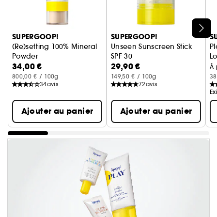
Ignorer le carrousel produits
SUPERGOOP!
SUPERGOOP!
S
(Re)setting 100% Mineral
Unseen Sunscreen Stick
Pl
Powder
SPF 30
Lo
34,00 €
29,90 €
Écran Solaire SPF 30 PA+++
Stick de protection solaire
À 
800,00 € / 100g
149,50 € / 100g
38
34
avis
72
avis
Ex
Ajouter au panier
Ajouter au panier