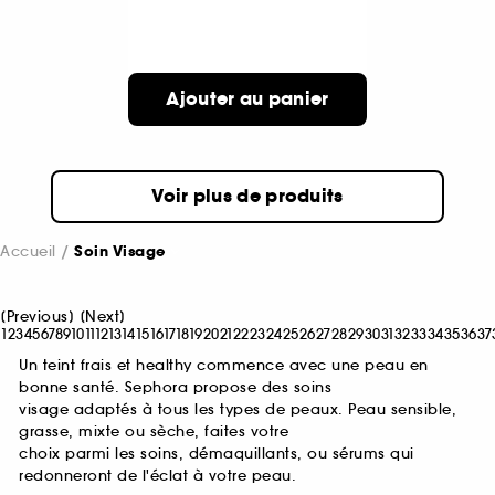
Ajouter au panier
Voir plus de produits
Accueil
Soin Visage
[
Previous
]
[
Next
]
1
2
3
4
5
6
7
8
9
10
11
12
13
14
15
16
17
18
19
20
21
22
23
24
25
26
27
28
29
30
31
32
33
34
35
36
37
Un teint frais et healthy commence avec une peau en
bonne santé. Sephora propose des soins
visage adaptés à tous les types de peaux. Peau sensible,
grasse, mixte ou sèche, faites votre
choix parmi les soins, démaquillants, ou sérums qui
redonneront de l'éclat à votre peau.