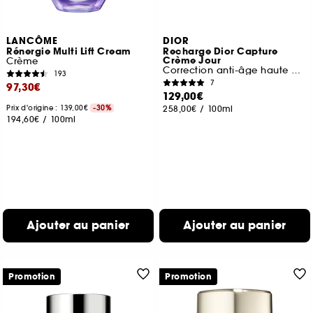
LANCÔME
DIOR
Rénergie Multi Lift Cream
Recharge Dior Capture
Crème Jour
Crème
Correction anti-âge haute performance
193
7
97,30€
129,00€
Prix d'origine : 139,00€
-30%
258,00€
/
100ml
194,60€
/
100ml
Ajouter au panier
Ajouter au panier
Promotion
Promotion