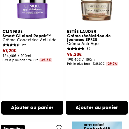
CLINIQUE
ESTÉE LAUDER
Smart Clinical Repair™
Crème révélatrice de
jeunesse SPF25
Crème Correctrice Anti-rides SPF 30
Crème Anti-Âge
29
32
67,20€
95,20€
134,40€
/
100ml
190,40€
/
100ml
Prix le plus bas :
94,00€
-28.5%
Prix le plus bas :
135,00€
-29.5%
Ajouter au panier
Ajouter au panier
Promotion