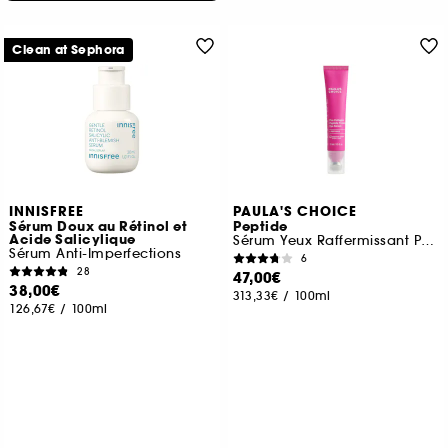
Clean at Sephora
INNISFREE
PAULA'S CHOICE
Sérum Doux au Rétinol et
Peptide
Acide Salicylique
Sérum Yeux Raffermissant Peptides Pro-Collagène
Sérum Anti-Imperfections
6
28
47,00€
38,00€
313,33€
/
100ml
126,67€
/
100ml