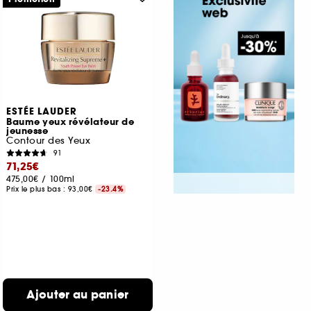
ESTÉE LAUDER
Baume yeux révélateur de
jeunesse
Contour des Yeux
91
71,25€
475,00€
/
100ml
Prix le plus bas :
93,00€
-23.4%
Ajouter au panier