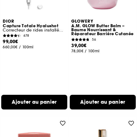
DIOR
GLOWERY
Capture Totale Hyalushot
A.M. GLOW Butter Balm –
Baume Nourrissant &
Correcteur de rides installées & 1ers signes de rides
Réparateur Barrière Cutanée
678
56
99,00€
39,00€
660,00€
/
100ml
78,00€
/
100ml
Ajouter au panier
Ajouter au panier