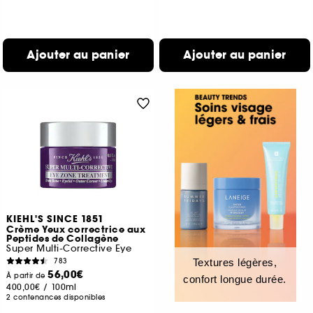
Ajouter au panier
Ajouter au panier
KIEHL'S SINCE 1851
Crème Yeux correctrice aux
Peptides de Collagène
Super Multi-Corrective Eye
783
Textures légères,
56,00€
À partir de
confort longue durée.
400,00€
/
100ml
2 contenances disponibles