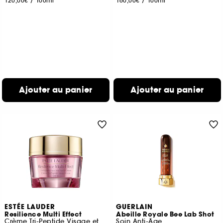
120,00€
/
100ml
160,00€
/
100ml
Ajouter au panier
Ajouter au panier
ESTÉE LAUDER
GUERLAIN
Resilience Multi Effect
Abeille Royale Bee Lab Shot
Crème Tri-Peptide Visage et Cou SPF 15
Soin Anti-Âge