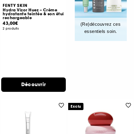
FENTY SKIN
Hydra Vizor Huez – Crème
hydratante teintée & son étui
rechargeable
43,00€
(Re)découvrez ces
2 produits
essentiels soin.
Découvrir
Exclu