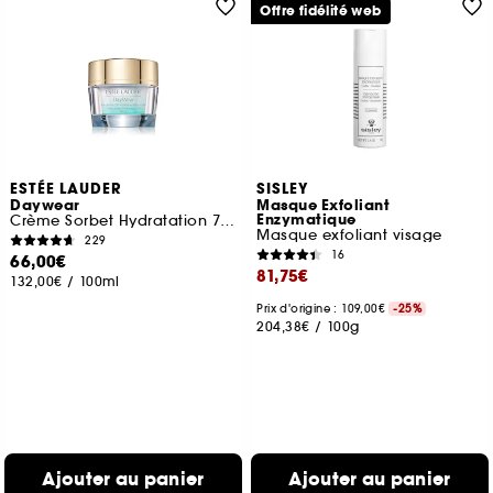
Offre fidélité web
ESTÉE LAUDER
SISLEY
Daywear
Masque Exfoliant
Enzymatique
Crème Sorbet Hydratation 72H SPF 15
Masque exfoliant visage
229
16
66,00€
81,75€
132,00€
/
100ml
Prix d'origine : 109,00€
-25%
204,38€
/
100g
Ajouter au panier
Ajouter au panier