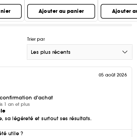
nier
Ajouter au panier
Ajouter a
Trier par
Les plus récents
05 août 2026
 confirmation d'achat
is 1 an et plus
ble
, sa légéreté et surtout ses résultats.
i
été utile ?