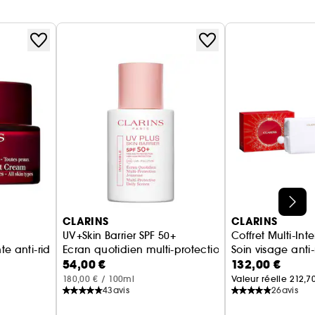
CLARINS
CLARINS
UV+Skin Barrier SPF 50+
Coffret Multi-Int
nte anti-rides - Toutes Peaux
Ecran quotidien multi-protection 6-en-1
Soin visage anti-
54,00 €
132,00 €
180,00 € / 100ml
Valeur réelle 212,7
43
avis
26
avis