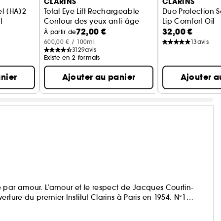
CLARINS
CLARINS
el [HA]2
Total Eye Lift Rechargeable
Duo Protection S
t
Contour des yeux anti-âge
Lip Comfort Oil
72,00 €
32,00 €
Solaire visage & 
À partir de
600,00 € / 100ml
13
avis
3129
avis
Existe en 2 formats
nier
Ajouter au panier
Ajouter a
 né par amour. L’amour et le respect de Jacques Courtin-
rture du premier Institut Clarins à Paris en 1954. N°1
..