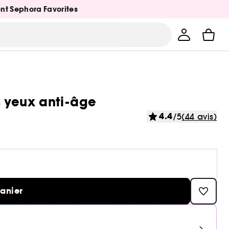
ent Sephora Favorites
es yeux anti-âge
4.4
/5
(44 avis)
panier