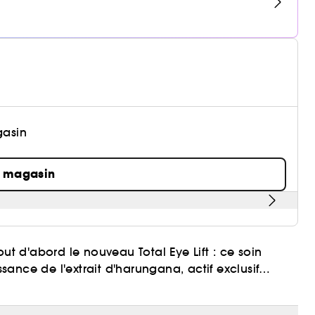
gasin
n magasin
ut d'abord le nouveau Total Eye Lift : ce soin
ance de l'extrait d'harungana, actif exclusif
 forme un maillage tenseur sur la peau pour un
esponsable et rechargeable est la marque de notre