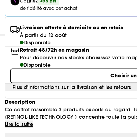
+95 pts
Gagnez
de fidélité avec cet achat
Livraison offerte à domicile ou en relais
À partir du 12 août
Disponible
Retrait 48/72h en magasin
Pour découvrir nos stocks choisissez votre ma
Disponible
Choisir u
Plus d'informations sur la livraison et les retours
Description
Ce coffret rassemble 3 produits experts du regard. To
[RETINOL-LIKE TECHNOLOGY ] concentre toute la puiss
Clarins. Sa nouvelle formule PRO-TIGHTENING MATRIX
Lire la suite
effet liftant instantané. Son nouveau format éco-r
Effet lift