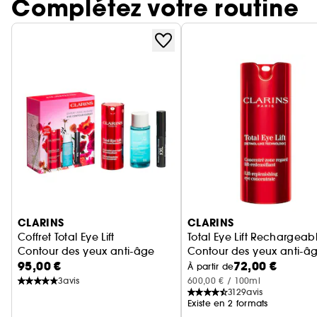
Complétez votre routine
Ignorer le carrousel produits
CLARINS
CLARINS
Coffret Total Eye Lift
Total Eye Lift Rechargeab
Contour des yeux anti-âge
Contour des yeux anti-â
95,00 €
72,00 €
À partir de
3
avis
600,00 € / 100ml
3129
avis
Existe en 2 formats