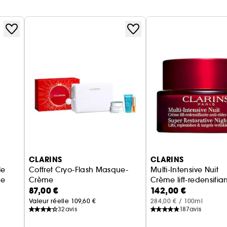
CLARINS
CLARINS
le
Coffret Cryo-Flash Masque-
Multi-Intensive Nuit
ge
Crème
Crème lift-redensifia
87,00 €
142,00 €
Masque effet lift immédiat fermeté & éclat
Valeur réelle 109,60 €
284,00 € / 100ml
32
avis
187
avis