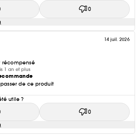
0
0
u
14 juil. 2026
et récompensé
is 1 an et plus
e recommande
 passer de ce produit
i
été utile ?
0
0
u