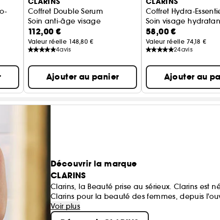
CLARINS
CLARINS
yo-
Coffret Double Serum
Coffret Hydra-Essenti
Soin anti-âge visage
Soin visage hydratan
112,00 €
58,00 €
Valeur réelle 148,80 €
Valeur réelle 74,18 €
4
avis
24
avis
r
Ajouter au panier
Ajouter au pa
Découvrir la marque
CLARINS
Clarins, la Beauté prise au sérieux. Clarins est
Clarins pour la beauté des femmes, depuis l'ouve
Européen des soins de beauté haut de gamme.
Voir plus