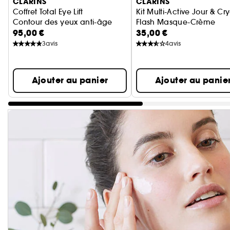
CLARINS
CLARINS
Coffret Total Eye Lift
Kit Multi-Active Jour & Cr
Contour des yeux anti-âge
Flash Masque-Crème
95,00 €
35,00 €
Expert anti-âge & éclat
3
avis
4
avis
Ajouter au panier
Ajouter au panie