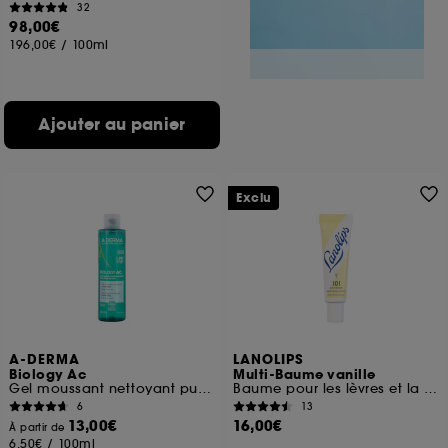
32
98,00€
196,00€
/
100ml
Ajouter au panier
Exclu
A-DERMA
LANOLIPS
Biology Ac
Multi-Baume vanille
Gel moussant nettoyant purifiant
Baume pour les lèvres et la peau sèche
6
13
13,00€
16,00€
À partir de
6,50€
/
100ml