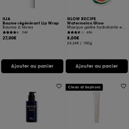
ILIA
GLOW RECIPE
Baume régénérant Lip Wrap
Watermelon Glow
Baume à lèvres
Masque gelée hydratante et apaisante
544
486
27,00€
8,00€
24,24€
/
100g
Ajouter au panier
Ajouter au panier
Clean at Sephora