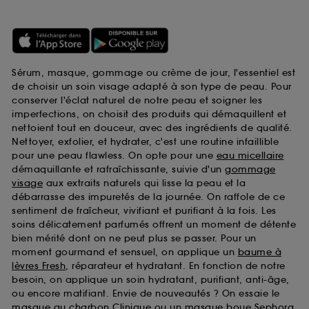
Sérum, masque, gommage ou crème de jour, l'essentiel est
de choisir un soin visage adapté à son type de peau. Pour
conserver l'éclat naturel de notre peau et soigner les
imperfections, on choisit des produits qui démaquillent et
nettoient tout en douceur, avec des ingrédients de qualité.
Nettoyer, exfolier, et hydrater, c'est une routine infaillible
pour une peau flawless. On opte pour une
eau micellaire
démaquillante et rafraîchissante, suivie d'un
gommage
visage
aux extraits naturels qui lisse la peau et la
débarrasse des impuretés de la journée. On raffole de ce
sentiment de fraîcheur, vivifiant et purifiant à la fois. Les
soins délicatement parfumés offrent un moment de détente
bien mérité dont on ne peut plus se passer. Pour un
moment gourmand et sensuel, on applique un
baume à
lèvres Fresh
, réparateur et hydratant. En fonction de notre
besoin, on applique un soin hydratant, purifiant, anti-âge,
ou encore matifiant. Envie de nouveautés ? On essaie le
masque au charbon Clinique
ou un
masque boue Sephora