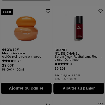
Exclu
GLOWERY
CHANEL
Moonrise dew
N°1 DE CHANEL
gelée nettoyante visage
Sérum Yeux Revitalisant Recharge
Lisse, Défatigue
37
2
29,00€
65,25€
58,00€
/
100ml
Prix d'origine : 87,00€
435,00€
/
100ml
Ajouter au panier
Ajouter au panier