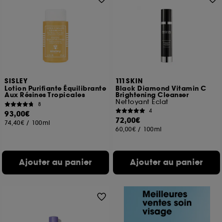
SISLEY
111SKIN
Lotion Purifiante Équilibrante
Black Diamond Vitamin C
Aux Résines Tropicales
Brightening Cleanser
Nettoyant Eclat
8
4
93,00€
72,00€
74,40€
/
100ml
60,00€
/
100ml
Ajouter au panier
Ajouter au panier