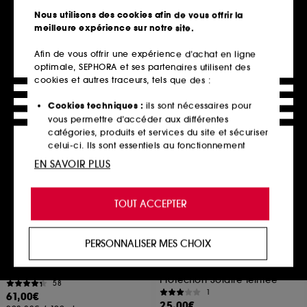
62,00€
1447
Nous utilisons des cookies afin de vous offrir la
62,00€
/
100ml
68,00€
meilleure expérience sur notre site.
226,67€
/
100ml
Afin de vous offrir une expérience d’achat en ligne
optimale, SEPHORA et ses partenaires utilisent des
cookies et autres traceurs, tels que des :
Ajouter au panier
Ajouter au panier
Cookies techniques :
ils sont nécessaires pour
vous permettre d’accéder aux différentes
catégories, produits et services du site et sécuriser
Exclu web
celui-ci. Ils sont essentiels au fonctionnement
technique du site et ne peuvent être désactivés.
EN SAVOIR PLUS
Cookies de personnalisation :
ils nous permettent
de vous offrir une expérience enrichie et
TOUT ACCEPTER
personnalisée en vous recommandant des
produits, des services et des contenus qui
répondent au mieux à vos préférences, et de vous
PERSONNALISER MES CHOIX
proposer des offres promotionnelles adaptées à
INSTITUT ESTHEDERM
BIODERMA
Intensive Propolis+
Photoderm XDefense Ultra-
votre profil.
Fluid SPF 50+
Sérum Concentré
Protection Solaire Teintée
58
Cookies réseaux sociaux et publicité :
ils sont
1
61,00€
utilisés pour vous présenter du contenu susceptible
25,00€