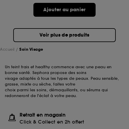
passe.
Ajouter au panier
A l'exception des cookies techniques, le dépôt et la
lecture de ces traceurs requiert votre accord. Vous
pouvez personnaliser vos choix concernant le dépôt
Voir plus de produits
de ces cookies grâce au bouton "personnaliser mes
choix" ci-dessous ou décider de "tout accepter".
Sephora pourra associer les informations de
Accueil
Soin Visage
navigation collectées par ces Cookies, pour les
finalités acceptées, avec les données personnelles
collectées ou générées lors de votre activité en ligne
Un teint frais et healthy commence avec une peau en
ou en magasin. Pour refuser tous les cookies, cliques
bonne santé. Sephora propose des soins
sur "continuer sans accepter". Voous pouvez à tout
visage adaptés à tous les types de peaux. Peau sensible,
moment choisir de retirer votrte consentement. Si vous
grasse, mixte ou sèche, faites votre
souhaitez obtenir plus d'information sur les cookies
choix parmi les soins, démaquillants, ou sérums qui
utilisés,
cliquez
ici
.
redonneront de l'éclat à votre peau.
Retrait en magasin
Click & Collect en 2h offert