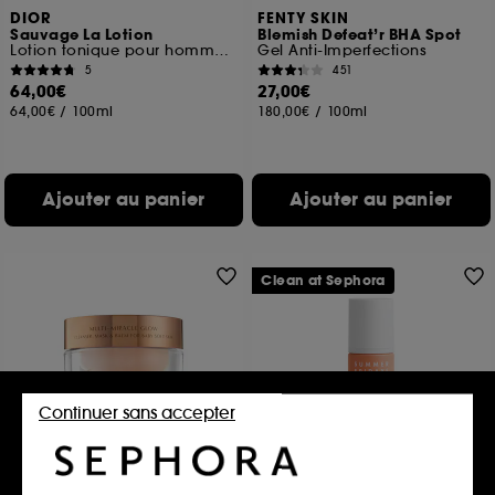
DIOR
FENTY SKIN
Sauvage La Lotion
Blemish Defeat’r BHA Spot
Lotion tonique pour homme à l'extrait de cactus
Gel Anti-Imperfections
5
451
64,00€
27,00€
64,00€
/
100ml
180,00€
/
100ml
Ajouter au panier
Ajouter au panier
Clean at Sephora
Continuer sans accepter
CHARLOTTE TILBURY
SUMMER FRIDAYS
Multi-Miracle Glow
CC Me
Baume visage
Sérum illuminateur