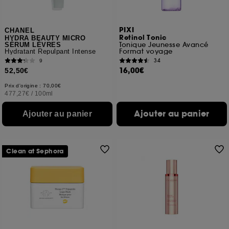
PIXI
CHANEL
Retinol Tonic
HYDRA BEAUTY MICRO
Tonique Jeunesse Avancé
SÉRUM LÈVRES
Format voyage
Hydratant Repulpant Intense
34
9
16,00€
52,50€
Prix d'origine : 70,00€
477,27€
/
100ml
Ajouter au panier
Ajouter au panier
Clean at Sephora