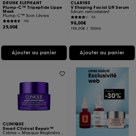
DRUNK ELEPHANT
CLARINS
Plump-C™ Tripeptide Lippe
V Shaping Facial Lift Serum
Mask
Sérum remodelant
Plump-C™ Soin Lèvres
54
196
98,00€
29,00€
196,00€
/
100ml
Ajouter au panier
Ajouter au panier
CLINIQUE
Smart Clinical Repair™
Crème + Masque Régénérant Nuit