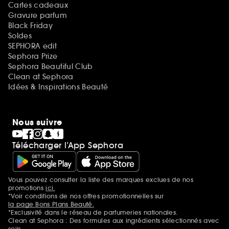
Cartes cadeaux
Gravure parfum
Black Friday
Soldes
SEPHORA edit
Sephora Prize
Sephora Beautiful Club
Clean at Sephora
Idées & Inspirations Beauté
Nous suivre
Télécharger l’App Sephora
Vous pouvez consulter la liste des marques exclues de nos
Mentions additionnelles
promotions
ici.
*Voir conditions de nos offres promotionnelles sur
la page Bons Plans Beauté.
*Exclusivité dans le réseau de parfumeries nationales.
Clean at Sephora : Des formules aux ingrédients sélectionnés avec
soin