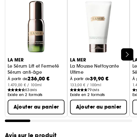
Ignorer le carrousel produits
LA MER
LA MER
L
Le Sérum Lift et Fermeté
La Mousse Nettoyante
L
Sérum anti-âge
Ultime
S
236,00 €
39,90 €
Mousse Nettoyante Visage
À partir de
À partir de
À 
1.470,00 € / 100ml
133,00 € / 100ml
1.
63
avis
79
avis
Existe en 2 formats
Existe en 2 formats
Ex
Ajouter au panier
Ajouter au panier
Avis sur le produit