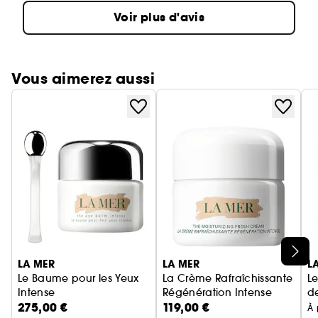
Voir plus d'avis
Vous aimerez aussi
Ignorer le carrousel produits
LA MER
LA MER
L
Le Baume pour les Yeux
La Crème Rafraîchissante
L
Intense
Régénération Intense
de
275,00 €
119,00 €
Contour des yeux
Crème Visage
S
À 