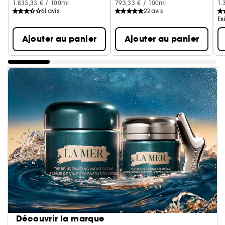
1.833,33 € / 100ml
793,33 € / 100ml
1.
61
avis
22
avis
Ex
Ajouter au panier
Ajouter au panier
Découvrir la marque