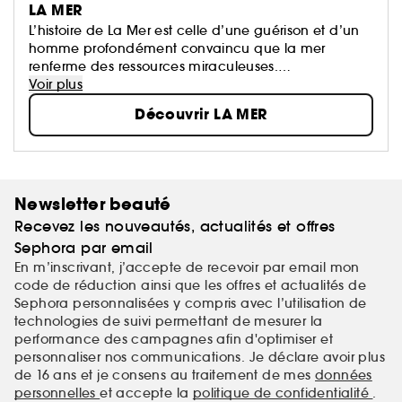
LA MER
L’histoire de La Mer est celle d’une guérison et d’un
homme profondément convaincu que la mer
renferme des ressources miraculeuses.
Le Dr Max Huber, physicien, subit lors de l’une de ses
Voir plus
expériences des brûlures au visage et décide de
Découvrir LA MER
trouver un remède...
Newsletter beauté
Recevez les nouveautés, actualités et offres
Sephora par email
En m’inscrivant, j’accepte de recevoir par email mon
code de réduction ainsi que les offres et actualités de
Sephora personnalisées y compris avec l’utilisation de
technologies de suivi permettant de mesurer la
performance des campagnes afin d'optimiser et
personnaliser nos communications. Je déclare avoir plus
de 16 ans et je consens au traitement de mes
données
personnelles
et accepte la
politique de confidentialité
.