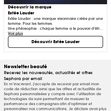
Découvrir la marque
Estée Lauder
Estée Lauder : une marque visionnaire créée par une
femme. Pour les femmes.
Une philosophie : chaque femme a le pouvoir d'être
belle.
Voir plus
Une exigence : offrir le meilleur de la Recherche, de
Découvrir Estée Lauder
l'Innovation et du Service.
Une signature : des technologies soin d'avant-garde,
un maquillage pro, des parfums incarnés.
Newsletter beauté
Recevez les nouveautés, actualités et offres
Sephora par email
En m’inscrivant, j’accepte de recevoir par email mon
code de réduction ainsi que les offres et actualités de
Sephora personnalisées y compris avec l’utilisation de
technologies de suivi permettant de mesurer la
performance des campagnes afin d'optimiser et
personnaliser nos communications. Je déclare avoir plus