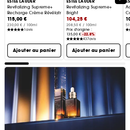
ESTÉE LAUDER
ESTÉE LAUDER
E
Revitalizing Supreme+
Revitalizing Supreme+
A
Recharge Crème Révélatrice de Jeunesse
Bright
C
115,00 €
104,25 €
1
Crème Douceur Éclat
230,00 € / 100ml
208,50 € / 100ml
51
1
avis
Prix d'origine :
135,00 €
-22.8%
437
avis
Ajouter au panier
Ajouter au panier