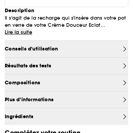
Description
Il s'agit de la recharge qui s'insère dans votre pot
en verre de votre Crème Douceur Eclat
Revitalizing Supreme+ en 50 ml.
Révélez un éclat multidimensionnel.
Lire la suite
Cible les principales causes de teint terne et de
Conseils d'utilisation
dépigmentation.
Résultats des tests
Basé sur des recherches avancées sur l'éclat de la
peau et une expertise en collagène.
Compositions
TEXTURE LÉGÈRE COMME UN NUAGE
Plus d’informations
Crème ultra-douce. Absorption et action rapide.
Ingrédients
• Sans huile
• Hydratant à la vitamine C
Complétez votre routine
• Non comédogène, n'obstrue pas les pores