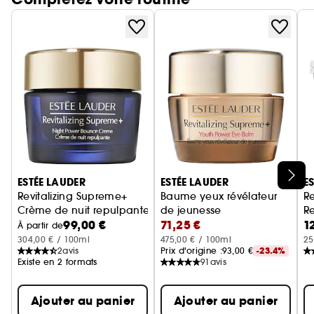
• Testé sous contrôle dermatologique
• Convient à la zone du cou
• Sans sulfites, Sodium Lauryl Sulfate/Sodium
Laureth Sulfate (SLS/SLES), ni alcool asséchant
• Le carton recyclable est certifié FSC.
Ignorer le carrousel produits
ESTÉE LAUDER
ESTÉE LAUDER
E
Revitalizing Supreme+
Baume yeux révélateur
Re
Crème de nuit repulpante
de jeunesse
R
99,00 €
71,25 €
1
Contour des Yeux
À partir de
304,00 € / 100ml
475,00 € / 100ml
25
2
avis
Prix d'origine :
93,00 €
-23.4%
Existe en 2 formats
91
avis
Ajouter au panier
Ajouter au panier