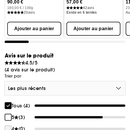
Hy
90,00 €
57,00 €
1
180,00 € / 100g
42
avis
23
20
avis
Existe en 6 teintes
Au
Ajouter au panier
Ajouter au panier
Avis sur le produit
4.5/5
(4 avis sur le produit)
Trier par
Les plus récents
Tous (4)
5
(3)
4
(0)