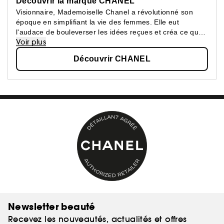
Découvrir la marque CHANEL
Visionnaire, Mademoiselle Chanel a révolutionné son
époque en simplifiant la vie des femmes. Elle eut
l'audace de bouleverser les idées reçues et créa ce que
Voir plus
les femmes attendaient : une beauté épurée, une
élégance confortable.
Découvrir CHANEL
Newsletter beauté
Recevez les nouveautés, actualités et offres