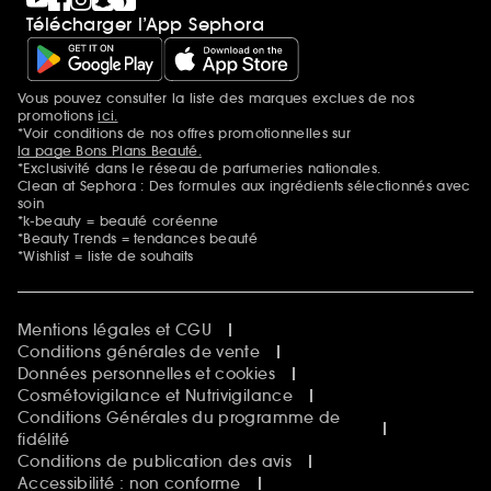
Télécharger l’App Sephora
Vous pouvez consulter la liste des marques exclues de nos
Mentions additionnelles
promotions
ici.
*Voir conditions de nos offres promotionnelles sur
la page Bons Plans Beauté.
*Exclusivité dans le réseau de parfumeries nationales.
Clean at Sephora : Des formules aux ingrédients sélectionnés avec
soin
*k-beauty = beauté coréenne
*Beauty Trends = tendances beauté
*Wishlist = liste de souhaits
Mentions légales et CGU
Conditions générales de vente
Données personnelles et cookies
Cosmétovigilance et Nutrivigilance
Conditions Générales du programme de
fidélité
Conditions de publication des avis
Accessibilité : non conforme