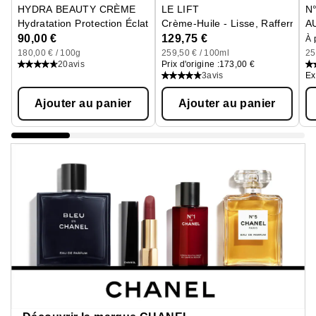
HYDRA BEAUTY CRÈME
LE LIFT
N
Hydratation Protection Éclat
Crème-Huile - Lisse, Raffermit
A
Re
90,00 €
129,75 €
À 
180,00 € / 100g
259,50 € / 100ml
25
20
avis
Prix d'origine :
173,00 €
3
avis
Ex
Ajouter au panier
Ajouter au panier