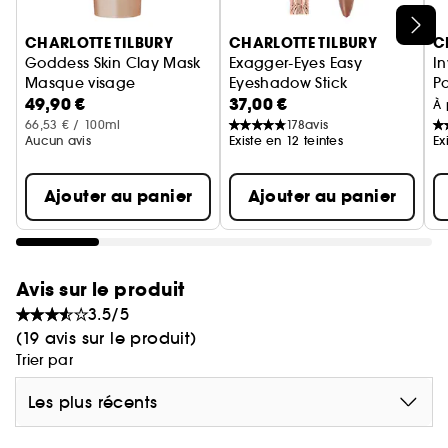
Ignorer le carrousel produits
CHARLOTTE TILBURY
CHARLOTTE TILBURY
C
Goddess Skin Clay Mask
Exagger-Eyes Easy
In
Masque visage
Eyeshadow Stick
Po
49,90 €
37,00 €
Ombre à paupières en stick
Ba
À 
66,53 € / 100ml
178
avis
Aucun avis
Existe en 12 teintes
Ex
Ajouter au panier
Ajouter au panier
Avis sur le produit
3.5/5
(19 avis sur le produit)
Trier par
Les plus récents