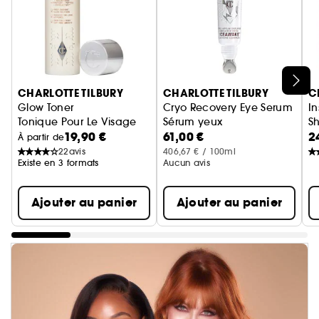
Ignorer le carrousel produits
CHARLOTTE TILBURY
CHARLOTTE TILBURY
C
Glow Toner
Cryo Recovery Eye Serum
In
Tonique Pour Le Visage
Sérum yeux
S
19,90 €
61,00 €
2
M
À partir de
22
avis
406,67 € / 100ml
Existe en 3 formats
Aucun avis
Ajouter au panier
Ajouter au panier